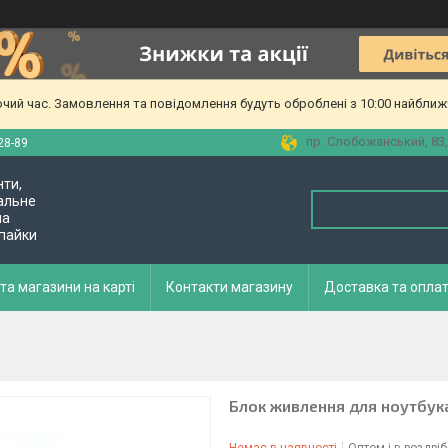
очий час. Замовлення та повідомлення будуть оброблені з 10:00 найближч
пр. Слобожанський, 83,
28-89
нти,
альне
ла
 пайки
та магазини на карті
Контакти магазину
Доставка та опла
Блок живлення для ноутбук