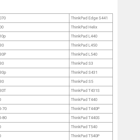
070
ThinkPad Edge S441
00
ThinkPad Helix
10p
ThinkPad L440
30
ThinkPad L450
30P
ThinkPad L540
30
ThinkPad S3
30p
ThinkPad S431
30
ThinkPad S5
30T
ThinkPad T431S
0
ThinkPad T440
0-70
ThinkPad T440P
0-80
ThinkPad T440S
0
ThinkPad T540
0
ThinkPad T540P