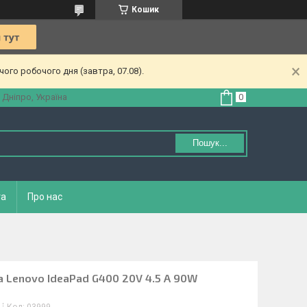
Кошик
ого робочого дня (завтра, 07.08).
 Дніпро, Україна
Пошук...
та
Про нас
а Lenovo IdeaPad G400 20V 4.5 A 90W