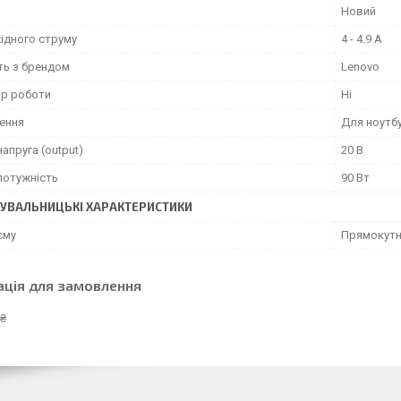
Новий
ідного струму
4 - 4.9 А
ть з брендом
Lenovo
ор роботи
Ні
ення
Для ноутб
напруга (output)
20 В
потужність
90 Вт
УВАЛЬНИЦЬКІ ХАРАКТЕРИСТИКИ
єму
Прямокут
ація для замовлення
 ₴