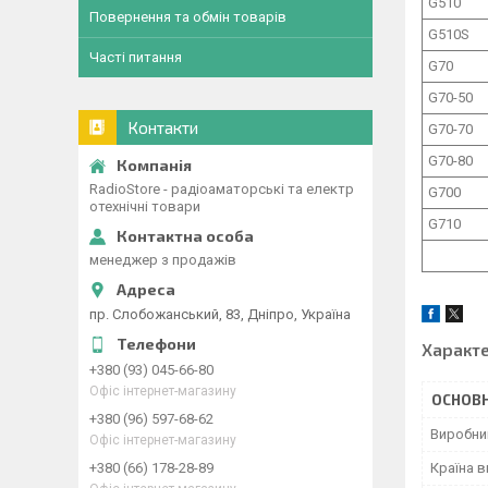
G510
Повернення та обмін товарів
G510S
Часті питання
G70
G70-50
Контакти
G70-70
G70-80
RadioStore - радіоаматорські та електр
G700
отехнічні товари
G710
менеджер з продажів
пр. Слобожанський, 83, Дніпро, Україна
Характ
+380 (93) 045-66-80
Офіс інтернет-магазину
ОСНОВН
+380 (96) 597-68-62
Виробни
Офіс інтернет-магазину
+380 (66) 178-28-89
Країна 