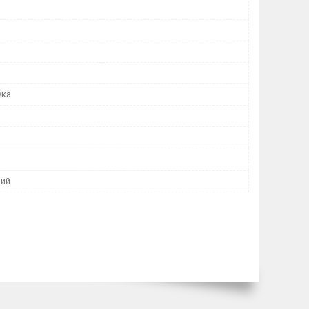
ука
ний