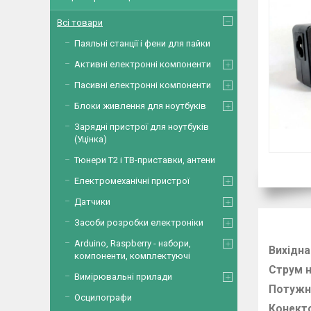
Всі товари
Паяльні станції і фени для пайки
Активні електронні компоненти
Пасивні електронні компоненти
Блоки живлення для ноутбуків
Зарядні пристрої для ноутбуків
(Уцінка)
Тюнери Т2 і ТВ-приставки, антени
Електромеханічні пристрої
Датчики
Засоби розробки електроніки
Arduino, Raspberry - набори,
Вихідна
компоненти, комплектуючі
Струм н
Вимірювальні прилади
Потужн
Осцилографи
Конект