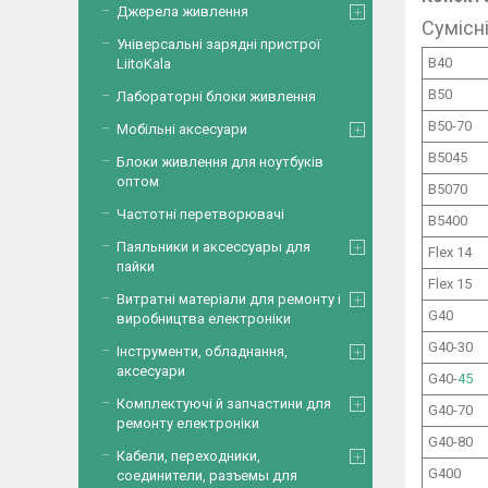
Джерела живлення
Сумісн
Універсальні зарядні пристрої
B40
LiitoKala
B50
Лабораторні блоки живлення
B50-70
Мобільні аксесуари
B5045
Блоки живлення для ноутбуків
оптом
B5070
Частотні перетворювачі
B5400
Паяльники и аксессуары для
Flex 14
пайки
Flex 15
Витратні матеріали для ремонту і
G40
виробництва електроніки
G40-30
Інструменти, обладнання,
аксесуари
G40-
45
Комплектуючі й запчастини для
G40-70
ремонту електроніки
G40-80
Кабели, переходники,
G400
соединители, разъемы для