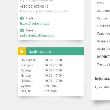
Офіс інтернет-магазину
Стан
+380 (95) 072-90-45
Сила вих
Магазин - пр. Слобожанский, 83/3
Сумісніс
https://radiostore.ua
Індикат
Признач
radiostoreua@gmail.com
Вихідна 
Вихідна 
Графік роботи
КОРИСТ
Понеділок
10:00
17:00
Тип роз'
Вівторок
10:00
17:00
Середа
10:00
17:00
Четвер
10:00
17:00
Інформ
Пʼятниця
10:00
17:00
Субота
Вихідний
Ціна:
482
Неділя
Вихідний