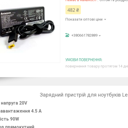
Немає в наявності
Оптом і в роздріб
482 ₴
Показати оптові ціни
+380661782889
повернення товару протягом 14 дн
Зарядний пристрій для ноутбуків Le
 напруга 20V
авантаження 4.5 A
ість 90W
ор прямокутний