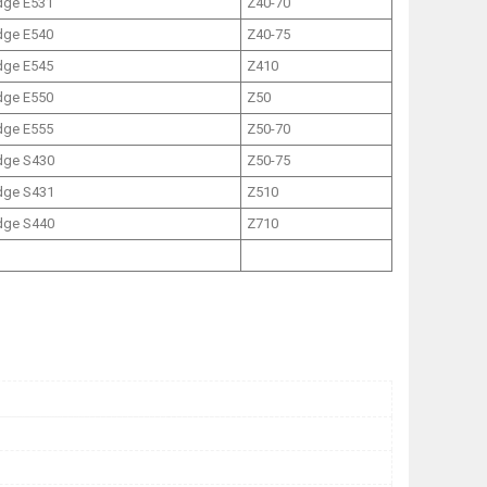
dge E531
Z40-70
dge E540
Z40-75
dge E545
Z410
dge E550
Z50
dge E555
Z50-70
dge S430
Z50-75
dge S431
Z510
dge S440
Z710