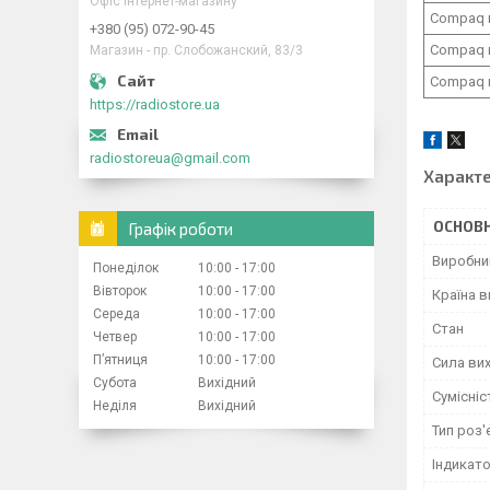
Офіс інтернет-магазину
Compaq 
+380 (95) 072-90-45
Compaq 
Магазин - пр. Слобожанский, 83/3
Compaq 
https://radiostore.ua
radiostoreua@gmail.com
Характ
ОСНОВН
Графік роботи
Виробни
Понеділок
10:00
17:00
Вівторок
10:00
17:00
Країна 
Середа
10:00
17:00
Стан
Четвер
10:00
17:00
Пʼятниця
10:00
17:00
Сила вих
Субота
Вихідний
Сумісніс
Неділя
Вихідний
Тип роз'
Індикат