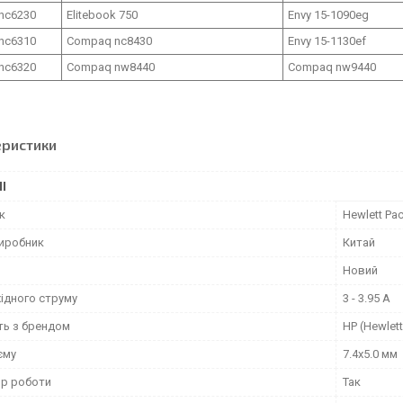
nc6230
Elitebook 750
Envy 15-1090eg
nc6310
Compaq nc8430
Envy 15-1130ef
nc6320
Compaq nw8440
Compaq nw9440
еристики
І
к
Hewlett Pa
виробник
Китай
Новий
ідного струму
3 - 3.95 А
ть з брендом
HP (Hewlet
єму
7.4x5.0 мм
ор роботи
Так