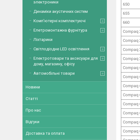
электроники
650
Динаміки акустичних систем
655
Комп'ютерні комплектуючі
660
Елетромонтажна фурнітура
Compaq 
Ліхтарики
Compaq 
Світлодіодне LED освітлення
Compaq 
Електротовари та аксесуари для
Compaq 
дому, магазину, офісу
Compaq 
Автомобільні товари
Compaq 
Compaq 
Новини
Compaq 
Статті
Compaq 
Про нас
Compaq 
Відгуки
Compaq 
Compaq 
Доставка та оплата