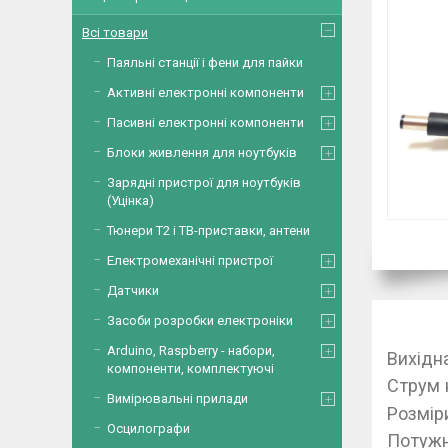
Всі товари
Паяльні станції і фени для пайки
Активні електронні компоненти
Пасивні електронні компоненти
Блоки живлення для ноутбуків
Зарядні пристрої для ноутбуків
(Уцінка)
Тюнери Т2 і ТВ-приставки, антени
Електромеханічні пристрої
Датчики
Засоби розробки електроніки
Arduino, Raspberry - набори,
Вихідн
компоненти, комплектуючі
Струм 
Вимірювальні прилади
Розмір
Осцилографи
Потужн