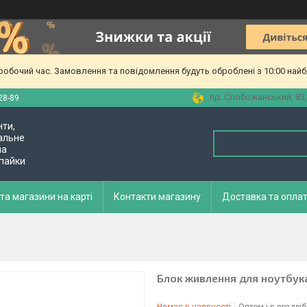
еробочий час. Замовлення та повідомлення будуть оброблені з 10:00 найб
пр. Слобожанський, 83,
28-89
нти,
альне
ла
 пайки
та магазини на карті
Контакти магазину
Доставка та опла
Блок живлення для ноутбука 