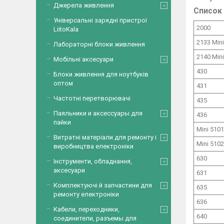
Джерела живлення
Список 
Універсальні зарядні пристрої
2000
LiitoKala
2133 Mini
Лабораторні блоки живлення
2140 Mini
Мобільні аксесуари
430
Блоки живлення для ноутбуків
оптом
431
Частотні перетворювачі
435
Паяльники и аксессуары для
436
пайки
Mini 5101
Витратні матеріали для ремонту і
Mini 5102
виробництва електроніки
630
Інструменти, обладнання,
аксесуари
631
Комплектуючі й запчастини для
635
ремонту електроніки
636
Кабели, переходники,
640
соединители, разъемы для