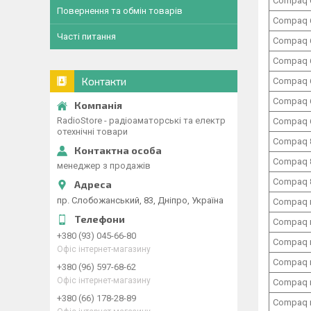
Compaq 
Повернення та обмін товарів
Compaq 
Часті питання
Compaq 
Compaq 
Контакти
Compaq 
Compaq 
RadioStore - радіоаматорські та електр
Compaq 
отехнічні товари
Compaq 
Compaq 
менеджер з продажів
Compaq 
пр. Слобожанський, 83, Дніпро, Україна
Compaq 
Compaq 
+380 (93) 045-66-80
Compaq 
Офіс інтернет-магазину
Compaq 
+380 (96) 597-68-62
Офіс інтернет-магазину
Compaq 
+380 (66) 178-28-89
Compaq 