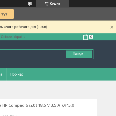
Кошик
лижчого робочого дня (10.08).
 Дніпро, Україна
Пошук...
та
Про нас
HP Compaq 6720t 18,5 V 3,5 A 7,4*5,0