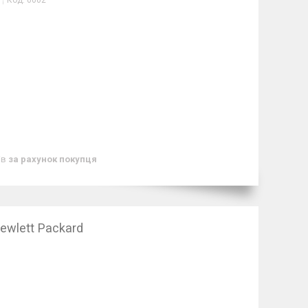
Код:
0002
ів
за рахунок покупця
ewlett Packard