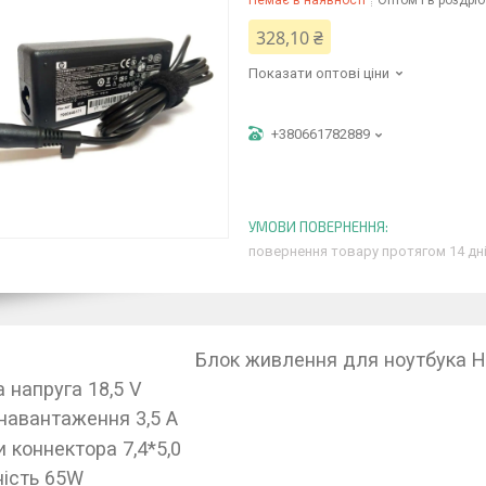
Немає в наявності
Оптом і в роздріб
328,10 ₴
Показати оптові ціни
+380661782889
повернення товару протягом 14 дн
Блок живлення для ноутбука H
а напруга 18,5 V
навантаження 3,5 A
и коннектора 7,4*5,0
ість 65W