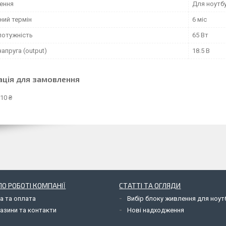
ення
Для ноутб
ний термін
6 міс
потужність
65 Вт
напруга (output)
18.5 В
ація для замовлення
10 ₴
О РОБОТІ КОМПАНІЇ
СТАТТІ ТА ОГЛЯДИ
а та оплата
Вибір блоку живлення для ноут
азини та контакти
Нові надходження