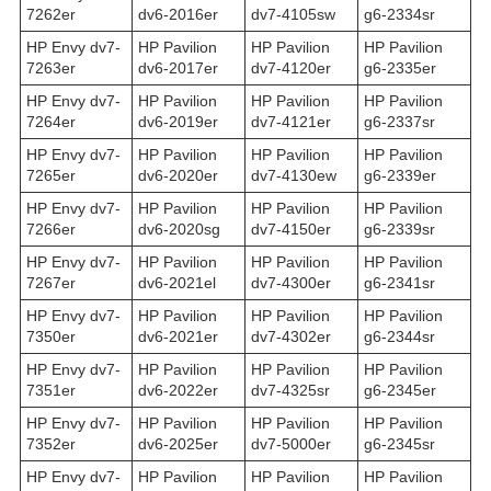
7262er
dv6-2016er
dv7-4105sw
g6-2334sr
HP Envy dv7-
HP Pavilion
HP Pavilion
HP Pavilion
7263er
dv6-2017er
dv7-4120er
g6-2335er
HP Envy dv7-
HP Pavilion
HP Pavilion
HP Pavilion
7264er
dv6-2019er
dv7-4121er
g6-2337sr
HP Envy dv7-
HP Pavilion
HP Pavilion
HP Pavilion
7265er
dv6-2020er
dv7-4130ew
g6-2339er
HP Envy dv7-
HP Pavilion
HP Pavilion
HP Pavilion
7266er
dv6-2020sg
dv7-4150er
g6-2339sr
HP Envy dv7-
HP Pavilion
HP Pavilion
HP Pavilion
7267er
dv6-2021el
dv7-4300er
g6-2341sr
HP Envy dv7-
HP Pavilion
HP Pavilion
HP Pavilion
7350er
dv6-2021er
dv7-4302er
g6-2344sr
HP Envy dv7-
HP Pavilion
HP Pavilion
HP Pavilion
7351er
dv6-2022er
dv7-4325sr
g6-2345er
HP Envy dv7-
HP Pavilion
HP Pavilion
HP Pavilion
7352er
dv6-2025er
dv7-5000er
g6-2345sr
HP Envy dv7-
HP Pavilion
HP Pavilion
HP Pavilion