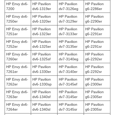
HP Envy dv6-
HP Pavilion
HP Pavilion
HP Pavilion
7200
dv6-1319er
dv7-3126eg
g6-2286er
HP Envy dv6-
HP Pavilion
HP Pavilion
HP Pavilion
7250er
dv6-1320er
dv7-3129er
g6-2290er
HP Envy dv6-
HP Pavilion
HP Pavilion
HP Pavilion
7251er
dv6-1323er
dv7-3133er
g6-2291er
HP Envy dv6-
HP Pavilion
HP Pavilion
HP Pavilion
7252er
dv6-1325er
dv7-3135er
g6-2291sr
HP Envy dv6-
HP Pavilion
HP Pavilion
HP Pavilion
7260er
dv6-1325sf
dv7-3140eg
g6-2292er
HP Envy dv6-
HP Pavilion
HP Pavilion
HP Pavilion
7261er
dv6-1330er
dv7-3140er
g6-2292sr
HP Envy dv6-
HP Pavilion
HP Pavilion
HP Pavilion
7262er
dv6-1330sp
dv7-3145ef
g6-2300er
HP Envy dv6-
HP Pavilion
HP Pavilion
HP Pavilion
7263er
dv6-1340sf
dv7-3145er
g6-2305er
HP Envy dv6-
HP Pavilion
HP Pavilion
HP Pavilion
7264er
dv6-1340sl
dv7-3145sr
g6-2305sr