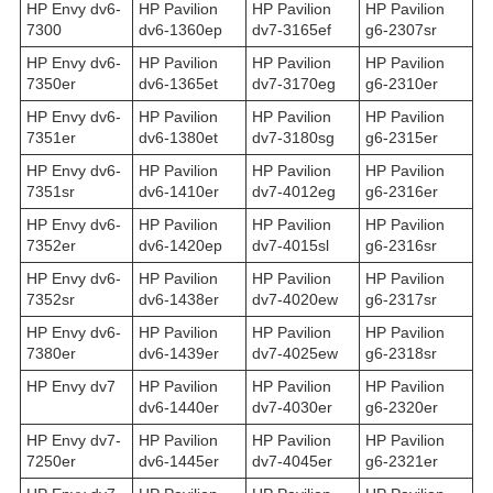
HP Envy dv6-
HP Pavilion
HP Pavilion
HP Pavilion
7300
dv6-1360ep
dv7-3165ef
g6-2307sr
HP Envy dv6-
HP Pavilion
HP Pavilion
HP Pavilion
7350er
dv6-1365et
dv7-3170eg
g6-2310er
HP Envy dv6-
HP Pavilion
HP Pavilion
HP Pavilion
7351er
dv6-1380et
dv7-3180sg
g6-2315er
HP Envy dv6-
HP Pavilion
HP Pavilion
HP Pavilion
7351sr
dv6-1410er
dv7-4012eg
g6-2316er
HP Envy dv6-
HP Pavilion
HP Pavilion
HP Pavilion
7352er
dv6-1420ep
dv7-4015sl
g6-2316sr
HP Envy dv6-
HP Pavilion
HP Pavilion
HP Pavilion
7352sr
dv6-1438er
dv7-4020ew
g6-2317sr
HP Envy dv6-
HP Pavilion
HP Pavilion
HP Pavilion
7380er
dv6-1439er
dv7-4025ew
g6-2318sr
HP Envy dv7
HP Pavilion
HP Pavilion
HP Pavilion
dv6-1440er
dv7-4030er
g6-2320er
HP Envy dv7-
HP Pavilion
HP Pavilion
HP Pavilion
7250er
dv6-1445er
dv7-4045er
g6-2321er