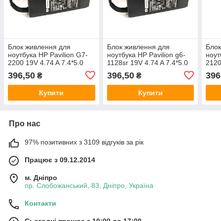
Блок живлення для
Блок живлення для
Блок
ноутбука HP Pavilion G7-
ноутбука HP Pavilion g6-
ноут
2200 19V 4.74 A 7.4*5.0
1128sr 19V 4.74 A 7.4*5.0
2120
90W
90W
90W
396,50
396,50
396
₴
₴
Купити
Купити
Про нас
97% позитивних з 3109 відгуків за рік
Працює з 09.12.2014
м. Дніпро
пр. Слобожанський, 83, Дніпро, Україна
Контакти
Сьогодні працює з 10:00 до 17:00