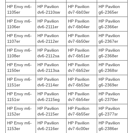
HP Envy m6-
HP Pavilion
HP Pavilion
HP Pavilion
1105er
dv6-2110sw
dv7-6b03er
g6-2365er
HP Envy m6-
HP Pavilion
HP Pavilion
HP Pavilion
1106er
dv6-2111er
dv7-6b04er
g6-2366er
HP Envy m6-
HP Pavilion
HP Pavilion
HP Pavilion
1107er
dv6-2112er
dv7-6b50er
g6-2367er
HP Envy m6-
HP Pavilion
HP Pavilion
HP Pavilion
1108er
dv6-2112sa
dv7-6b51er
g6-2368er
HP Envy m6-
HP Pavilion
HP Pavilion
HP Pavilion
1150er
dv6-2113sa
dv7-6b52er
g6-2368sr
HP Envy m6-
HP Pavilion
HP Pavilion
HP Pavilion
1151er
dv6-2114er
dv7-6b53er
g6-2369er
HP Envy m6-
HP Pavilion
HP Pavilion
HP Pavilion
1151sr
dv6-2115eg
dv7-6b54er
g6-2370er
HP Envy m6-
HP Pavilion
HP Pavilion
HP Pavilion
1152er
dv6-2115er
dv7-6b55er
g6-2377sr
HP Envy m6-
HP Pavilion
HP Pavilion
HP Pavilion
1153er
dv6-2116er
dv7-6c00er
g6-2386er