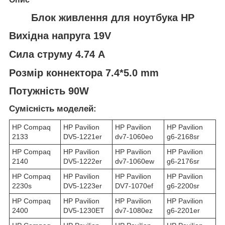
Блок живлення для ноутбука HP
Вихідна напруга 19V
Сила струму 4.74 A
Розмір коннектора 7.4*5.0 mm
Потужність 90W
Сумісність моделей:
HP Compaq
HP Pavilion
HP Pavilion
HP Pavilion
2133
DV5-1221er
dv7-1060eo
g6-2168sr
HP Compaq
HP Pavilion
HP Pavilion
HP Pavilion
2140
DV5-1222er
dv7-1060ew
g6-2176sr
HP Compaq
HP Pavilion
HP Pavilion
HP Pavilion
2230s
DV5-1223er
DV7-1070ef
g6-2200sr
HP Compaq
HP Pavilion
HP Pavilion
HP Pavilion
2400
DV5-1230ET
dv7-1080ez
g6-2201er