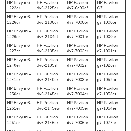
HP Envy m6-
HP Pavilion
HP Pavilion
HP Pavilion
1222er
dv6-2125er
dv7-6c90ef
G7
HP Envy m6-
HP Pavilion
HP Pavilion
HP Pavilion
1226er
dv6-2130er
dv7-7000er
g7-1000er
HP Envy m6-
HP Pavilion
HP Pavilion
HP Pavilion
1226sr
dv6-2134et
dv7-7001er
g7-1000sr
HP Envy m6-
HP Pavilion
HP Pavilion
HP Pavilion
1227sr
dv6-2135er
dv7-7002er
g7-1001er
HP Envy m6-
HP Pavilion
HP Pavilion
HP Pavilion
1240er
dv6-2135sl
dv7-7002sr
g7-1026sr
HP Envy m6-
HP Pavilion
HP Pavilion
HP Pavilion
1241er
dv6-2140er
dv7-7003er
g7-1052er
HP Envy m6-
HP Pavilion
HP Pavilion
HP Pavilion
1250er
dv6-2145er
dv7-7004er
g7-1053er
HP Envy m6-
HP Pavilion
HP Pavilion
HP Pavilion
1251er
dv6-2145ew
dv7-7005er
g7-1054er
HP Envy m6-
HP Pavilion
HP Pavilion
HP Pavilion
1251sr
dv6-2146er
dv7-7006er
g7-1077sr