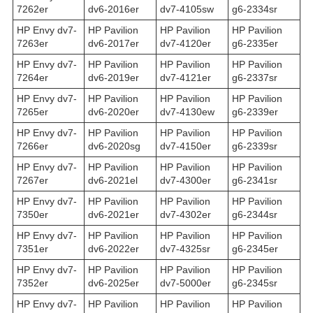
7262er
dv6-2016er
dv7-4105sw
g6-2334sr
HP Envy dv7-
HP Pavilion
HP Pavilion
HP Pavilion
7263er
dv6-2017er
dv7-4120er
g6-2335er
HP Envy dv7-
HP Pavilion
HP Pavilion
HP Pavilion
7264er
dv6-2019er
dv7-4121er
g6-2337sr
HP Envy dv7-
HP Pavilion
HP Pavilion
HP Pavilion
7265er
dv6-2020er
dv7-4130ew
g6-2339er
HP Envy dv7-
HP Pavilion
HP Pavilion
HP Pavilion
7266er
dv6-2020sg
dv7-4150er
g6-2339sr
HP Envy dv7-
HP Pavilion
HP Pavilion
HP Pavilion
7267er
dv6-2021el
dv7-4300er
g6-2341sr
HP Envy dv7-
HP Pavilion
HP Pavilion
HP Pavilion
7350er
dv6-2021er
dv7-4302er
g6-2344sr
HP Envy dv7-
HP Pavilion
HP Pavilion
HP Pavilion
7351er
dv6-2022er
dv7-4325sr
g6-2345er
HP Envy dv7-
HP Pavilion
HP Pavilion
HP Pavilion
7352er
dv6-2025er
dv7-5000er
g6-2345sr
HP Envy dv7-
HP Pavilion
HP Pavilion
HP Pavilion