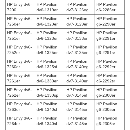
HP Envy dv6-
HP Pavilion
HP Pavilion
HP Pavilion
7200
dv6-1319er
dv7-3126eg
g6-2286er
HP Envy dv6-
HP Pavilion
HP Pavilion
HP Pavilion
7250er
dv6-1320er
dv7-3129er
g6-2290er
HP Envy dv6-
HP Pavilion
HP Pavilion
HP Pavilion
7251er
dv6-1323er
dv7-3133er
g6-2291er
HP Envy dv6-
HP Pavilion
HP Pavilion
HP Pavilion
7252er
dv6-1325er
dv7-3135er
g6-2291sr
HP Envy dv6-
HP Pavilion
HP Pavilion
HP Pavilion
7260er
dv6-1325sf
dv7-3140eg
g6-2292er
HP Envy dv6-
HP Pavilion
HP Pavilion
HP Pavilion
7261er
dv6-1330er
dv7-3140er
g6-2292sr
HP Envy dv6-
HP Pavilion
HP Pavilion
HP Pavilion
7262er
dv6-1330sp
dv7-3145ef
g6-2300er
HP Envy dv6-
HP Pavilion
HP Pavilion
HP Pavilion
7263er
dv6-1340sf
dv7-3145er
g6-2305er
HP Envy dv6-
HP Pavilion
HP Pavilion
HP Pavilion
7264er
dv6-1340sl
dv7-3145sr
g6-2305sr