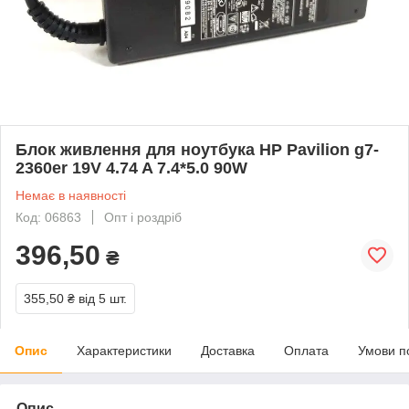
Блок живлення для ноутбука HP Pavilion g7-
2360er 19V 4.74 A 7.4*5.0 90W
Немає в наявності
Код: 06863
Опт і роздріб
396,50
₴
355,50 ₴
від 5 шт.
Опис
Характеристики
Доставка
Оплата
Умови п
Опис