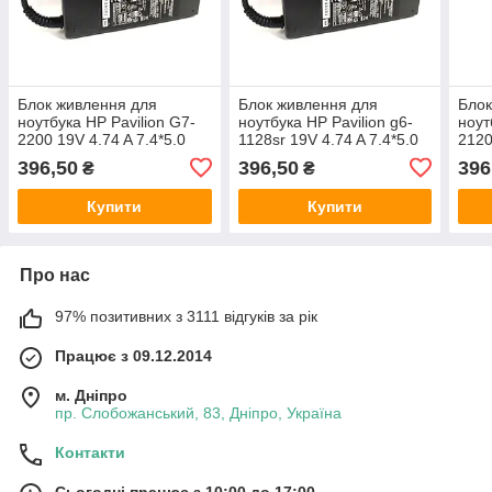
Блок живлення для
Блок живлення для
Блок
ноутбука HP Pavilion G7-
ноутбука HP Pavilion g6-
ноут
2200 19V 4.74 A 7.4*5.0
1128sr 19V 4.74 A 7.4*5.0
2120
90W
90W
90W
396,50
396,50
396
₴
₴
Купити
Купити
Про нас
97% позитивних з 3111 відгуків за рік
Працює з 09.12.2014
м. Дніпро
пр. Слобожанський, 83, Дніпро, Україна
Контакти
Сьогодні працює з 10:00 до 17:00