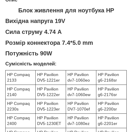
Блок живлення для ноутбука HP
Вихідна напруга 19V
Сила струму 4.74 A
Розмір коннектора 7.4*5.0 mm
Потужність 90W
Сумісність моделей:
HP Compaq
HP Pavilion
HP Pavilion
HP Pavilion
2133
DV5-1221er
dv7-1060eo
g6-2168sr
HP Compaq
HP Pavilion
HP Pavilion
HP Pavilion
2140
DV5-1222er
dv7-1060ew
g6-2176sr
HP Compaq
HP Pavilion
HP Pavilion
HP Pavilion
2230s
DV5-1223er
DV7-1070ef
g6-2200sr
HP Compaq
HP Pavilion
HP Pavilion
HP Pavilion
2400
DV5-1230ET
dv7-1080ez
g6-2201er