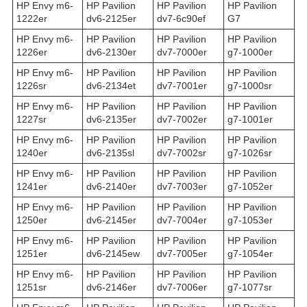
HP Envy m6-
HP Pavilion
HP Pavilion
HP Pavilion
1222er
dv6-2125er
dv7-6c90ef
G7
HP Envy m6-
HP Pavilion
HP Pavilion
HP Pavilion
1226er
dv6-2130er
dv7-7000er
g7-1000er
HP Envy m6-
HP Pavilion
HP Pavilion
HP Pavilion
1226sr
dv6-2134et
dv7-7001er
g7-1000sr
HP Envy m6-
HP Pavilion
HP Pavilion
HP Pavilion
1227sr
dv6-2135er
dv7-7002er
g7-1001er
HP Envy m6-
HP Pavilion
HP Pavilion
HP Pavilion
1240er
dv6-2135sl
dv7-7002sr
g7-1026sr
HP Envy m6-
HP Pavilion
HP Pavilion
HP Pavilion
1241er
dv6-2140er
dv7-7003er
g7-1052er
HP Envy m6-
HP Pavilion
HP Pavilion
HP Pavilion
1250er
dv6-2145er
dv7-7004er
g7-1053er
HP Envy m6-
HP Pavilion
HP Pavilion
HP Pavilion
1251er
dv6-2145ew
dv7-7005er
g7-1054er
HP Envy m6-
HP Pavilion
HP Pavilion
HP Pavilion
1251sr
dv6-2146er
dv7-7006er
g7-1077sr