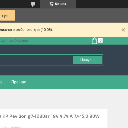
Кошик
лижчого робочого дня (10.08).
 Дніпро, Україна
Пошук...
та
Про нас
HP Pavilion g7-1080sr 19V 4.74 A 7.4*5.0 90W