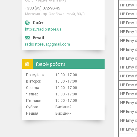
Офіс інтернет-магазину
HP Envy 
+380 (95) 072-90-45
HP Envy 
Магазин - пр. Слобожанский, 83/3
HP Envy 
https://radiostore.ua
HP Envy 
HP Envy 
radiostoreua@gmail.com
HP Envy 
HP Envy 
Графік роботи
HP Envy 
Понеділок
10:00
17:00
HP Envy 
Вівторок
10:00
17:00
HP Envy 
Середа
10:00
17:00
HP Envy 
Четвер
10:00
17:00
Пʼятниця
10:00
17:00
HP Envy 
Субота
Вихідний
HP Envy 
Неділя
Вихідний
HP Envy 
HP Envy 