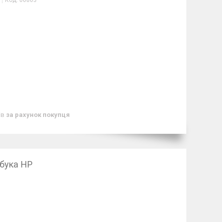
Код:
06863
ів
за рахунок покупця
бука HP