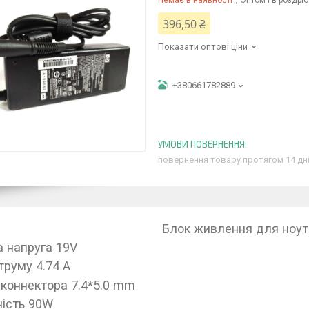
Немає в наявності
Оптом і в роздріб
396,50 ₴
Показати оптові ціни
+380661782889
повернення товару протягом 14 дн
Блок живлення для ноут
а напруга 19V
труму 4.74 A
 коннектора 7.4*5.0 mm
ість 90W