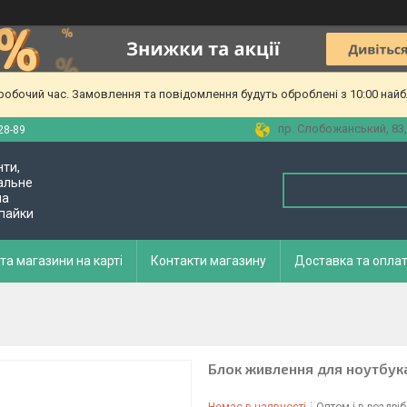
еробочий час. Замовлення та повідомлення будуть оброблені з 10:00 найб
пр. Слобожанський, 83,
28-89
нти,
альне
ла
 пайки
та магазини на карті
Контакти магазину
Доставка та опла
Блок живлення для ноутбука 