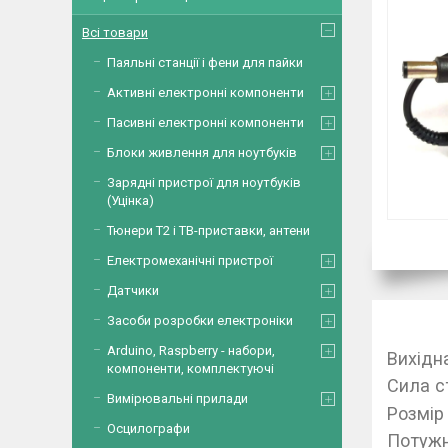
Всі товари
Паяльні станції і фени для пайки
Активні електронні компоненти
Пасивні електронні компоненти
Блоки живлення для ноутбуків
Зарядні пристрої для ноутбуків
(Уцінка)
Тюнери Т2 і ТВ-приставки, антени
Електромеханічні пристрої
Датчики
Засоби розробки електроніки
Arduino, Raspberry - набори,
Вихідн
компоненти, комплектуючі
Сила с
Вимірювальні прилади
Розмір
Осцилографи
Потужн