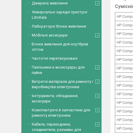
Джерела живлення
Сумісні
Універсальні зарядні пристрої
HP Comp
LiitoKala
HP Comp
Лабораторні блоки живлення
HP Comp
Мобільні аксесуари
HP Comp
Блоки живлення для ноутбуків
оптом
HP Comp
Частотні перетворювачі
HP Comp
Паяльники и аксессуары для
HP Comp
пайки
HP Comp
Витратні матеріали для ремонту і
HP Comp
виробництва електроніки
HP Comp
Інструменти, обладнання,
аксесуари
HP Comp
Комплектуючі й запчастини для
HP Comp
ремонту електроніки
HP Comp
Кабели, переходники,
HP Comp
соединители, разъемы для