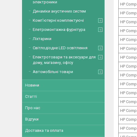
электроники
HP Comp
Динаміки акустичних систем
HP Comp
Комп'ютерні комплектуючі
HP Comp
Елетромонтажна фурнітура
HP Comp
Ліхтарики
HP Comp
Світлодіодне LED освітлення
HP Comp
Електротовари та аксесуари для
HP Comp
дому, магазину, офісу
HP Comp
Автомобільні товари
HP Comp
HP Comp
Новини
HP Comp
Статті
HP Comp
Про нас
HP Comp
Відгуки
HP Comp
HP Comp
Доставка та оплата