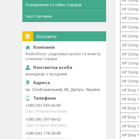
HP Comp
Повернення та обмін товарів
HP Comp
Часті питання
HP Comp
HP Comp
Контакти
HP Comp
HP Comp
RadioStore - радіоаматорські та електр
HP Comp
отехнічні товари
HP Comp
HP Comp
менеджер з продажів
HP Comp
пр. Слобожанський, 83, Дніпро, Україна
HP Envy 
HP Envy 
+380 (93) 045-66-80
HP Envy 
Офіс інтернет-магазину
HP Envy 
+380 (96) 597-68-62
Офіс інтернет-магазину
HP Envy 
+380 (66) 178-28-89
HP Envy 