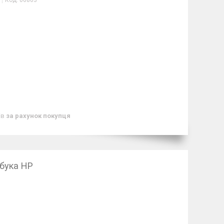
Код:
06863
ів
за рахунок покупця
бука HP