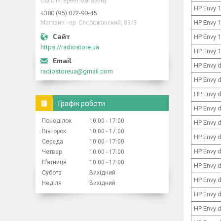
Офіс інтернет-магазину
HP Envy 
+380 (95) 072-90-45
HP Envy 
Магазин - пр. Слобожанский, 83/3
HP Envy 
https://radiostore.ua
HP Envy 
HP Envy 
radiostoreua@gmail.com
HP Envy 
HP Envy 
Графік роботи
HP Envy 
Понеділок
10:00
17:00
HP Envy 
Вівторок
10:00
17:00
HP Envy 
Середа
10:00
17:00
HP Envy 
Четвер
10:00
17:00
Пʼятниця
10:00
17:00
HP Envy 
Субота
Вихідний
HP Envy 
Неділя
Вихідний
HP Envy 
HP Envy 