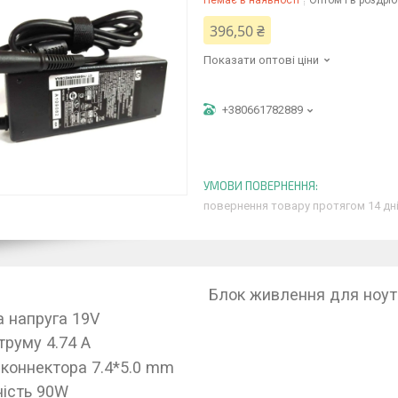
Немає в наявності
Оптом і в роздріб
396,50 ₴
Показати оптові ціни
+380661782889
повернення товару протягом 14 дн
Блок живлення для ноут
а напруга 19V
труму 4.74 A
 коннектора 7.4*5.0 mm
ість 90W