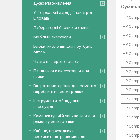
Джерела живлення
Сумісні
Універсальні зарядні пристрої
HP Comp
LiitoKala
HP Comp
Лабораторні блоки живлення
HP Comp
Мобільні аксесуари
HP Comp
Блоки живлення для ноутбуків
оптом
HP Comp
Частотні перетворювачі
HP Comp
Паяльники и аксессуары для
HP Comp
пайки
HP Comp
Витратні матеріали для ремонту і
HP Comp
виробництва електроніки
HP Comp
Інструменти, обладнання,
аксесуари
HP Comp
Комплектуючі й запчастини для
HP Comp
ремонту електроніки
HP Comp
Кабели, переходники,
HP Comp
соединители, разъемы для