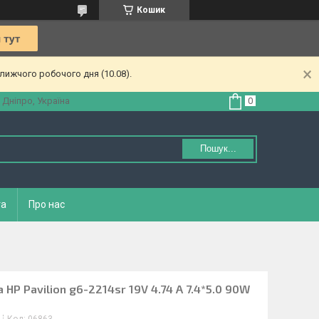
Кошик
лижчого робочого дня (10.08).
 Дніпро, Україна
Пошук...
та
Про нас
HP Pavilion g6-2214sr 19V 4.74 A 7.4*5.0 90W