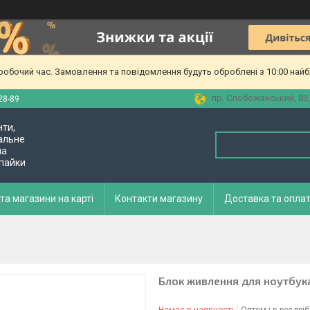
еробочий час. Замовлення та повідомлення будуть оброблені з 10:00 найб
пр. Слобожанський, 83,
28-89
нти,
альне
ла
 пайки
та магазини на карті
Контакти магазину
Доставка та опла
Блок живлення для ноутбука 