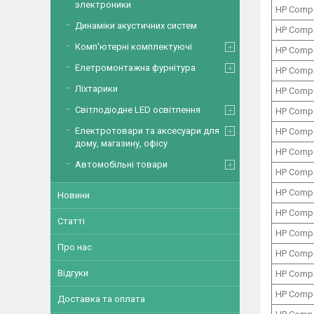
электроники
HP Comp
Динаміки акустичних систем
HP Comp
Комп'ютерні комплектуючі
HP Comp
Елетромонтажна фурнітура
HP Comp
Ліхтарики
HP Comp
Світлодіодне LED освітлення
HP Comp
Електротовари та аксесуари для
HP Comp
дому, магазину, офісу
HP Comp
Автомобільні товари
HP Comp
HP Comp
Новини
HP Comp
Статті
HP Comp
Про нас
HP Comp
Відгуки
HP Comp
HP Comp
Доставка та оплата