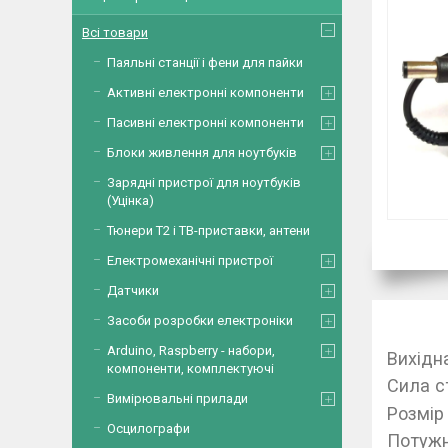
Всі товари
Паяльні станції і фени для пайки
Активні електронні компоненти
Пасивні електронні компоненти
Блоки живлення для ноутбуків
Зарядні пристрої для ноутбуків
(Уцінка)
Тюнери Т2 і ТВ-приставки, антени
Електромеханічні пристрої
Датчики
Засоби розробки електроніки
Arduino, Raspberry - набори,
Вихідн
компоненти, комплектуючі
Сила с
Вимірювальні прилади
Розмір
Осцилографи
Потужн