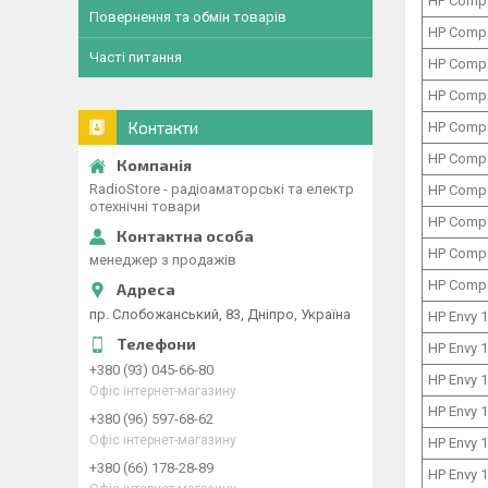
HP Comp
Повернення та обмін товарів
HP Comp
Часті питання
HP Comp
HP Comp
Контакти
HP Comp
HP Comp
RadioStore - радіоаматорські та електр
HP Comp
отехнічні товари
HP Comp
HP Comp
менеджер з продажів
HP Comp
пр. Слобожанський, 83, Дніпро, Україна
HP Envy 
HP Envy 
+380 (93) 045-66-80
HP Envy 
Офіс інтернет-магазину
HP Envy 
+380 (96) 597-68-62
Офіс інтернет-магазину
HP Envy 
+380 (66) 178-28-89
HP Envy 