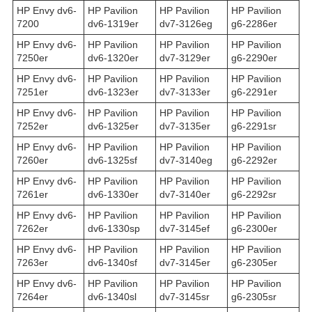
HP Envy dv6-
HP Pavilion
HP Pavilion
HP Pavilion
7200
dv6-1319er
dv7-3126eg
g6-2286er
HP Envy dv6-
HP Pavilion
HP Pavilion
HP Pavilion
7250er
dv6-1320er
dv7-3129er
g6-2290er
HP Envy dv6-
HP Pavilion
HP Pavilion
HP Pavilion
7251er
dv6-1323er
dv7-3133er
g6-2291er
HP Envy dv6-
HP Pavilion
HP Pavilion
HP Pavilion
7252er
dv6-1325er
dv7-3135er
g6-2291sr
HP Envy dv6-
HP Pavilion
HP Pavilion
HP Pavilion
7260er
dv6-1325sf
dv7-3140eg
g6-2292er
HP Envy dv6-
HP Pavilion
HP Pavilion
HP Pavilion
7261er
dv6-1330er
dv7-3140er
g6-2292sr
HP Envy dv6-
HP Pavilion
HP Pavilion
HP Pavilion
7262er
dv6-1330sp
dv7-3145ef
g6-2300er
HP Envy dv6-
HP Pavilion
HP Pavilion
HP Pavilion
7263er
dv6-1340sf
dv7-3145er
g6-2305er
HP Envy dv6-
HP Pavilion
HP Pavilion
HP Pavilion
7264er
dv6-1340sl
dv7-3145sr
g6-2305sr