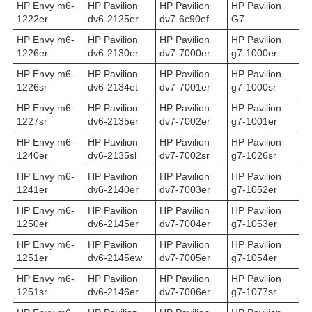
HP Envy m6-
HP Pavilion
HP Pavilion
HP Pavilion
1222er
dv6-2125er
dv7-6c90ef
G7
HP Envy m6-
HP Pavilion
HP Pavilion
HP Pavilion
1226er
dv6-2130er
dv7-7000er
g7-1000er
HP Envy m6-
HP Pavilion
HP Pavilion
HP Pavilion
1226sr
dv6-2134et
dv7-7001er
g7-1000sr
HP Envy m6-
HP Pavilion
HP Pavilion
HP Pavilion
1227sr
dv6-2135er
dv7-7002er
g7-1001er
HP Envy m6-
HP Pavilion
HP Pavilion
HP Pavilion
1240er
dv6-2135sl
dv7-7002sr
g7-1026sr
HP Envy m6-
HP Pavilion
HP Pavilion
HP Pavilion
1241er
dv6-2140er
dv7-7003er
g7-1052er
HP Envy m6-
HP Pavilion
HP Pavilion
HP Pavilion
1250er
dv6-2145er
dv7-7004er
g7-1053er
HP Envy m6-
HP Pavilion
HP Pavilion
HP Pavilion
1251er
dv6-2145ew
dv7-7005er
g7-1054er
HP Envy m6-
HP Pavilion
HP Pavilion
HP Pavilion
1251sr
dv6-2146er
dv7-7006er
g7-1077sr