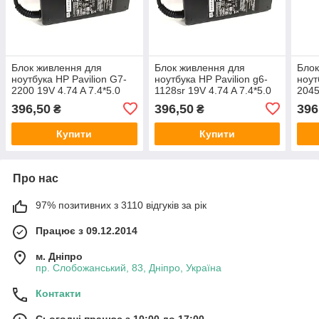
Блок живлення для
Блок живлення для
Блок
ноутбука HP Pavilion G7-
ноутбука HP Pavilion g6-
ноут
2200 19V 4.74 A 7.4*5.0
1128sr 19V 4.74 A 7.4*5.0
2045
90W
90W
90W
396,50
396,50
396
₴
₴
Купити
Купити
Про нас
97% позитивних з 3110 відгуків за рік
Працює з 09.12.2014
м. Дніпро
пр. Слобожанський, 83, Дніпро, Україна
Контакти
Сьогодні працює з 10:00 до 17:00