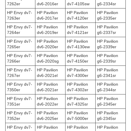
7262er
dv6-2016er
dv7-4105sw
g6-2334sr
HP Envy dv7-
HP Pavilion
HP Pavilion
HP Pavilion
7263er
dv6-2017er
dv7-4120er
g6-2335er
HP Envy dv7-
HP Pavilion
HP Pavilion
HP Pavilion
7264er
dv6-2019er
dv7-4121er
g6-2337sr
HP Envy dv7-
HP Pavilion
HP Pavilion
HP Pavilion
7265er
dv6-2020er
dv7-4130ew
g6-2339er
HP Envy dv7-
HP Pavilion
HP Pavilion
HP Pavilion
7266er
dv6-2020sg
dv7-4150er
g6-2339sr
HP Envy dv7-
HP Pavilion
HP Pavilion
HP Pavilion
7267er
dv6-2021el
dv7-4300er
g6-2341sr
HP Envy dv7-
HP Pavilion
HP Pavilion
HP Pavilion
7350er
dv6-2021er
dv7-4302er
g6-2344sr
HP Envy dv7-
HP Pavilion
HP Pavilion
HP Pavilion
7351er
dv6-2022er
dv7-4325sr
g6-2345er
HP Envy dv7-
HP Pavilion
HP Pavilion
HP Pavilion
7352er
dv6-2025er
dv7-5000er
g6-2345sr
HP Envy dv7-
HP Pavilion
HP Pavilion
HP Pavilion