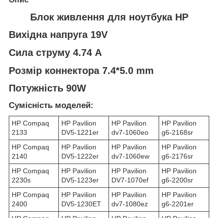
Блок живлення для ноутбука HP
Вихідна напруга 19V
Сила струму 4.74 A
Розмір коннектора 7.4*5.0 mm
Потужність 90W
Сумісність моделей:
HP Compaq
HP Pavilion
HP Pavilion
HP Pavilion
2133
DV5-1221er
dv7-1060eo
g6-2168sr
HP Compaq
HP Pavilion
HP Pavilion
HP Pavilion
2140
DV5-1222er
dv7-1060ew
g6-2176sr
HP Compaq
HP Pavilion
HP Pavilion
HP Pavilion
2230s
DV5-1223er
DV7-1070ef
g6-2200sr
HP Compaq
HP Pavilion
HP Pavilion
HP Pavilion
2400
DV5-1230ET
dv7-1080ez
g6-2201er