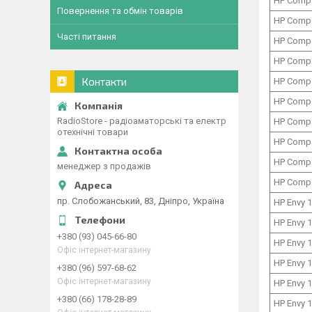
HP Comp
Повернення та обмін товарів
HP Comp
Часті питання
HP Comp
HP Comp
Контакти
HP Comp
HP Comp
RadioStore - радіоаматорські та електр
HP Comp
отехнічні товари
HP Comp
HP Comp
менеджер з продажів
HP Comp
пр. Слобожанський, 83, Дніпро, Україна
HP Envy 
HP Envy 
+380 (93) 045-66-80
HP Envy 
Офіс інтернет-магазину
HP Envy 
+380 (96) 597-68-62
Офіс інтернет-магазину
HP Envy 
+380 (66) 178-28-89
HP Envy 