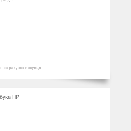
Код:
06863
ів
за рахунок покупця
бука HP