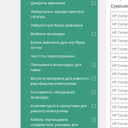
Джерела живлення
Сумісні
Універсальні зарядні пристрої
HP Comp
LiitoKala
HP Comp
Лабораторні блоки живлення
HP Comp
Мобільні аксесуари
HP Comp
Блоки живлення для ноутбуків
оптом
HP Comp
Частотні перетворювачі
HP Comp
Паяльники и аксессуары для
HP Comp
пайки
HP Comp
Витратні матеріали для ремонту і
HP Comp
виробництва електроніки
HP Comp
Інструменти, обладнання,
аксесуари
HP Comp
Комплектуючі й запчастини для
HP Comp
ремонту електроніки
HP Comp
Кабели, переходники,
HP Comp
соединители, разъемы для