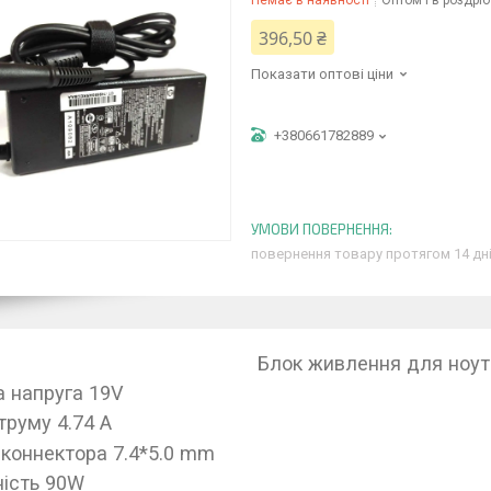
Немає в наявності
Оптом і в роздріб
396,50 ₴
Показати оптові ціни
+380661782889
повернення товару протягом 14 дн
Блок живлення для ноут
а напруга 19V
труму 4.74 A
 коннектора 7.4*5.0 mm
ість 90W