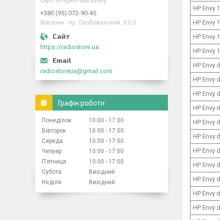
Офіс інтернет-магазину
HP Envy 
+380 (95) 072-90-45
HP Envy 
Магазин - пр. Слобожанский, 83/3
HP Envy 
https://radiostore.ua
HP Envy 
HP Envy 
radiostoreua@gmail.com
HP Envy 
HP Envy 
Графік роботи
HP Envy 
Понеділок
10:00
17:00
HP Envy 
Вівторок
10:00
17:00
HP Envy 
Середа
10:00
17:00
HP Envy 
Четвер
10:00
17:00
Пʼятниця
10:00
17:00
HP Envy 
Субота
Вихідний
HP Envy 
Неділя
Вихідний
HP Envy 
HP Envy 