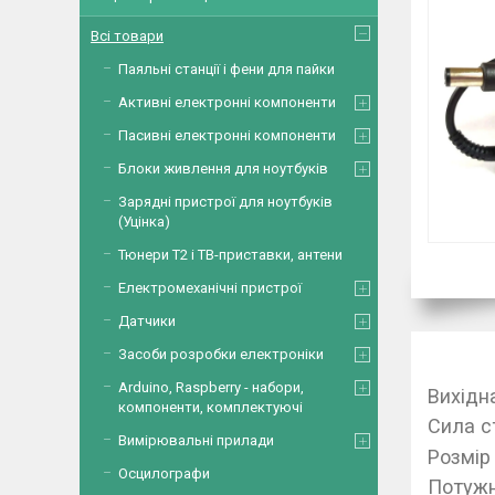
Всі товари
Паяльні станції і фени для пайки
Активні електронні компоненти
Пасивні електронні компоненти
Блоки живлення для ноутбуків
Зарядні пристрої для ноутбуків
(Уцінка)
Тюнери Т2 і ТВ-приставки, антени
Електромеханічні пристрої
Датчики
Засоби розробки електроніки
Arduino, Raspberry - набори,
Вихідн
компоненти, комплектуючі
Сила с
Вимірювальні прилади
Розмір
Осцилографи
Потужн