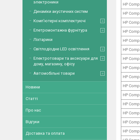
электроники
HP Comp
Динаміки акустичних систем
HP Comp
Комп'ютерні комплектуючі
HP Comp
Елетромонтажна фурнітура
HP Comp
Ліхтарики
HP Comp
Світлодіодне LED освітлення
HP Comp
Електротовари та аксесуари для
HP Comp
дому, магазину, офісу
HP Comp
Автомобільні товари
HP Comp
HP Comp
Новини
HP Comp
Статті
HP Comp
Про нас
HP Comp
Відгуки
HP Comp
HP Comp
Доставка та оплата