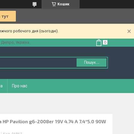
Кошик
ижчого робочого дня (сьогодні).
 Дніпро, Україна
Пошук...
та
Про нас
HP Pavilion g6-2008er 19V 4.74 A 7.4*5.0 90W