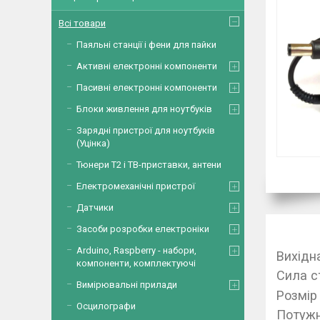
Всі товари
Паяльні станції і фени для пайки
Активні електронні компоненти
Пасивні електронні компоненти
Блоки живлення для ноутбуків
Зарядні пристрої для ноутбуків
(Уцінка)
Тюнери Т2 і ТВ-приставки, антени
Електромеханічні пристрої
Датчики
Засоби розробки електроніки
Arduino, Raspberry - набори,
Вихідн
компоненти, комплектуючі
Сила с
Вимірювальні прилади
Розмір
Осцилографи
Потужн