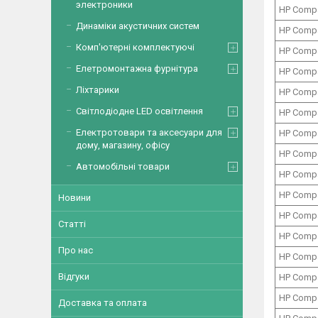
электроники
HP Comp
Динаміки акустичних систем
HP Comp
Комп'ютерні комплектуючі
HP Comp
Елетромонтажна фурнітура
HP Comp
Ліхтарики
HP Comp
Світлодіодне LED освітлення
HP Comp
Електротовари та аксесуари для
HP Comp
дому, магазину, офісу
HP Comp
Автомобільні товари
HP Comp
HP Comp
Новини
HP Comp
Статті
HP Comp
Про нас
HP Comp
Відгуки
HP Comp
HP Comp
Доставка та оплата