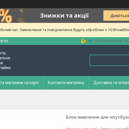
обочий час. Замовлення та повідомлення будуть оброблені з 10:00 найбл
пр. Слобожанський, 83,
28-89
нти,
альне
ла
 пайки
та магазини на карті
Контакти магазину
Доставка та опла
Блок живлення для ноутбука 