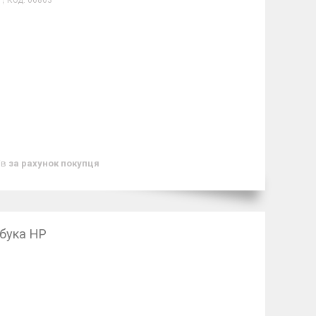
Код:
06863
ів
за рахунок покупця
бука HP