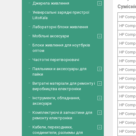
Джерела живлення
Сумісні
Універсальні зарядні пристрої
HP Comp
LiitoKala
HP Comp
Лабораторні блоки живлення
HP Comp
Мобільні аксесуари
HP Comp
Блоки живлення для ноутбуків
оптом
HP Comp
Частотні перетворювачі
HP Comp
Паяльники и аксессуары для
HP Comp
пайки
HP Comp
Витратні матеріали для ремонту і
HP Comp
виробництва електроніки
HP Comp
Інструменти, обладнання,
аксесуари
HP Comp
Комплектуючі й запчастини для
HP Comp
ремонту електроніки
HP Comp
Кабели, переходники,
HP Comp
соединители, разъемы для