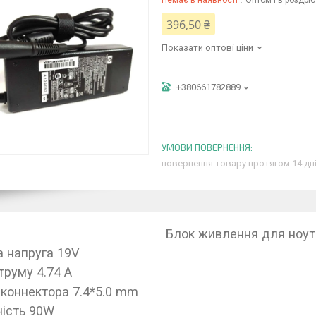
Немає в наявності
Оптом і в роздріб
396,50 ₴
Показати оптові ціни
+380661782889
повернення товару протягом 14 дн
Блок живлення для ноут
а напруга 19V
труму 4.74 A
 коннектора 7.4*5.0 mm
ість 90W