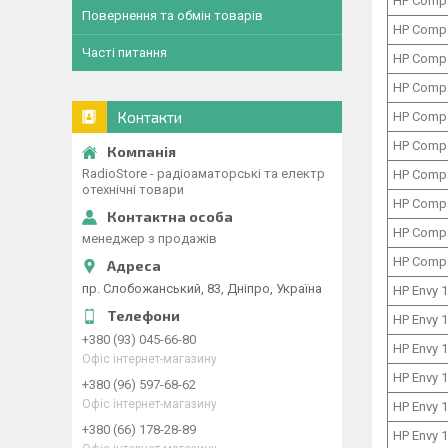
HP Comp
Повернення та обмін товарів
HP Comp
Часті питання
HP Comp
HP Comp
Контакти
HP Comp
HP Comp
RadioStore - радіоаматорські та електр
HP Comp
отехнічні товари
HP Comp
HP Comp
менеджер з продажів
HP Comp
пр. Слобожанський, 83, Дніпро, Україна
HP Envy 
HP Envy 
+380 (93) 045-66-80
HP Envy 
Офіс інтернет-магазину
HP Envy 
+380 (96) 597-68-62
Офіс інтернет-магазину
HP Envy 
+380 (66) 178-28-89
HP Envy 