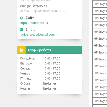
Офіс інтернет-магазину
HP Envy 
+380 (95) 072-90-45
HP Envy 
Магазин - пр. Слобожанский, 83/3
HP Envy 
https://radiostore.ua
HP Envy 
HP Envy 
radiostoreua@gmail.com
HP Envy 
HP Envy 
Графік роботи
HP Envy 
Понеділок
10:00
17:00
HP Envy 
Вівторок
10:00
17:00
HP Envy 
Середа
10:00
17:00
HP Envy 
Четвер
10:00
17:00
Пʼятниця
10:00
17:00
HP Envy 
Субота
Вихідний
HP Envy 
Неділя
Вихідний
HP Envy 
HP Envy 