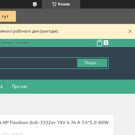
Кошик
ижчого робочого дня (сьогодні).
 Дніпро, Україна
Пошук...
та
Про нас
HP Pavilion dv6-3332er 19V 4.74 A 7.4*5.0 90W