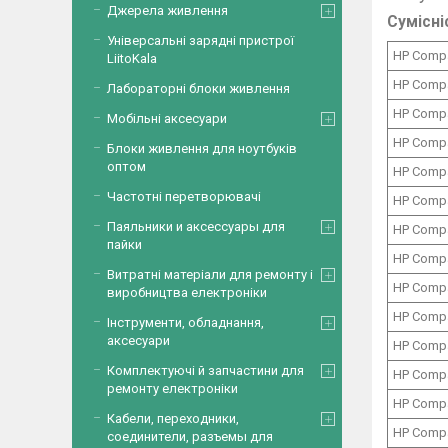
Джерела живлення
Сумісні
Універсальні зарядні пристрої
HP Comp
LiitoKala
HP Comp
Лабораторні блоки живлення
HP Comp
Мобільні аксесуари
HP Comp
Блоки живлення для ноутбуків
оптом
HP Comp
Частотні перетворювачі
HP Comp
Паяльники и аксессуары для
HP Comp
пайки
HP Comp
Витратні матеріали для ремонту і
HP Comp
виробництва електроніки
HP Comp
Інструменти, обладнання,
аксесуари
HP Comp
Комплектуючі й запчастини для
HP Comp
ремонту електроніки
HP Comp
Кабели, переходники,
HP Comp
соединители, разъемы для