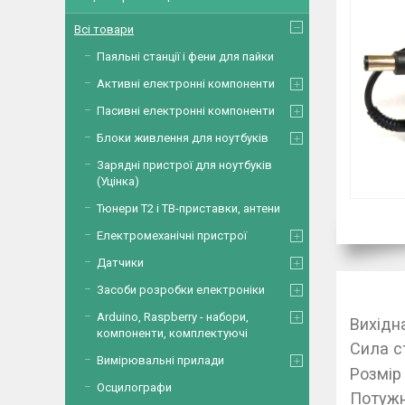
Всі товари
Паяльні станції і фени для пайки
Активні електронні компоненти
Пасивні електронні компоненти
Блоки живлення для ноутбуків
Зарядні пристрої для ноутбуків
(Уцінка)
Тюнери Т2 і ТВ-приставки, антени
Електромеханічні пристрої
Датчики
Засоби розробки електроніки
Arduino, Raspberry - набори,
Вихідн
компоненти, комплектуючі
Сила с
Вимірювальні прилади
Розмір
Осцилографи
Потужн