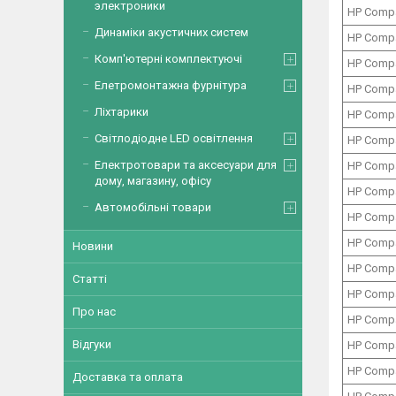
электроники
HP Comp
Динаміки акустичних систем
HP Comp
Комп'ютерні комплектуючі
HP Comp
Елетромонтажна фурнітура
HP Comp
Ліхтарики
HP Comp
Світлодіодне LED освітлення
HP Comp
Електротовари та аксесуари для
HP Comp
дому, магазину, офісу
HP Comp
Автомобільні товари
HP Comp
HP Comp
Новини
HP Comp
Статті
HP Comp
Про нас
HP Comp
Відгуки
HP Comp
HP Comp
Доставка та оплата