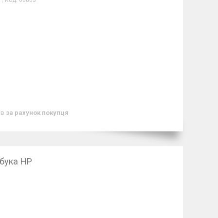
Код:
06863
ів
за рахунок покупця
бука HP