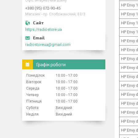
Офіс інтернет-магазину
HP Envy 
+380 (95) 072-90-45
HP Envy 
Магазин - пр. Слобожанский, 83/3
HP Envy 
https://radiostore.ua
HP Envy 
HP Envy 
radiostoreua@gmail.com
HP Envy 
HP Envy 
Графік роботи
HP Envy 
Понеділок
10:00
17:00
HP Envy 
Вівторок
10:00
17:00
HP Envy 
Середа
10:00
17:00
HP Envy 
Четвер
10:00
17:00
Пʼятниця
10:00
17:00
HP Envy 
Субота
Вихідний
HP Envy 
Неділя
Вихідний
HP Envy 
HP Envy 