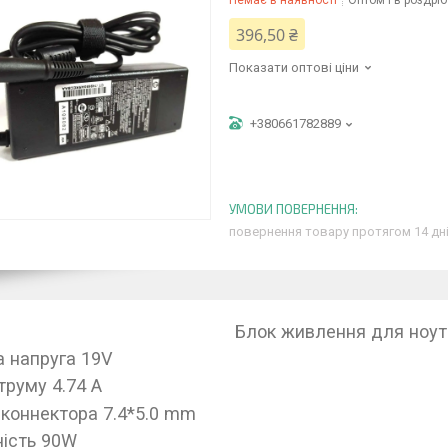
Немає в наявності
Оптом і в роздріб
396,50 ₴
Показати оптові ціни
+380661782889
повернення товару протягом 14 дн
Блок живлення для ноут
а напруга 19V
труму 4.74 A
 коннектора 7.4*5.0 mm
ість 90W