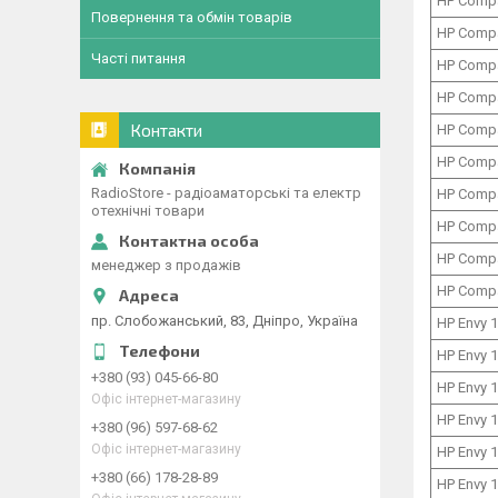
HP Comp
Повернення та обмін товарів
HP Comp
Часті питання
HP Comp
HP Comp
Контакти
HP Comp
HP Comp
RadioStore - радіоаматорські та електр
HP Comp
отехнічні товари
HP Comp
HP Comp
менеджер з продажів
HP Comp
пр. Слобожанський, 83, Дніпро, Україна
HP Envy 
HP Envy 
+380 (93) 045-66-80
HP Envy 
Офіс інтернет-магазину
HP Envy 
+380 (96) 597-68-62
Офіс інтернет-магазину
HP Envy 
+380 (66) 178-28-89
HP Envy 