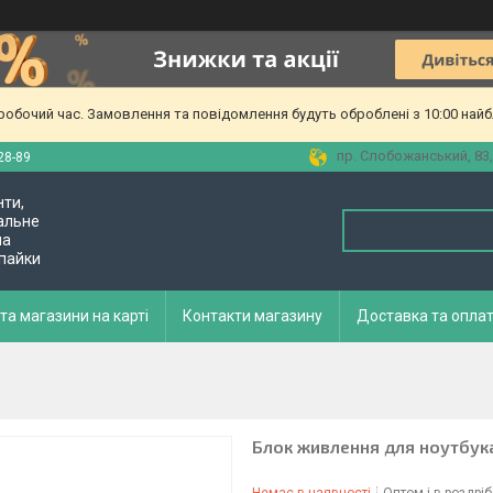
еробочий час. Замовлення та повідомлення будуть оброблені з 10:00 найб
пр. Слобожанський, 83,
28-89
нти,
альне
ла
 пайки
та магазини на карті
Контакти магазину
Доставка та опла
Блок живлення для ноутбука