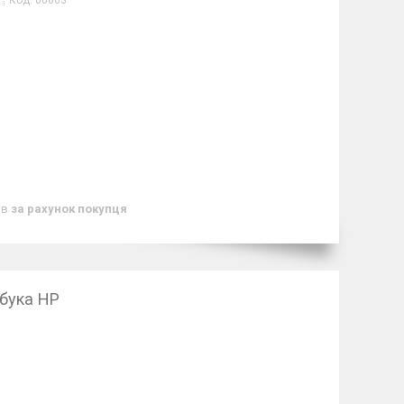
Код:
06863
ів
за рахунок покупця
бука HP