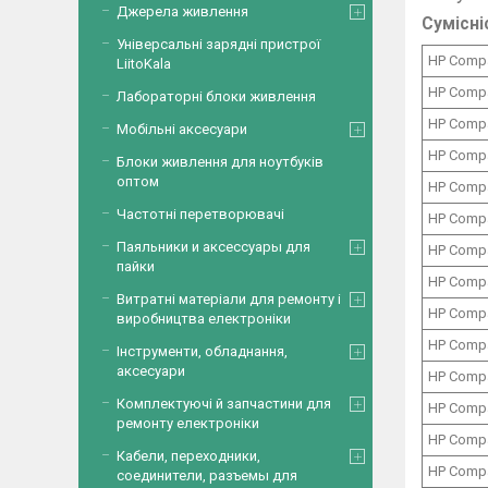
Джерела живлення
Сумісні
Універсальні зарядні пристрої
HP Comp
LiitoKala
HP Comp
Лабораторні блоки живлення
HP Comp
Мобільні аксесуари
HP Comp
Блоки живлення для ноутбуків
оптом
HP Comp
Частотні перетворювачі
HP Comp
Паяльники и аксессуары для
HP Comp
пайки
HP Comp
Витратні матеріали для ремонту і
HP Comp
виробництва електроніки
HP Comp
Інструменти, обладнання,
аксесуари
HP Comp
Комплектуючі й запчастини для
HP Comp
ремонту електроніки
HP Comp
Кабели, переходники,
HP Comp
соединители, разъемы для