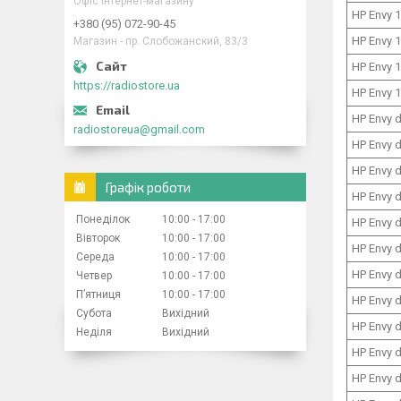
Офіс інтернет-магазину
HP Envy 
+380 (95) 072-90-45
HP Envy 
Магазин - пр. Слобожанский, 83/3
HP Envy 
https://radiostore.ua
HP Envy 
HP Envy 
radiostoreua@gmail.com
HP Envy 
HP Envy 
Графік роботи
HP Envy 
Понеділок
10:00
17:00
HP Envy 
Вівторок
10:00
17:00
HP Envy 
Середа
10:00
17:00
HP Envy 
Четвер
10:00
17:00
Пʼятниця
10:00
17:00
HP Envy 
Субота
Вихідний
HP Envy 
Неділя
Вихідний
HP Envy 
HP Envy 