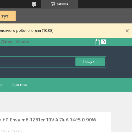
Кошик
лижчого робочого дня (10.08).
 Дніпро, Україна
Пошук...
та
Про нас
 HP Envy m6-1261er 19V 4.74 A 7.4*5.0 90W