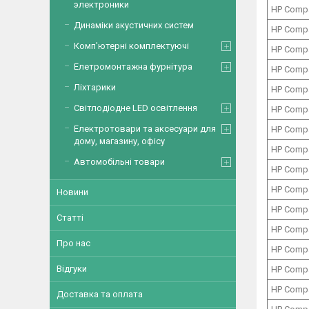
электроники
HP Comp
Динаміки акустичних систем
HP Comp
Комп'ютерні комплектуючі
HP Comp
Елетромонтажна фурнітура
HP Comp
Ліхтарики
HP Comp
Світлодіодне LED освітлення
HP Comp
Електротовари та аксесуари для
HP Comp
дому, магазину, офісу
HP Comp
Автомобільні товари
HP Comp
HP Comp
Новини
HP Comp
Статті
HP Comp
Про нас
HP Comp
Відгуки
HP Comp
HP Comp
Доставка та оплата