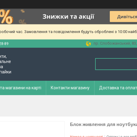
еробочий час. Замовлення та повідомлення будуть оброблені з 10:00 найб
пр. Слобожанський, 83,
28-89
нти,
альне
ла
 пайки
та магазини на карті
Контакти магазину
Доставка та опла
Блок живлення для ноутбука