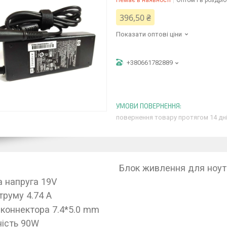
Немає в наявності
Оптом і в роздріб
396,50 ₴
Показати оптові ціни
+380661782889
повернення товару протягом 14 дн
Блок живлення для ноут
а напруга 19V
труму 4.74 A
 коннектора 7.4*5.0 mm
ість 90W