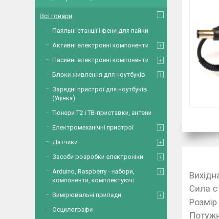
Всі товари
Паяльні станції і фени для пайки
Активні електронні компоненти
Пасивні електронні компоненти
Блоки живлення для ноутбуків
Зарядні пристрої для ноутбуків
(Уцінка)
Тюнери Т2 і ТВ-приставки, антени
Електромеханічні пристрої
Датчики
Засоби розробки електроніки
Arduino, Raspberry - набори,
Вихідн
компоненти, комплектуючі
Сила с
Вимірювальні прилади
Розмір
Осцилографи
Потужн