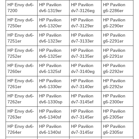
HP Envy dv6-
HP Pavilion
HP Pavilion
HP Pavilion
7200
dv6-1319er
dv7-3126eg
g6-2286er
HP Envy dv6-
HP Pavilion
HP Pavilion
HP Pavilion
7250er
dv6-1320er
dv7-3129er
g6-2290er
HP Envy dv6-
HP Pavilion
HP Pavilion
HP Pavilion
7251er
dv6-1323er
dv7-3133er
g6-2291er
HP Envy dv6-
HP Pavilion
HP Pavilion
HP Pavilion
7252er
dv6-1325er
dv7-3135er
g6-2291sr
HP Envy dv6-
HP Pavilion
HP Pavilion
HP Pavilion
7260er
dv6-1325sf
dv7-3140eg
g6-2292er
HP Envy dv6-
HP Pavilion
HP Pavilion
HP Pavilion
7261er
dv6-1330er
dv7-3140er
g6-2292sr
HP Envy dv6-
HP Pavilion
HP Pavilion
HP Pavilion
7262er
dv6-1330sp
dv7-3145ef
g6-2300er
HP Envy dv6-
HP Pavilion
HP Pavilion
HP Pavilion
7263er
dv6-1340sf
dv7-3145er
g6-2305er
HP Envy dv6-
HP Pavilion
HP Pavilion
HP Pavilion
7264er
dv6-1340sl
dv7-3145sr
g6-2305sr