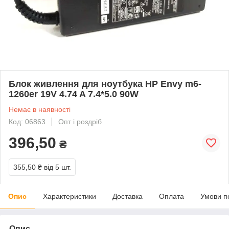
Блок живлення для ноутбука HP Envy m6-
1260er 19V 4.74 A 7.4*5.0 90W
Немає в наявності
Код: 06863
Опт і роздріб
396,50
₴
355,50 ₴
від 5 шт.
Опис
Характеристики
Доставка
Оплата
Умови п
Опис