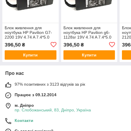
Блок живлення для
Блок живлення для
Блок
ноутбука HP Pavilion G7-
ноутбука HP Pavilion g6-
ноут
2200 19V 4.74 A 7.4*5.0
1128sr 19V 4.74 A 7.4*5.0
2120
90W
90W
90W
396,50
396,50
396
₴
₴
Купити
Купити
Про нас
97% позитивних з 3123 відгуків за рік
Працює з 09.12.2014
м. Дніпро
пр. Слобожанський, 83, Дніпро, Україна
Контакти
Сьогодні вихідний