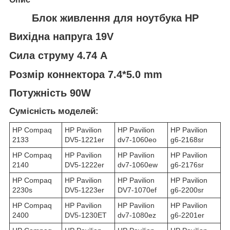
Блок живлення для ноутбука HP
Вихідна напруга 19V
Сила струму 4.74 A
Розмір коннектора 7.4*5.0 mm
Потужність 90W
Сумісність моделей:
HP Compaq
HP Pavilion
HP Pavilion
HP Pavilion
2133
DV5-1221er
dv7-1060eo
g6-2168sr
HP Compaq
HP Pavilion
HP Pavilion
HP Pavilion
2140
DV5-1222er
dv7-1060ew
g6-2176sr
HP Compaq
HP Pavilion
HP Pavilion
HP Pavilion
2230s
DV5-1223er
DV7-1070ef
g6-2200sr
HP Compaq
HP Pavilion
HP Pavilion
HP Pavilion
2400
DV5-1230ET
dv7-1080ez
g6-2201er