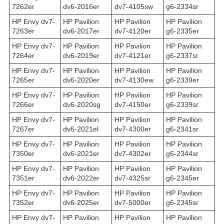
7262er
dv6-2016er
dv7-4105sw
g6-2334sr
HP Envy dv7-
HP Pavilion
HP Pavilion
HP Pavilion
7263er
dv6-2017er
dv7-4120er
g6-2335er
HP Envy dv7-
HP Pavilion
HP Pavilion
HP Pavilion
7264er
dv6-2019er
dv7-4121er
g6-2337sr
HP Envy dv7-
HP Pavilion
HP Pavilion
HP Pavilion
7265er
dv6-2020er
dv7-4130ew
g6-2339er
HP Envy dv7-
HP Pavilion
HP Pavilion
HP Pavilion
7266er
dv6-2020sg
dv7-4150er
g6-2339sr
HP Envy dv7-
HP Pavilion
HP Pavilion
HP Pavilion
7267er
dv6-2021el
dv7-4300er
g6-2341sr
HP Envy dv7-
HP Pavilion
HP Pavilion
HP Pavilion
7350er
dv6-2021er
dv7-4302er
g6-2344sr
HP Envy dv7-
HP Pavilion
HP Pavilion
HP Pavilion
7351er
dv6-2022er
dv7-4325sr
g6-2345er
HP Envy dv7-
HP Pavilion
HP Pavilion
HP Pavilion
7352er
dv6-2025er
dv7-5000er
g6-2345sr
HP Envy dv7-
HP Pavilion
HP Pavilion
HP Pavilion