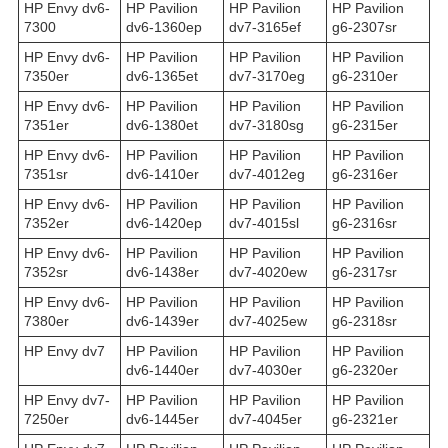
HP Envy dv6-
HP Pavilion
HP Pavilion
HP Pavilion
7300
dv6-1360ep
dv7-3165ef
g6-2307sr
HP Envy dv6-
HP Pavilion
HP Pavilion
HP Pavilion
7350er
dv6-1365et
dv7-3170eg
g6-2310er
HP Envy dv6-
HP Pavilion
HP Pavilion
HP Pavilion
7351er
dv6-1380et
dv7-3180sg
g6-2315er
HP Envy dv6-
HP Pavilion
HP Pavilion
HP Pavilion
7351sr
dv6-1410er
dv7-4012eg
g6-2316er
HP Envy dv6-
HP Pavilion
HP Pavilion
HP Pavilion
7352er
dv6-1420ep
dv7-4015sl
g6-2316sr
HP Envy dv6-
HP Pavilion
HP Pavilion
HP Pavilion
7352sr
dv6-1438er
dv7-4020ew
g6-2317sr
HP Envy dv6-
HP Pavilion
HP Pavilion
HP Pavilion
7380er
dv6-1439er
dv7-4025ew
g6-2318sr
HP Envy dv7
HP Pavilion
HP Pavilion
HP Pavilion
dv6-1440er
dv7-4030er
g6-2320er
HP Envy dv7-
HP Pavilion
HP Pavilion
HP Pavilion
7250er
dv6-1445er
dv7-4045er
g6-2321er