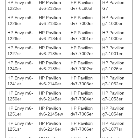
HP Envy m6-
HP Pavilion
HP Pavilion
HP Pavilion
1222er
dv6-2125er
dv7-6c90ef
G7
HP Envy m6-
HP Pavilion
HP Pavilion
HP Pavilion
1226er
dv6-2130er
dv7-7000er
g7-1000er
HP Envy m6-
HP Pavilion
HP Pavilion
HP Pavilion
1226sr
dv6-2134et
dv7-7001er
g7-1000sr
HP Envy m6-
HP Pavilion
HP Pavilion
HP Pavilion
1227sr
dv6-2135er
dv7-7002er
g7-1001er
HP Envy m6-
HP Pavilion
HP Pavilion
HP Pavilion
1240er
dv6-2135sl
dv7-7002sr
g7-1026sr
HP Envy m6-
HP Pavilion
HP Pavilion
HP Pavilion
1241er
dv6-2140er
dv7-7003er
g7-1052er
HP Envy m6-
HP Pavilion
HP Pavilion
HP Pavilion
1250er
dv6-2145er
dv7-7004er
g7-1053er
HP Envy m6-
HP Pavilion
HP Pavilion
HP Pavilion
1251er
dv6-2145ew
dv7-7005er
g7-1054er
HP Envy m6-
HP Pavilion
HP Pavilion
HP Pavilion
1251sr
dv6-2146er
dv7-7006er
g7-1077sr