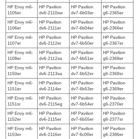
HP Envy m6-
HP Pavilion
HP Pavilion
HP Pavilion
1105er
dv6-2110sw
dv7-6b03er
g6-2365er
HP Envy m6-
HP Pavilion
HP Pavilion
HP Pavilion
1106er
dv6-2111er
dv7-6b04er
g6-2366er
HP Envy m6-
HP Pavilion
HP Pavilion
HP Pavilion
1107er
dv6-2112er
dv7-6b50er
g6-2367er
HP Envy m6-
HP Pavilion
HP Pavilion
HP Pavilion
1108er
dv6-2112sa
dv7-6b51er
g6-2368er
HP Envy m6-
HP Pavilion
HP Pavilion
HP Pavilion
1150er
dv6-2113sa
dv7-6b52er
g6-2368sr
HP Envy m6-
HP Pavilion
HP Pavilion
HP Pavilion
1151er
dv6-2114er
dv7-6b53er
g6-2369er
HP Envy m6-
HP Pavilion
HP Pavilion
HP Pavilion
1151sr
dv6-2115eg
dv7-6b54er
g6-2370er
HP Envy m6-
HP Pavilion
HP Pavilion
HP Pavilion
1152er
dv6-2115er
dv7-6b55er
g6-2377sr
HP Envy m6-
HP Pavilion
HP Pavilion
HP Pavilion
1153er
dv6-2116er
dv7-6c00er
g6-2386er