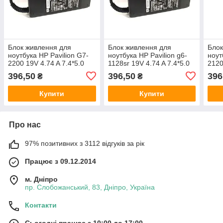
Блок живлення для
Блок живлення для
Блок
ноутбука HP Pavilion G7-
ноутбука HP Pavilion g6-
ноут
2200 19V 4.74 A 7.4*5.0
1128sr 19V 4.74 A 7.4*5.0
2120
90W
90W
90W
396,50
396,50
396
₴
₴
Купити
Купити
Про нас
97% позитивних з 3112 відгуків за рік
Працює з 09.12.2014
м. Дніпро
пр. Слобожанський, 83, Дніпро, Україна
Контакти
Сьогодні працює з 10:00 до 17:00