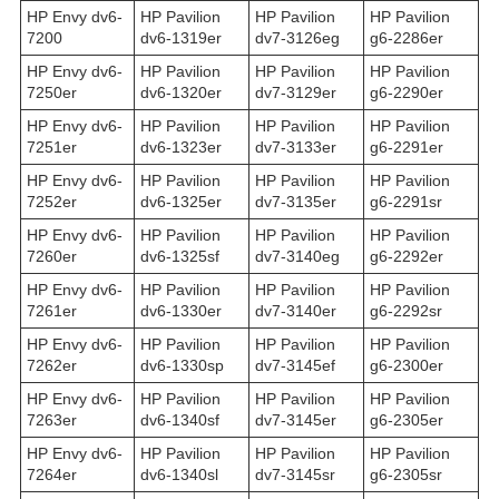
HP Envy dv6-
HP Pavilion
HP Pavilion
HP Pavilion
7200
dv6-1319er
dv7-3126eg
g6-2286er
HP Envy dv6-
HP Pavilion
HP Pavilion
HP Pavilion
7250er
dv6-1320er
dv7-3129er
g6-2290er
HP Envy dv6-
HP Pavilion
HP Pavilion
HP Pavilion
7251er
dv6-1323er
dv7-3133er
g6-2291er
HP Envy dv6-
HP Pavilion
HP Pavilion
HP Pavilion
7252er
dv6-1325er
dv7-3135er
g6-2291sr
HP Envy dv6-
HP Pavilion
HP Pavilion
HP Pavilion
7260er
dv6-1325sf
dv7-3140eg
g6-2292er
HP Envy dv6-
HP Pavilion
HP Pavilion
HP Pavilion
7261er
dv6-1330er
dv7-3140er
g6-2292sr
HP Envy dv6-
HP Pavilion
HP Pavilion
HP Pavilion
7262er
dv6-1330sp
dv7-3145ef
g6-2300er
HP Envy dv6-
HP Pavilion
HP Pavilion
HP Pavilion
7263er
dv6-1340sf
dv7-3145er
g6-2305er
HP Envy dv6-
HP Pavilion
HP Pavilion
HP Pavilion
7264er
dv6-1340sl
dv7-3145sr
g6-2305sr