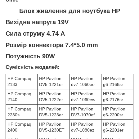
Блок живлення для ноутбука HP
Вихідна напруга 19V
Сила струму 4.74 A
Розмір коннектора 7.4*5.0 mm
Потужність 90W
Сумісність моделей:
HP Compaq
HP Pavilion
HP Pavilion
HP Pavilion
2133
DV5-1221er
dv7-1060eo
g6-2168sr
HP Compaq
HP Pavilion
HP Pavilion
HP Pavilion
2140
DV5-1222er
dv7-1060ew
g6-2176sr
HP Compaq
HP Pavilion
HP Pavilion
HP Pavilion
2230s
DV5-1223er
DV7-1070ef
g6-2200sr
HP Compaq
HP Pavilion
HP Pavilion
HP Pavilion
2400
DV5-1230ET
dv7-1080ez
g6-2201er