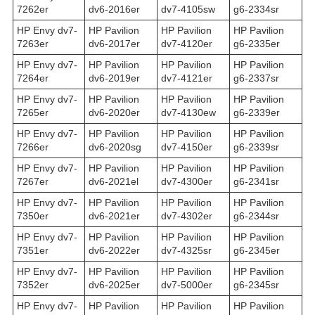
7262er
dv6-2016er
dv7-4105sw
g6-2334sr
HP Envy dv7-
HP Pavilion
HP Pavilion
HP Pavilion
7263er
dv6-2017er
dv7-4120er
g6-2335er
HP Envy dv7-
HP Pavilion
HP Pavilion
HP Pavilion
7264er
dv6-2019er
dv7-4121er
g6-2337sr
HP Envy dv7-
HP Pavilion
HP Pavilion
HP Pavilion
7265er
dv6-2020er
dv7-4130ew
g6-2339er
HP Envy dv7-
HP Pavilion
HP Pavilion
HP Pavilion
7266er
dv6-2020sg
dv7-4150er
g6-2339sr
HP Envy dv7-
HP Pavilion
HP Pavilion
HP Pavilion
7267er
dv6-2021el
dv7-4300er
g6-2341sr
HP Envy dv7-
HP Pavilion
HP Pavilion
HP Pavilion
7350er
dv6-2021er
dv7-4302er
g6-2344sr
HP Envy dv7-
HP Pavilion
HP Pavilion
HP Pavilion
7351er
dv6-2022er
dv7-4325sr
g6-2345er
HP Envy dv7-
HP Pavilion
HP Pavilion
HP Pavilion
7352er
dv6-2025er
dv7-5000er
g6-2345sr
HP Envy dv7-
HP Pavilion
HP Pavilion
HP Pavilion