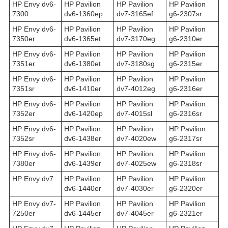
HP Envy dv6-
HP Pavilion
HP Pavilion
HP Pavilion
7300
dv6-1360ep
dv7-3165ef
g6-2307sr
HP Envy dv6-
HP Pavilion
HP Pavilion
HP Pavilion
7350er
dv6-1365et
dv7-3170eg
g6-2310er
HP Envy dv6-
HP Pavilion
HP Pavilion
HP Pavilion
7351er
dv6-1380et
dv7-3180sg
g6-2315er
HP Envy dv6-
HP Pavilion
HP Pavilion
HP Pavilion
7351sr
dv6-1410er
dv7-4012eg
g6-2316er
HP Envy dv6-
HP Pavilion
HP Pavilion
HP Pavilion
7352er
dv6-1420ep
dv7-4015sl
g6-2316sr
HP Envy dv6-
HP Pavilion
HP Pavilion
HP Pavilion
7352sr
dv6-1438er
dv7-4020ew
g6-2317sr
HP Envy dv6-
HP Pavilion
HP Pavilion
HP Pavilion
7380er
dv6-1439er
dv7-4025ew
g6-2318sr
HP Envy dv7
HP Pavilion
HP Pavilion
HP Pavilion
dv6-1440er
dv7-4030er
g6-2320er
HP Envy dv7-
HP Pavilion
HP Pavilion
HP Pavilion
7250er
dv6-1445er
dv7-4045er
g6-2321er