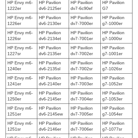
HP Envy m6-
HP Pavilion
HP Pavilion
HP Pavilion
1222er
dv6-2125er
dv7-6c90ef
G7
HP Envy m6-
HP Pavilion
HP Pavilion
HP Pavilion
1226er
dv6-2130er
dv7-7000er
g7-1000er
HP Envy m6-
HP Pavilion
HP Pavilion
HP Pavilion
1226sr
dv6-2134et
dv7-7001er
g7-1000sr
HP Envy m6-
HP Pavilion
HP Pavilion
HP Pavilion
1227sr
dv6-2135er
dv7-7002er
g7-1001er
HP Envy m6-
HP Pavilion
HP Pavilion
HP Pavilion
1240er
dv6-2135sl
dv7-7002sr
g7-1026sr
HP Envy m6-
HP Pavilion
HP Pavilion
HP Pavilion
1241er
dv6-2140er
dv7-7003er
g7-1052er
HP Envy m6-
HP Pavilion
HP Pavilion
HP Pavilion
1250er
dv6-2145er
dv7-7004er
g7-1053er
HP Envy m6-
HP Pavilion
HP Pavilion
HP Pavilion
1251er
dv6-2145ew
dv7-7005er
g7-1054er
HP Envy m6-
HP Pavilion
HP Pavilion
HP Pavilion
1251sr
dv6-2146er
dv7-7006er
g7-1077sr