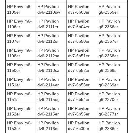
HP Envy m6-
HP Pavilion
HP Pavilion
HP Pavilion
1105er
dv6-2110sw
dv7-6b03er
g6-2365er
HP Envy m6-
HP Pavilion
HP Pavilion
HP Pavilion
1106er
dv6-2111er
dv7-6b04er
g6-2366er
HP Envy m6-
HP Pavilion
HP Pavilion
HP Pavilion
1107er
dv6-2112er
dv7-6b50er
g6-2367er
HP Envy m6-
HP Pavilion
HP Pavilion
HP Pavilion
1108er
dv6-2112sa
dv7-6b51er
g6-2368er
HP Envy m6-
HP Pavilion
HP Pavilion
HP Pavilion
1150er
dv6-2113sa
dv7-6b52er
g6-2368sr
HP Envy m6-
HP Pavilion
HP Pavilion
HP Pavilion
1151er
dv6-2114er
dv7-6b53er
g6-2369er
HP Envy m6-
HP Pavilion
HP Pavilion
HP Pavilion
1151sr
dv6-2115eg
dv7-6b54er
g6-2370er
HP Envy m6-
HP Pavilion
HP Pavilion
HP Pavilion
1152er
dv6-2115er
dv7-6b55er
g6-2377sr
HP Envy m6-
HP Pavilion
HP Pavilion
HP Pavilion
1153er
dv6-2116er
dv7-6c00er
g6-2386er