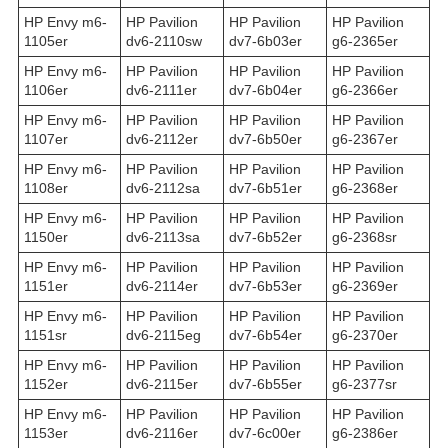
HP Envy m6-
HP Pavilion
HP Pavilion
HP Pavilion
1105er
dv6-2110sw
dv7-6b03er
g6-2365er
HP Envy m6-
HP Pavilion
HP Pavilion
HP Pavilion
1106er
dv6-2111er
dv7-6b04er
g6-2366er
HP Envy m6-
HP Pavilion
HP Pavilion
HP Pavilion
1107er
dv6-2112er
dv7-6b50er
g6-2367er
HP Envy m6-
HP Pavilion
HP Pavilion
HP Pavilion
1108er
dv6-2112sa
dv7-6b51er
g6-2368er
HP Envy m6-
HP Pavilion
HP Pavilion
HP Pavilion
1150er
dv6-2113sa
dv7-6b52er
g6-2368sr
HP Envy m6-
HP Pavilion
HP Pavilion
HP Pavilion
1151er
dv6-2114er
dv7-6b53er
g6-2369er
HP Envy m6-
HP Pavilion
HP Pavilion
HP Pavilion
1151sr
dv6-2115eg
dv7-6b54er
g6-2370er
HP Envy m6-
HP Pavilion
HP Pavilion
HP Pavilion
1152er
dv6-2115er
dv7-6b55er
g6-2377sr
HP Envy m6-
HP Pavilion
HP Pavilion
HP Pavilion
1153er
dv6-2116er
dv7-6c00er
g6-2386er