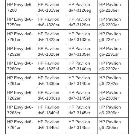
HP Envy dv6-
HP Pavilion
HP Pavilion
HP Pavilion
7200
dv6-1319er
dv7-3126eg
g6-2286er
HP Envy dv6-
HP Pavilion
HP Pavilion
HP Pavilion
7250er
dv6-1320er
dv7-3129er
g6-2290er
HP Envy dv6-
HP Pavilion
HP Pavilion
HP Pavilion
7251er
dv6-1323er
dv7-3133er
g6-2291er
HP Envy dv6-
HP Pavilion
HP Pavilion
HP Pavilion
7252er
dv6-1325er
dv7-3135er
g6-2291sr
HP Envy dv6-
HP Pavilion
HP Pavilion
HP Pavilion
7260er
dv6-1325sf
dv7-3140eg
g6-2292er
HP Envy dv6-
HP Pavilion
HP Pavilion
HP Pavilion
7261er
dv6-1330er
dv7-3140er
g6-2292sr
HP Envy dv6-
HP Pavilion
HP Pavilion
HP Pavilion
7262er
dv6-1330sp
dv7-3145ef
g6-2300er
HP Envy dv6-
HP Pavilion
HP Pavilion
HP Pavilion
7263er
dv6-1340sf
dv7-3145er
g6-2305er
HP Envy dv6-
HP Pavilion
HP Pavilion
HP Pavilion
7264er
dv6-1340sl
dv7-3145sr
g6-2305sr