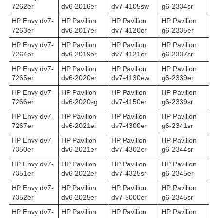
7262er
dv6-2016er
dv7-4105sw
g6-2334sr
HP Envy dv7-
HP Pavilion
HP Pavilion
HP Pavilion
7263er
dv6-2017er
dv7-4120er
g6-2335er
HP Envy dv7-
HP Pavilion
HP Pavilion
HP Pavilion
7264er
dv6-2019er
dv7-4121er
g6-2337sr
HP Envy dv7-
HP Pavilion
HP Pavilion
HP Pavilion
7265er
dv6-2020er
dv7-4130ew
g6-2339er
HP Envy dv7-
HP Pavilion
HP Pavilion
HP Pavilion
7266er
dv6-2020sg
dv7-4150er
g6-2339sr
HP Envy dv7-
HP Pavilion
HP Pavilion
HP Pavilion
7267er
dv6-2021el
dv7-4300er
g6-2341sr
HP Envy dv7-
HP Pavilion
HP Pavilion
HP Pavilion
7350er
dv6-2021er
dv7-4302er
g6-2344sr
HP Envy dv7-
HP Pavilion
HP Pavilion
HP Pavilion
7351er
dv6-2022er
dv7-4325sr
g6-2345er
HP Envy dv7-
HP Pavilion
HP Pavilion
HP Pavilion
7352er
dv6-2025er
dv7-5000er
g6-2345sr
HP Envy dv7-
HP Pavilion
HP Pavilion
HP Pavilion