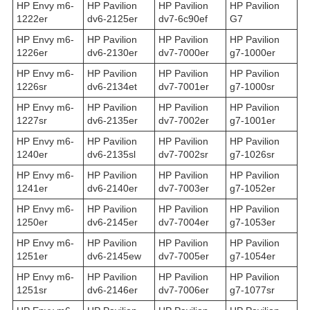
HP Envy m6-
HP Pavilion
HP Pavilion
HP Pavilion
1222er
dv6-2125er
dv7-6c90ef
G7
HP Envy m6-
HP Pavilion
HP Pavilion
HP Pavilion
1226er
dv6-2130er
dv7-7000er
g7-1000er
HP Envy m6-
HP Pavilion
HP Pavilion
HP Pavilion
1226sr
dv6-2134et
dv7-7001er
g7-1000sr
HP Envy m6-
HP Pavilion
HP Pavilion
HP Pavilion
1227sr
dv6-2135er
dv7-7002er
g7-1001er
HP Envy m6-
HP Pavilion
HP Pavilion
HP Pavilion
1240er
dv6-2135sl
dv7-7002sr
g7-1026sr
HP Envy m6-
HP Pavilion
HP Pavilion
HP Pavilion
1241er
dv6-2140er
dv7-7003er
g7-1052er
HP Envy m6-
HP Pavilion
HP Pavilion
HP Pavilion
1250er
dv6-2145er
dv7-7004er
g7-1053er
HP Envy m6-
HP Pavilion
HP Pavilion
HP Pavilion
1251er
dv6-2145ew
dv7-7005er
g7-1054er
HP Envy m6-
HP Pavilion
HP Pavilion
HP Pavilion
1251sr
dv6-2146er
dv7-7006er
g7-1077sr