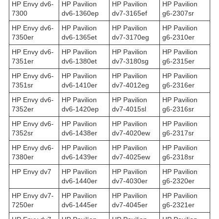
HP Envy dv6-
HP Pavilion
HP Pavilion
HP Pavilion
7300
dv6-1360ep
dv7-3165ef
g6-2307sr
HP Envy dv6-
HP Pavilion
HP Pavilion
HP Pavilion
7350er
dv6-1365et
dv7-3170eg
g6-2310er
HP Envy dv6-
HP Pavilion
HP Pavilion
HP Pavilion
7351er
dv6-1380et
dv7-3180sg
g6-2315er
HP Envy dv6-
HP Pavilion
HP Pavilion
HP Pavilion
7351sr
dv6-1410er
dv7-4012eg
g6-2316er
HP Envy dv6-
HP Pavilion
HP Pavilion
HP Pavilion
7352er
dv6-1420ep
dv7-4015sl
g6-2316sr
HP Envy dv6-
HP Pavilion
HP Pavilion
HP Pavilion
7352sr
dv6-1438er
dv7-4020ew
g6-2317sr
HP Envy dv6-
HP Pavilion
HP Pavilion
HP Pavilion
7380er
dv6-1439er
dv7-4025ew
g6-2318sr
HP Envy dv7
HP Pavilion
HP Pavilion
HP Pavilion
dv6-1440er
dv7-4030er
g6-2320er
HP Envy dv7-
HP Pavilion
HP Pavilion
HP Pavilion
7250er
dv6-1445er
dv7-4045er
g6-2321er