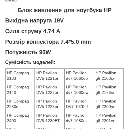
Блок живлення для ноутбука HP
Вихідна напруга 19V
Сила струму 4.74 A
Розмір коннектора 7.4*5.0 mm
Потужність 90W
Сумісність моделей:
HP Compaq
HP Pavilion
HP Pavilion
HP Pavilion
2133
DV5-1221er
dv7-1060eo
g6-2168sr
HP Compaq
HP Pavilion
HP Pavilion
HP Pavilion
2140
DV5-1222er
dv7-1060ew
g6-2176sr
HP Compaq
HP Pavilion
HP Pavilion
HP Pavilion
2230s
DV5-1223er
DV7-1070ef
g6-2200sr
HP Compaq
HP Pavilion
HP Pavilion
HP Pavilion
2400
DV5-1230ET
dv7-1080ez
g6-2201er