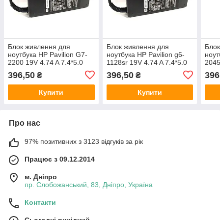
Блок живлення для
Блок живлення для
Блок
ноутбука HP Pavilion G7-
ноутбука HP Pavilion g6-
ноут
2200 19V 4.74 A 7.4*5.0
1128sr 19V 4.74 A 7.4*5.0
2045
90W
90W
90W
396,50
396,50
396
₴
₴
Купити
Купити
Про нас
97% позитивних з 3123 відгуків за рік
Працює з 09.12.2014
м. Дніпро
пр. Слобожанський, 83, Дніпро, Україна
Контакти
Сьогодні вихідний