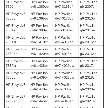
HP Envy dv6-
HP Pavilion
HP Pavilion
HP Pavilion
7300
dv6-1360ep
dv7-3165ef
g6-2307sr
HP Envy dv6-
HP Pavilion
HP Pavilion
HP Pavilion
7350er
dv6-1365et
dv7-3170eg
g6-2310er
HP Envy dv6-
HP Pavilion
HP Pavilion
HP Pavilion
7351er
dv6-1380et
dv7-3180sg
g6-2315er
HP Envy dv6-
HP Pavilion
HP Pavilion
HP Pavilion
7351sr
dv6-1410er
dv7-4012eg
g6-2316er
HP Envy dv6-
HP Pavilion
HP Pavilion
HP Pavilion
7352er
dv6-1420ep
dv7-4015sl
g6-2316sr
HP Envy dv6-
HP Pavilion
HP Pavilion
HP Pavilion
7352sr
dv6-1438er
dv7-4020ew
g6-2317sr
HP Envy dv6-
HP Pavilion
HP Pavilion
HP Pavilion
7380er
dv6-1439er
dv7-4025ew
g6-2318sr
HP Envy dv7
HP Pavilion
HP Pavilion
HP Pavilion
dv6-1440er
dv7-4030er
g6-2320er
HP Envy dv7-
HP Pavilion
HP Pavilion
HP Pavilion
7250er
dv6-1445er
dv7-4045er
g6-2321er