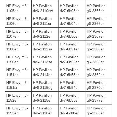
HP Envy m6-
HP Pavilion
HP Pavilion
HP Pavilion
1105er
dv6-2110sw
dv7-6b03er
g6-2365er
HP Envy m6-
HP Pavilion
HP Pavilion
HP Pavilion
1106er
dv6-2111er
dv7-6b04er
g6-2366er
HP Envy m6-
HP Pavilion
HP Pavilion
HP Pavilion
1107er
dv6-2112er
dv7-6b50er
g6-2367er
HP Envy m6-
HP Pavilion
HP Pavilion
HP Pavilion
1108er
dv6-2112sa
dv7-6b51er
g6-2368er
HP Envy m6-
HP Pavilion
HP Pavilion
HP Pavilion
1150er
dv6-2113sa
dv7-6b52er
g6-2368sr
HP Envy m6-
HP Pavilion
HP Pavilion
HP Pavilion
1151er
dv6-2114er
dv7-6b53er
g6-2369er
HP Envy m6-
HP Pavilion
HP Pavilion
HP Pavilion
1151sr
dv6-2115eg
dv7-6b54er
g6-2370er
HP Envy m6-
HP Pavilion
HP Pavilion
HP Pavilion
1152er
dv6-2115er
dv7-6b55er
g6-2377sr
HP Envy m6-
HP Pavilion
HP Pavilion
HP Pavilion
1153er
dv6-2116er
dv7-6c00er
g6-2386er