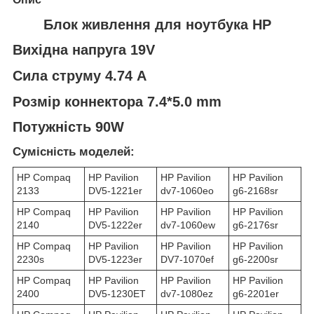
Блок живлення для ноутбука HP
Вихідна напруга 19V
Сила струму 4.74 A
Розмір коннектора 7.4*5.0 mm
Потужність 90W
Сумісність моделей:
HP Compaq
HP Pavilion
HP Pavilion
HP Pavilion
2133
DV5-1221er
dv7-1060eo
g6-2168sr
HP Compaq
HP Pavilion
HP Pavilion
HP Pavilion
2140
DV5-1222er
dv7-1060ew
g6-2176sr
HP Compaq
HP Pavilion
HP Pavilion
HP Pavilion
2230s
DV5-1223er
DV7-1070ef
g6-2200sr
HP Compaq
HP Pavilion
HP Pavilion
HP Pavilion
2400
DV5-1230ET
dv7-1080ez
g6-2201er