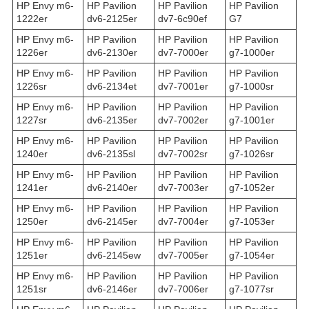
HP Envy m6-
HP Pavilion
HP Pavilion
HP Pavilion
1222er
dv6-2125er
dv7-6c90ef
G7
HP Envy m6-
HP Pavilion
HP Pavilion
HP Pavilion
1226er
dv6-2130er
dv7-7000er
g7-1000er
HP Envy m6-
HP Pavilion
HP Pavilion
HP Pavilion
1226sr
dv6-2134et
dv7-7001er
g7-1000sr
HP Envy m6-
HP Pavilion
HP Pavilion
HP Pavilion
1227sr
dv6-2135er
dv7-7002er
g7-1001er
HP Envy m6-
HP Pavilion
HP Pavilion
HP Pavilion
1240er
dv6-2135sl
dv7-7002sr
g7-1026sr
HP Envy m6-
HP Pavilion
HP Pavilion
HP Pavilion
1241er
dv6-2140er
dv7-7003er
g7-1052er
HP Envy m6-
HP Pavilion
HP Pavilion
HP Pavilion
1250er
dv6-2145er
dv7-7004er
g7-1053er
HP Envy m6-
HP Pavilion
HP Pavilion
HP Pavilion
1251er
dv6-2145ew
dv7-7005er
g7-1054er
HP Envy m6-
HP Pavilion
HP Pavilion
HP Pavilion
1251sr
dv6-2146er
dv7-7006er
g7-1077sr