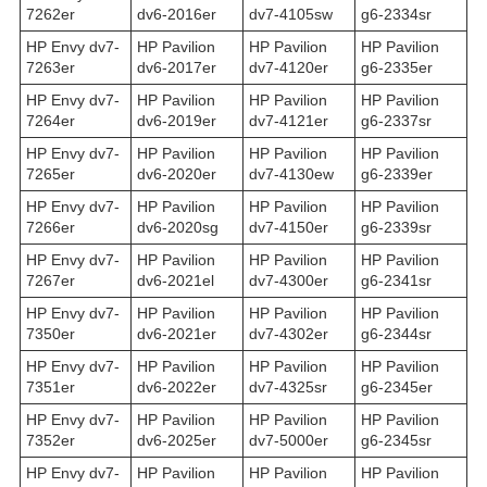
7262er
dv6-2016er
dv7-4105sw
g6-2334sr
HP Envy dv7-
HP Pavilion
HP Pavilion
HP Pavilion
7263er
dv6-2017er
dv7-4120er
g6-2335er
HP Envy dv7-
HP Pavilion
HP Pavilion
HP Pavilion
7264er
dv6-2019er
dv7-4121er
g6-2337sr
HP Envy dv7-
HP Pavilion
HP Pavilion
HP Pavilion
7265er
dv6-2020er
dv7-4130ew
g6-2339er
HP Envy dv7-
HP Pavilion
HP Pavilion
HP Pavilion
7266er
dv6-2020sg
dv7-4150er
g6-2339sr
HP Envy dv7-
HP Pavilion
HP Pavilion
HP Pavilion
7267er
dv6-2021el
dv7-4300er
g6-2341sr
HP Envy dv7-
HP Pavilion
HP Pavilion
HP Pavilion
7350er
dv6-2021er
dv7-4302er
g6-2344sr
HP Envy dv7-
HP Pavilion
HP Pavilion
HP Pavilion
7351er
dv6-2022er
dv7-4325sr
g6-2345er
HP Envy dv7-
HP Pavilion
HP Pavilion
HP Pavilion
7352er
dv6-2025er
dv7-5000er
g6-2345sr
HP Envy dv7-
HP Pavilion
HP Pavilion
HP Pavilion