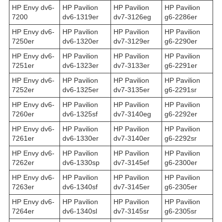
HP Envy dv6-
HP Pavilion
HP Pavilion
HP Pavilion
7200
dv6-1319er
dv7-3126eg
g6-2286er
HP Envy dv6-
HP Pavilion
HP Pavilion
HP Pavilion
7250er
dv6-1320er
dv7-3129er
g6-2290er
HP Envy dv6-
HP Pavilion
HP Pavilion
HP Pavilion
7251er
dv6-1323er
dv7-3133er
g6-2291er
HP Envy dv6-
HP Pavilion
HP Pavilion
HP Pavilion
7252er
dv6-1325er
dv7-3135er
g6-2291sr
HP Envy dv6-
HP Pavilion
HP Pavilion
HP Pavilion
7260er
dv6-1325sf
dv7-3140eg
g6-2292er
HP Envy dv6-
HP Pavilion
HP Pavilion
HP Pavilion
7261er
dv6-1330er
dv7-3140er
g6-2292sr
HP Envy dv6-
HP Pavilion
HP Pavilion
HP Pavilion
7262er
dv6-1330sp
dv7-3145ef
g6-2300er
HP Envy dv6-
HP Pavilion
HP Pavilion
HP Pavilion
7263er
dv6-1340sf
dv7-3145er
g6-2305er
HP Envy dv6-
HP Pavilion
HP Pavilion
HP Pavilion
7264er
dv6-1340sl
dv7-3145sr
g6-2305sr