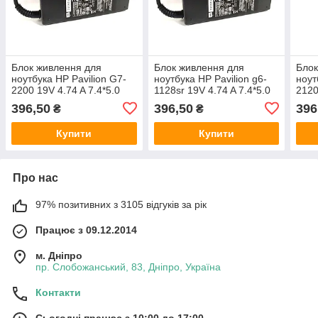
Блок живлення для
Блок живлення для
Блок
ноутбука HP Pavilion G7-
ноутбука HP Pavilion g6-
ноут
2200 19V 4.74 A 7.4*5.0
1128sr 19V 4.74 A 7.4*5.0
2120
90W
90W
90W
396,50
396,50
396
₴
₴
Купити
Купити
Про нас
97% позитивних з 3105 відгуків за рік
Працює з 09.12.2014
м. Дніпро
пр. Слобожанський, 83, Дніпро, Україна
Контакти
Сьогодні працює з 10:00 до 17:00