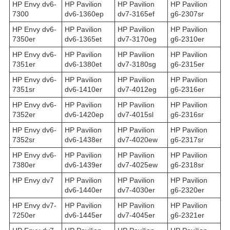
HP Envy dv6-
HP Pavilion
HP Pavilion
HP Pavilion
7300
dv6-1360ep
dv7-3165ef
g6-2307sr
HP Envy dv6-
HP Pavilion
HP Pavilion
HP Pavilion
7350er
dv6-1365et
dv7-3170eg
g6-2310er
HP Envy dv6-
HP Pavilion
HP Pavilion
HP Pavilion
7351er
dv6-1380et
dv7-3180sg
g6-2315er
HP Envy dv6-
HP Pavilion
HP Pavilion
HP Pavilion
7351sr
dv6-1410er
dv7-4012eg
g6-2316er
HP Envy dv6-
HP Pavilion
HP Pavilion
HP Pavilion
7352er
dv6-1420ep
dv7-4015sl
g6-2316sr
HP Envy dv6-
HP Pavilion
HP Pavilion
HP Pavilion
7352sr
dv6-1438er
dv7-4020ew
g6-2317sr
HP Envy dv6-
HP Pavilion
HP Pavilion
HP Pavilion
7380er
dv6-1439er
dv7-4025ew
g6-2318sr
HP Envy dv7
HP Pavilion
HP Pavilion
HP Pavilion
dv6-1440er
dv7-4030er
g6-2320er
HP Envy dv7-
HP Pavilion
HP Pavilion
HP Pavilion
7250er
dv6-1445er
dv7-4045er
g6-2321er