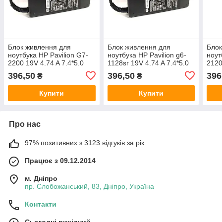
Блок живлення для
Блок живлення для
Блок
ноутбука HP Pavilion G7-
ноутбука HP Pavilion g6-
ноут
2200 19V 4.74 A 7.4*5.0
1128sr 19V 4.74 A 7.4*5.0
2120
90W
90W
90W
396,50
396,50
396
₴
₴
Купити
Купити
Про нас
97% позитивних з 3123 відгуків за рік
Працює з 09.12.2014
м. Дніпро
пр. Слобожанський, 83, Дніпро, Україна
Контакти
Сьогодні вихідний