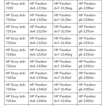
HP Envy dv6-
HP Pavilion
HP Pavilion
HP Pavilion
7200
dv6-1319er
dv7-3126eg
g6-2286er
HP Envy dv6-
HP Pavilion
HP Pavilion
HP Pavilion
7250er
dv6-1320er
dv7-3129er
g6-2290er
HP Envy dv6-
HP Pavilion
HP Pavilion
HP Pavilion
7251er
dv6-1323er
dv7-3133er
g6-2291er
HP Envy dv6-
HP Pavilion
HP Pavilion
HP Pavilion
7252er
dv6-1325er
dv7-3135er
g6-2291sr
HP Envy dv6-
HP Pavilion
HP Pavilion
HP Pavilion
7260er
dv6-1325sf
dv7-3140eg
g6-2292er
HP Envy dv6-
HP Pavilion
HP Pavilion
HP Pavilion
7261er
dv6-1330er
dv7-3140er
g6-2292sr
HP Envy dv6-
HP Pavilion
HP Pavilion
HP Pavilion
7262er
dv6-1330sp
dv7-3145ef
g6-2300er
HP Envy dv6-
HP Pavilion
HP Pavilion
HP Pavilion
7263er
dv6-1340sf
dv7-3145er
g6-2305er
HP Envy dv6-
HP Pavilion
HP Pavilion
HP Pavilion
7264er
dv6-1340sl
dv7-3145sr
g6-2305sr