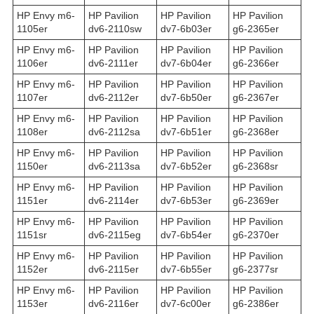
HP Envy m6-
HP Pavilion
HP Pavilion
HP Pavilion
1105er
dv6-2110sw
dv7-6b03er
g6-2365er
HP Envy m6-
HP Pavilion
HP Pavilion
HP Pavilion
1106er
dv6-2111er
dv7-6b04er
g6-2366er
HP Envy m6-
HP Pavilion
HP Pavilion
HP Pavilion
1107er
dv6-2112er
dv7-6b50er
g6-2367er
HP Envy m6-
HP Pavilion
HP Pavilion
HP Pavilion
1108er
dv6-2112sa
dv7-6b51er
g6-2368er
HP Envy m6-
HP Pavilion
HP Pavilion
HP Pavilion
1150er
dv6-2113sa
dv7-6b52er
g6-2368sr
HP Envy m6-
HP Pavilion
HP Pavilion
HP Pavilion
1151er
dv6-2114er
dv7-6b53er
g6-2369er
HP Envy m6-
HP Pavilion
HP Pavilion
HP Pavilion
1151sr
dv6-2115eg
dv7-6b54er
g6-2370er
HP Envy m6-
HP Pavilion
HP Pavilion
HP Pavilion
1152er
dv6-2115er
dv7-6b55er
g6-2377sr
HP Envy m6-
HP Pavilion
HP Pavilion
HP Pavilion
1153er
dv6-2116er
dv7-6c00er
g6-2386er