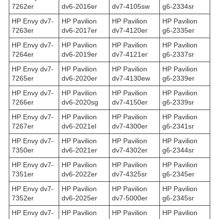
7262er
dv6-2016er
dv7-4105sw
g6-2334sr
HP Envy dv7-
HP Pavilion
HP Pavilion
HP Pavilion
7263er
dv6-2017er
dv7-4120er
g6-2335er
HP Envy dv7-
HP Pavilion
HP Pavilion
HP Pavilion
7264er
dv6-2019er
dv7-4121er
g6-2337sr
HP Envy dv7-
HP Pavilion
HP Pavilion
HP Pavilion
7265er
dv6-2020er
dv7-4130ew
g6-2339er
HP Envy dv7-
HP Pavilion
HP Pavilion
HP Pavilion
7266er
dv6-2020sg
dv7-4150er
g6-2339sr
HP Envy dv7-
HP Pavilion
HP Pavilion
HP Pavilion
7267er
dv6-2021el
dv7-4300er
g6-2341sr
HP Envy dv7-
HP Pavilion
HP Pavilion
HP Pavilion
7350er
dv6-2021er
dv7-4302er
g6-2344sr
HP Envy dv7-
HP Pavilion
HP Pavilion
HP Pavilion
7351er
dv6-2022er
dv7-4325sr
g6-2345er
HP Envy dv7-
HP Pavilion
HP Pavilion
HP Pavilion
7352er
dv6-2025er
dv7-5000er
g6-2345sr
HP Envy dv7-
HP Pavilion
HP Pavilion
HP Pavilion