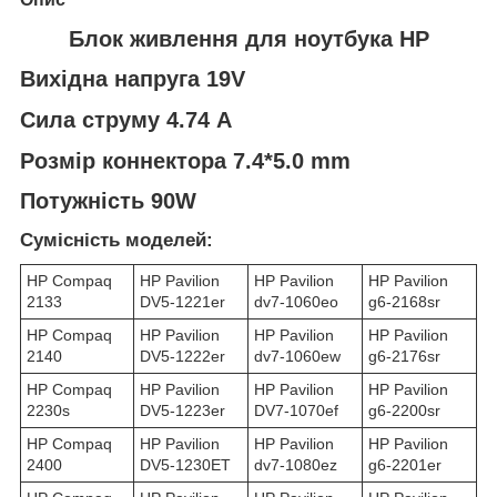
Блок живлення для ноутбука HP
Вихідна напруга 19V
Сила струму 4.74 A
Розмір коннектора 7.4*5.0 mm
Потужність 90W
Сумісність моделей:
HP Compaq
HP Pavilion
HP Pavilion
HP Pavilion
2133
DV5-1221er
dv7-1060eo
g6-2168sr
HP Compaq
HP Pavilion
HP Pavilion
HP Pavilion
2140
DV5-1222er
dv7-1060ew
g6-2176sr
HP Compaq
HP Pavilion
HP Pavilion
HP Pavilion
2230s
DV5-1223er
DV7-1070ef
g6-2200sr
HP Compaq
HP Pavilion
HP Pavilion
HP Pavilion
2400
DV5-1230ET
dv7-1080ez
g6-2201er