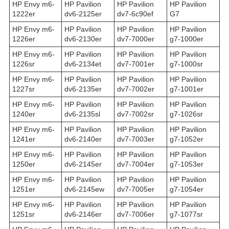
HP Envy m6-
HP Pavilion
HP Pavilion
HP Pavilion
1222er
dv6-2125er
dv7-6c90ef
G7
HP Envy m6-
HP Pavilion
HP Pavilion
HP Pavilion
1226er
dv6-2130er
dv7-7000er
g7-1000er
HP Envy m6-
HP Pavilion
HP Pavilion
HP Pavilion
1226sr
dv6-2134et
dv7-7001er
g7-1000sr
HP Envy m6-
HP Pavilion
HP Pavilion
HP Pavilion
1227sr
dv6-2135er
dv7-7002er
g7-1001er
HP Envy m6-
HP Pavilion
HP Pavilion
HP Pavilion
1240er
dv6-2135sl
dv7-7002sr
g7-1026sr
HP Envy m6-
HP Pavilion
HP Pavilion
HP Pavilion
1241er
dv6-2140er
dv7-7003er
g7-1052er
HP Envy m6-
HP Pavilion
HP Pavilion
HP Pavilion
1250er
dv6-2145er
dv7-7004er
g7-1053er
HP Envy m6-
HP Pavilion
HP Pavilion
HP Pavilion
1251er
dv6-2145ew
dv7-7005er
g7-1054er
HP Envy m6-
HP Pavilion
HP Pavilion
HP Pavilion
1251sr
dv6-2146er
dv7-7006er
g7-1077sr