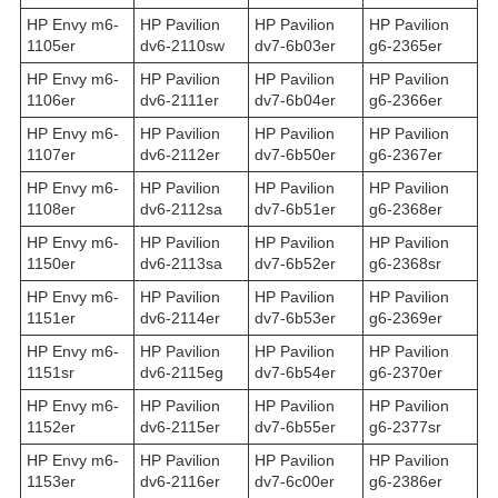
HP Envy m6-
HP Pavilion
HP Pavilion
HP Pavilion
1105er
dv6-2110sw
dv7-6b03er
g6-2365er
HP Envy m6-
HP Pavilion
HP Pavilion
HP Pavilion
1106er
dv6-2111er
dv7-6b04er
g6-2366er
HP Envy m6-
HP Pavilion
HP Pavilion
HP Pavilion
1107er
dv6-2112er
dv7-6b50er
g6-2367er
HP Envy m6-
HP Pavilion
HP Pavilion
HP Pavilion
1108er
dv6-2112sa
dv7-6b51er
g6-2368er
HP Envy m6-
HP Pavilion
HP Pavilion
HP Pavilion
1150er
dv6-2113sa
dv7-6b52er
g6-2368sr
HP Envy m6-
HP Pavilion
HP Pavilion
HP Pavilion
1151er
dv6-2114er
dv7-6b53er
g6-2369er
HP Envy m6-
HP Pavilion
HP Pavilion
HP Pavilion
1151sr
dv6-2115eg
dv7-6b54er
g6-2370er
HP Envy m6-
HP Pavilion
HP Pavilion
HP Pavilion
1152er
dv6-2115er
dv7-6b55er
g6-2377sr
HP Envy m6-
HP Pavilion
HP Pavilion
HP Pavilion
1153er
dv6-2116er
dv7-6c00er
g6-2386er