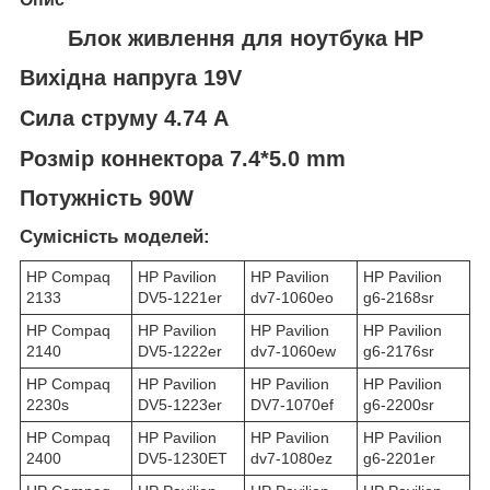
Блок живлення для ноутбука HP
Вихідна напруга 19V
Сила струму 4.74 A
Розмір коннектора 7.4*5.0 mm
Потужність 90W
Сумісність моделей:
HP Compaq
HP Pavilion
HP Pavilion
HP Pavilion
2133
DV5-1221er
dv7-1060eo
g6-2168sr
HP Compaq
HP Pavilion
HP Pavilion
HP Pavilion
2140
DV5-1222er
dv7-1060ew
g6-2176sr
HP Compaq
HP Pavilion
HP Pavilion
HP Pavilion
2230s
DV5-1223er
DV7-1070ef
g6-2200sr
HP Compaq
HP Pavilion
HP Pavilion
HP Pavilion
2400
DV5-1230ET
dv7-1080ez
g6-2201er