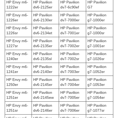
HP Envy m6-
HP Pavilion
HP Pavilion
HP Pavilion
1222er
dv6-2125er
dv7-6c90ef
G7
HP Envy m6-
HP Pavilion
HP Pavilion
HP Pavilion
1226er
dv6-2130er
dv7-7000er
g7-1000er
HP Envy m6-
HP Pavilion
HP Pavilion
HP Pavilion
1226sr
dv6-2134et
dv7-7001er
g7-1000sr
HP Envy m6-
HP Pavilion
HP Pavilion
HP Pavilion
1227sr
dv6-2135er
dv7-7002er
g7-1001er
HP Envy m6-
HP Pavilion
HP Pavilion
HP Pavilion
1240er
dv6-2135sl
dv7-7002sr
g7-1026sr
HP Envy m6-
HP Pavilion
HP Pavilion
HP Pavilion
1241er
dv6-2140er
dv7-7003er
g7-1052er
HP Envy m6-
HP Pavilion
HP Pavilion
HP Pavilion
1250er
dv6-2145er
dv7-7004er
g7-1053er
HP Envy m6-
HP Pavilion
HP Pavilion
HP Pavilion
1251er
dv6-2145ew
dv7-7005er
g7-1054er
HP Envy m6-
HP Pavilion
HP Pavilion
HP Pavilion
1251sr
dv6-2146er
dv7-7006er
g7-1077sr