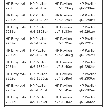
HP Envy dv6-
HP Pavilion
HP Pavilion
HP Pavilion
7200
dv6-1319er
dv7-3126eg
g6-2286er
HP Envy dv6-
HP Pavilion
HP Pavilion
HP Pavilion
7250er
dv6-1320er
dv7-3129er
g6-2290er
HP Envy dv6-
HP Pavilion
HP Pavilion
HP Pavilion
7251er
dv6-1323er
dv7-3133er
g6-2291er
HP Envy dv6-
HP Pavilion
HP Pavilion
HP Pavilion
7252er
dv6-1325er
dv7-3135er
g6-2291sr
HP Envy dv6-
HP Pavilion
HP Pavilion
HP Pavilion
7260er
dv6-1325sf
dv7-3140eg
g6-2292er
HP Envy dv6-
HP Pavilion
HP Pavilion
HP Pavilion
7261er
dv6-1330er
dv7-3140er
g6-2292sr
HP Envy dv6-
HP Pavilion
HP Pavilion
HP Pavilion
7262er
dv6-1330sp
dv7-3145ef
g6-2300er
HP Envy dv6-
HP Pavilion
HP Pavilion
HP Pavilion
7263er
dv6-1340sf
dv7-3145er
g6-2305er
HP Envy dv6-
HP Pavilion
HP Pavilion
HP Pavilion
7264er
dv6-1340sl
dv7-3145sr
g6-2305sr