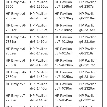
HP Envy dv6-
HP Pavilion
HP Pavilion
HP Pavilion
7300
dv6-1360ep
dv7-3165ef
g6-2307sr
HP Envy dv6-
HP Pavilion
HP Pavilion
HP Pavilion
7350er
dv6-1365et
dv7-3170eg
g6-2310er
HP Envy dv6-
HP Pavilion
HP Pavilion
HP Pavilion
7351er
dv6-1380et
dv7-3180sg
g6-2315er
HP Envy dv6-
HP Pavilion
HP Pavilion
HP Pavilion
7351sr
dv6-1410er
dv7-4012eg
g6-2316er
HP Envy dv6-
HP Pavilion
HP Pavilion
HP Pavilion
7352er
dv6-1420ep
dv7-4015sl
g6-2316sr
HP Envy dv6-
HP Pavilion
HP Pavilion
HP Pavilion
7352sr
dv6-1438er
dv7-4020ew
g6-2317sr
HP Envy dv6-
HP Pavilion
HP Pavilion
HP Pavilion
7380er
dv6-1439er
dv7-4025ew
g6-2318sr
HP Envy dv7
HP Pavilion
HP Pavilion
HP Pavilion
dv6-1440er
dv7-4030er
g6-2320er
HP Envy dv7-
HP Pavilion
HP Pavilion
HP Pavilion
7250er
dv6-1445er
dv7-4045er
g6-2321er