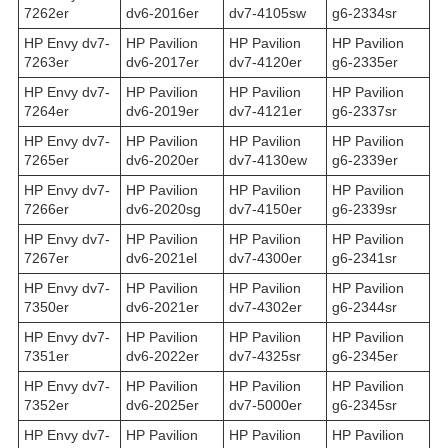
7262er
dv6-2016er
dv7-4105sw
g6-2334sr
HP Envy dv7-
HP Pavilion
HP Pavilion
HP Pavilion
7263er
dv6-2017er
dv7-4120er
g6-2335er
HP Envy dv7-
HP Pavilion
HP Pavilion
HP Pavilion
7264er
dv6-2019er
dv7-4121er
g6-2337sr
HP Envy dv7-
HP Pavilion
HP Pavilion
HP Pavilion
7265er
dv6-2020er
dv7-4130ew
g6-2339er
HP Envy dv7-
HP Pavilion
HP Pavilion
HP Pavilion
7266er
dv6-2020sg
dv7-4150er
g6-2339sr
HP Envy dv7-
HP Pavilion
HP Pavilion
HP Pavilion
7267er
dv6-2021el
dv7-4300er
g6-2341sr
HP Envy dv7-
HP Pavilion
HP Pavilion
HP Pavilion
7350er
dv6-2021er
dv7-4302er
g6-2344sr
HP Envy dv7-
HP Pavilion
HP Pavilion
HP Pavilion
7351er
dv6-2022er
dv7-4325sr
g6-2345er
HP Envy dv7-
HP Pavilion
HP Pavilion
HP Pavilion
7352er
dv6-2025er
dv7-5000er
g6-2345sr
HP Envy dv7-
HP Pavilion
HP Pavilion
HP Pavilion