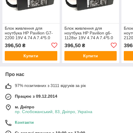
Блок живлення для
Блок живлення для
Блок
ноутбука HP Pavilion G7-
ноутбука HP Pavilion g6-
ноут
2200 19V 4.74 A 7.4*5.0
1128sr 19V 4.74 A 7.4*5.0
2120
90W
90W
90W
396,50
396,50
396
₴
₴
Купити
Купити
Про нас
97% позитивних з 3111 відгуків за рік
Працює з 09.12.2014
м. Дніпро
пр. Слобожанський, 83, Дніпро, Україна
Контакти
Сьогодні працює з 10:00 до 17:00