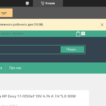
Кошик
лижчого робочого дня (10.08).
 Дніпро, Україна
Пошук...
та
Про нас
HP Envy 17-1050ef 19V 4.74 A 7.4*5.0 90W