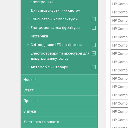
электроники
HP Comp
Динаміки акустичних систем
HP Comp
Комп'ютерні комплектуючі
HP Comp
Елетромонтажна фурнітура
HP Comp
Ліхтарики
HP Comp
Світлодіодне LED освітлення
HP Comp
Електротовари та аксесуари для
HP Comp
дому, магазину, офісу
HP Comp
Автомобільні товари
HP Comp
HP Comp
Новини
HP Comp
Статті
HP Comp
Про нас
HP Comp
Відгуки
HP Comp
HP Comp
Доставка та оплата