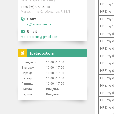
Офіс інтернет-магазину
HP Envy 
+380 (95) 072-90-45
HP Envy 
Магазин - пр. Слобожанский, 83/3
HP Envy 
https://radiostore.ua
HP Envy 
HP Envy 
radiostoreua@gmail.com
HP Envy 
HP Envy 
Графік роботи
HP Envy 
Понеділок
10:00
17:00
HP Envy 
Вівторок
10:00
17:00
HP Envy 
Середа
10:00
17:00
HP Envy 
Четвер
10:00
17:00
Пʼятниця
10:00
17:00
HP Envy 
Субота
Вихідний
HP Envy 
Неділя
Вихідний
HP Envy 
HP Envy 