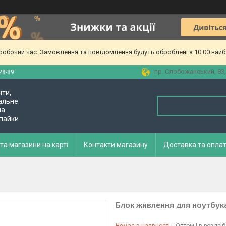
еробочий час. Замовлення та повідомлення будуть оброблені з 10:00 найб
пр. Слобожанський, 83,
28-89
нти,
альне
ла
 пайки
та магазини на карті
Контакти магазину
Доставка та опла
Блок живлення для ноутбука 