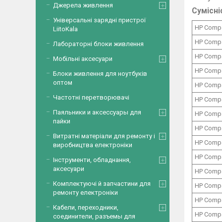
Джерела живлення
Сумісні
Універсальні зарядні пристрої
HP Comp
LiitoKala
HP Comp
Лабораторні блоки живлення
HP Comp
Мобільні аксесуари
HP Comp
Блоки живлення для ноутбуків
оптом
HP Comp
Частотні перетворювачі
HP Comp
Паяльники и аксессуары для
HP Comp
пайки
HP Comp
Витратні матеріали для ремонту і
HP Comp
виробництва електроніки
HP Comp
Інструменти, обладнання,
аксесуари
HP Comp
Комплектуючі й запчастини для
HP Comp
ремонту електроніки
HP Comp
Кабели, переходники,
HP Comp
соединители, разъемы для