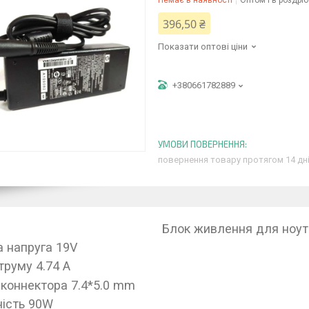
Немає в наявності
Оптом і в роздріб
396,50 ₴
Показати оптові ціни
+380661782889
повернення товару протягом 14 дн
Блок живлення для ноут
а напруга 19V
труму 4.74 A
 коннектора 7.4*5.0 mm
ість 90W