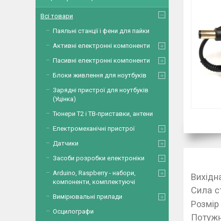
Всі товари
Паяльні станції і фени для пайки
Активні електронні компоненти
Пасивні електронні компоненти
Блоки живлення для ноутбуків
Зарядні пристрої для ноутбуків
(Уцінка)
Тюнери Т2 і ТВ-приставки, антени
Електромеханічні пристрої
Датчики
Засоби розробки електроніки
Arduino, Raspberry - набори,
Вихідн
компоненти, комплектуючі
Сила с
Вимірювальні прилади
Розмір
Осцилографи
Потужн