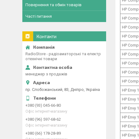
HP Comp
Повернення та обмін товарів
HP Comp
Часті питання
HP Comp
HP Comp
Контакти
HP Comp
HP Comp
RadioStore - радіоаматорські та електр
HP Comp
отехнічні товари
HP Comp
HP Comp
менеджер з продажів
HP Comp
пр. Слобожанський, 83, Дніпро, Україна
HP Envy 
HP Envy 
+380 (93) 045-66-80
HP Envy 
Офіс інтернет-магазину
HP Envy 
+380 (96) 597-68-62
Офіс інтернет-магазину
HP Envy 
+380 (66) 178-28-89
HP Envy 