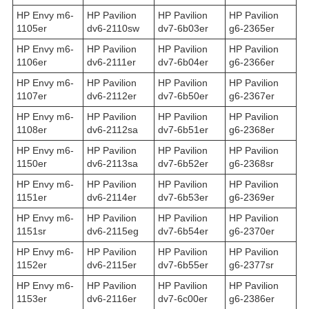
HP Envy m6-
HP Pavilion
HP Pavilion
HP Pavilion
1105er
dv6-2110sw
dv7-6b03er
g6-2365er
HP Envy m6-
HP Pavilion
HP Pavilion
HP Pavilion
1106er
dv6-2111er
dv7-6b04er
g6-2366er
HP Envy m6-
HP Pavilion
HP Pavilion
HP Pavilion
1107er
dv6-2112er
dv7-6b50er
g6-2367er
HP Envy m6-
HP Pavilion
HP Pavilion
HP Pavilion
1108er
dv6-2112sa
dv7-6b51er
g6-2368er
HP Envy m6-
HP Pavilion
HP Pavilion
HP Pavilion
1150er
dv6-2113sa
dv7-6b52er
g6-2368sr
HP Envy m6-
HP Pavilion
HP Pavilion
HP Pavilion
1151er
dv6-2114er
dv7-6b53er
g6-2369er
HP Envy m6-
HP Pavilion
HP Pavilion
HP Pavilion
1151sr
dv6-2115eg
dv7-6b54er
g6-2370er
HP Envy m6-
HP Pavilion
HP Pavilion
HP Pavilion
1152er
dv6-2115er
dv7-6b55er
g6-2377sr
HP Envy m6-
HP Pavilion
HP Pavilion
HP Pavilion
1153er
dv6-2116er
dv7-6c00er
g6-2386er