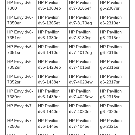
HP Envy dv6-
HP Pavilion
HP Pavilion
HP Pavilion
7300
dv6-1360ep
dv7-3165ef
g6-2307sr
HP Envy dv6-
HP Pavilion
HP Pavilion
HP Pavilion
7350er
dv6-1365et
dv7-3170eg
g6-2310er
HP Envy dv6-
HP Pavilion
HP Pavilion
HP Pavilion
7351er
dv6-1380et
dv7-3180sg
g6-2315er
HP Envy dv6-
HP Pavilion
HP Pavilion
HP Pavilion
7351sr
dv6-1410er
dv7-4012eg
g6-2316er
HP Envy dv6-
HP Pavilion
HP Pavilion
HP Pavilion
7352er
dv6-1420ep
dv7-4015sl
g6-2316sr
HP Envy dv6-
HP Pavilion
HP Pavilion
HP Pavilion
7352sr
dv6-1438er
dv7-4020ew
g6-2317sr
HP Envy dv6-
HP Pavilion
HP Pavilion
HP Pavilion
7380er
dv6-1439er
dv7-4025ew
g6-2318sr
HP Envy dv7
HP Pavilion
HP Pavilion
HP Pavilion
dv6-1440er
dv7-4030er
g6-2320er
HP Envy dv7-
HP Pavilion
HP Pavilion
HP Pavilion
7250er
dv6-1445er
dv7-4045er
g6-2321er