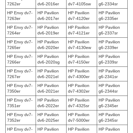
7262er
dv6-2016er
dv7-4105sw
g6-2334sr
HP Envy dv7-
HP Pavilion
HP Pavilion
HP Pavilion
7263er
dv6-2017er
dv7-4120er
g6-2335er
HP Envy dv7-
HP Pavilion
HP Pavilion
HP Pavilion
7264er
dv6-2019er
dv7-4121er
g6-2337sr
HP Envy dv7-
HP Pavilion
HP Pavilion
HP Pavilion
7265er
dv6-2020er
dv7-4130ew
g6-2339er
HP Envy dv7-
HP Pavilion
HP Pavilion
HP Pavilion
7266er
dv6-2020sg
dv7-4150er
g6-2339sr
HP Envy dv7-
HP Pavilion
HP Pavilion
HP Pavilion
7267er
dv6-2021el
dv7-4300er
g6-2341sr
HP Envy dv7-
HP Pavilion
HP Pavilion
HP Pavilion
7350er
dv6-2021er
dv7-4302er
g6-2344sr
HP Envy dv7-
HP Pavilion
HP Pavilion
HP Pavilion
7351er
dv6-2022er
dv7-4325sr
g6-2345er
HP Envy dv7-
HP Pavilion
HP Pavilion
HP Pavilion
7352er
dv6-2025er
dv7-5000er
g6-2345sr
HP Envy dv7-
HP Pavilion
HP Pavilion
HP Pavilion