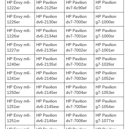
HP Envy m6-
HP Pavilion
HP Pavilion
HP Pavilion
1222er
dv6-2125er
dv7-6c90ef
G7
HP Envy m6-
HP Pavilion
HP Pavilion
HP Pavilion
1226er
dv6-2130er
dv7-7000er
g7-1000er
HP Envy m6-
HP Pavilion
HP Pavilion
HP Pavilion
1226sr
dv6-2134et
dv7-7001er
g7-1000sr
HP Envy m6-
HP Pavilion
HP Pavilion
HP Pavilion
1227sr
dv6-2135er
dv7-7002er
g7-1001er
HP Envy m6-
HP Pavilion
HP Pavilion
HP Pavilion
1240er
dv6-2135sl
dv7-7002sr
g7-1026sr
HP Envy m6-
HP Pavilion
HP Pavilion
HP Pavilion
1241er
dv6-2140er
dv7-7003er
g7-1052er
HP Envy m6-
HP Pavilion
HP Pavilion
HP Pavilion
1250er
dv6-2145er
dv7-7004er
g7-1053er
HP Envy m6-
HP Pavilion
HP Pavilion
HP Pavilion
1251er
dv6-2145ew
dv7-7005er
g7-1054er
HP Envy m6-
HP Pavilion
HP Pavilion
HP Pavilion
1251sr
dv6-2146er
dv7-7006er
g7-1077sr