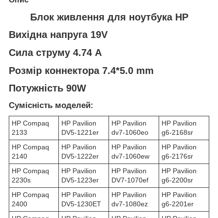
Блок живлення для ноутбука HP
Вихідна напруга 19V
Сила струму 4.74 A
Розмір коннектора 7.4*5.0 mm
Потужність 90W
Сумісність моделей:
HP Compaq
HP Pavilion
HP Pavilion
HP Pavilion
2133
DV5-1221er
dv7-1060eo
g6-2168sr
HP Compaq
HP Pavilion
HP Pavilion
HP Pavilion
2140
DV5-1222er
dv7-1060ew
g6-2176sr
HP Compaq
HP Pavilion
HP Pavilion
HP Pavilion
2230s
DV5-1223er
DV7-1070ef
g6-2200sr
HP Compaq
HP Pavilion
HP Pavilion
HP Pavilion
2400
DV5-1230ET
dv7-1080ez
g6-2201er