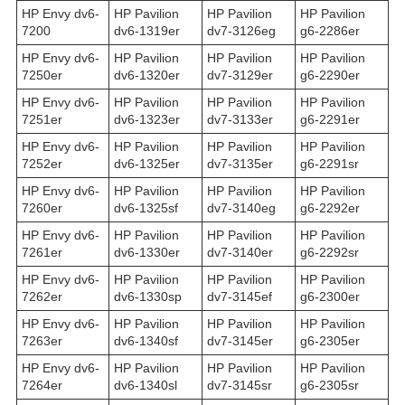
HP Envy dv6-
HP Pavilion
HP Pavilion
HP Pavilion
7200
dv6-1319er
dv7-3126eg
g6-2286er
HP Envy dv6-
HP Pavilion
HP Pavilion
HP Pavilion
7250er
dv6-1320er
dv7-3129er
g6-2290er
HP Envy dv6-
HP Pavilion
HP Pavilion
HP Pavilion
7251er
dv6-1323er
dv7-3133er
g6-2291er
HP Envy dv6-
HP Pavilion
HP Pavilion
HP Pavilion
7252er
dv6-1325er
dv7-3135er
g6-2291sr
HP Envy dv6-
HP Pavilion
HP Pavilion
HP Pavilion
7260er
dv6-1325sf
dv7-3140eg
g6-2292er
HP Envy dv6-
HP Pavilion
HP Pavilion
HP Pavilion
7261er
dv6-1330er
dv7-3140er
g6-2292sr
HP Envy dv6-
HP Pavilion
HP Pavilion
HP Pavilion
7262er
dv6-1330sp
dv7-3145ef
g6-2300er
HP Envy dv6-
HP Pavilion
HP Pavilion
HP Pavilion
7263er
dv6-1340sf
dv7-3145er
g6-2305er
HP Envy dv6-
HP Pavilion
HP Pavilion
HP Pavilion
7264er
dv6-1340sl
dv7-3145sr
g6-2305sr