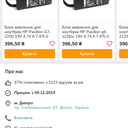
Блок живлення для
Блок живлення для
Блок
ноутбука HP Pavilion G7-
ноутбука HP Pavilion g6-
ноут
2200 19V 4.74 A 7.4*5.0
1128sr 19V 4.74 A 7.4*5.0
2120
90W
90W
90W
396,50
396,50
396
₴
₴
Купити
Купити
Про нас
97% позитивних з 3123 відгуків за рік
Працює з 09.12.2014
м. Дніпро
пр. Слобожанський, 83, Дніпро, Україна
Контакти
Сьогодні вихідний