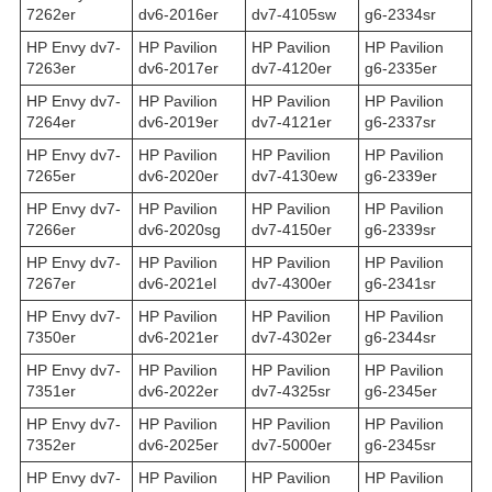
7262er
dv6-2016er
dv7-4105sw
g6-2334sr
HP Envy dv7-
HP Pavilion
HP Pavilion
HP Pavilion
7263er
dv6-2017er
dv7-4120er
g6-2335er
HP Envy dv7-
HP Pavilion
HP Pavilion
HP Pavilion
7264er
dv6-2019er
dv7-4121er
g6-2337sr
HP Envy dv7-
HP Pavilion
HP Pavilion
HP Pavilion
7265er
dv6-2020er
dv7-4130ew
g6-2339er
HP Envy dv7-
HP Pavilion
HP Pavilion
HP Pavilion
7266er
dv6-2020sg
dv7-4150er
g6-2339sr
HP Envy dv7-
HP Pavilion
HP Pavilion
HP Pavilion
7267er
dv6-2021el
dv7-4300er
g6-2341sr
HP Envy dv7-
HP Pavilion
HP Pavilion
HP Pavilion
7350er
dv6-2021er
dv7-4302er
g6-2344sr
HP Envy dv7-
HP Pavilion
HP Pavilion
HP Pavilion
7351er
dv6-2022er
dv7-4325sr
g6-2345er
HP Envy dv7-
HP Pavilion
HP Pavilion
HP Pavilion
7352er
dv6-2025er
dv7-5000er
g6-2345sr
HP Envy dv7-
HP Pavilion
HP Pavilion
HP Pavilion