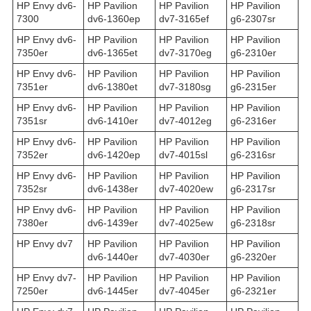
HP Envy dv6-
HP Pavilion
HP Pavilion
HP Pavilion
7300
dv6-1360ep
dv7-3165ef
g6-2307sr
HP Envy dv6-
HP Pavilion
HP Pavilion
HP Pavilion
7350er
dv6-1365et
dv7-3170eg
g6-2310er
HP Envy dv6-
HP Pavilion
HP Pavilion
HP Pavilion
7351er
dv6-1380et
dv7-3180sg
g6-2315er
HP Envy dv6-
HP Pavilion
HP Pavilion
HP Pavilion
7351sr
dv6-1410er
dv7-4012eg
g6-2316er
HP Envy dv6-
HP Pavilion
HP Pavilion
HP Pavilion
7352er
dv6-1420ep
dv7-4015sl
g6-2316sr
HP Envy dv6-
HP Pavilion
HP Pavilion
HP Pavilion
7352sr
dv6-1438er
dv7-4020ew
g6-2317sr
HP Envy dv6-
HP Pavilion
HP Pavilion
HP Pavilion
7380er
dv6-1439er
dv7-4025ew
g6-2318sr
HP Envy dv7
HP Pavilion
HP Pavilion
HP Pavilion
dv6-1440er
dv7-4030er
g6-2320er
HP Envy dv7-
HP Pavilion
HP Pavilion
HP Pavilion
7250er
dv6-1445er
dv7-4045er
g6-2321er