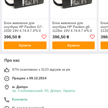
Блок живлення для
Блок живлення для
Блок
ноутбука HP Pavilion G7-
ноутбука HP Pavilion g6-
ноут
2200 19V 4.74 A 7.4*5.0
1128sr 19V 4.74 A 7.4*5.0
2120
90W
90W
90W
396,50
396,50
396
₴
₴
Купити
Купити
Про нас
97% позитивних з 3123 відгуків за рік
Працює з 09.12.2014
м. Дніпро
пр. Слобожанський, 83, Дніпро, Україна
Контакти
Сьогодні вихідний