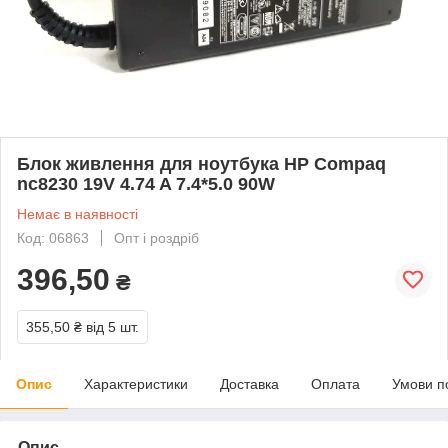
Блок живлення для ноутбука HP Compaq
nc8230 19V 4.74 A 7.4*5.0 90W
Немає в наявності
Код: 06863
Опт і роздріб
396,50
₴
355,50 ₴
від 5 шт.
Опис
Характеристики
Доставка
Оплата
Умови п
Опис