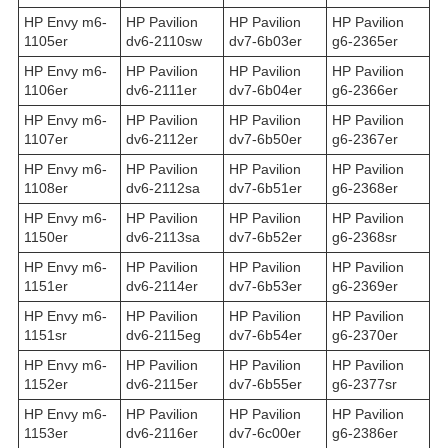
HP Envy m6-
HP Pavilion
HP Pavilion
HP Pavilion
1105er
dv6-2110sw
dv7-6b03er
g6-2365er
HP Envy m6-
HP Pavilion
HP Pavilion
HP Pavilion
1106er
dv6-2111er
dv7-6b04er
g6-2366er
HP Envy m6-
HP Pavilion
HP Pavilion
HP Pavilion
1107er
dv6-2112er
dv7-6b50er
g6-2367er
HP Envy m6-
HP Pavilion
HP Pavilion
HP Pavilion
1108er
dv6-2112sa
dv7-6b51er
g6-2368er
HP Envy m6-
HP Pavilion
HP Pavilion
HP Pavilion
1150er
dv6-2113sa
dv7-6b52er
g6-2368sr
HP Envy m6-
HP Pavilion
HP Pavilion
HP Pavilion
1151er
dv6-2114er
dv7-6b53er
g6-2369er
HP Envy m6-
HP Pavilion
HP Pavilion
HP Pavilion
1151sr
dv6-2115eg
dv7-6b54er
g6-2370er
HP Envy m6-
HP Pavilion
HP Pavilion
HP Pavilion
1152er
dv6-2115er
dv7-6b55er
g6-2377sr
HP Envy m6-
HP Pavilion
HP Pavilion
HP Pavilion
1153er
dv6-2116er
dv7-6c00er
g6-2386er