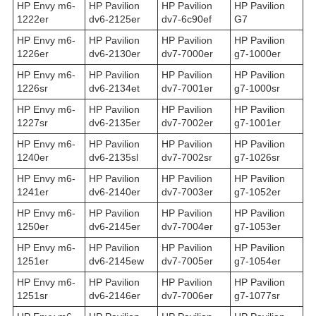
HP Envy m6-
HP Pavilion
HP Pavilion
HP Pavilion
1222er
dv6-2125er
dv7-6c90ef
G7
HP Envy m6-
HP Pavilion
HP Pavilion
HP Pavilion
1226er
dv6-2130er
dv7-7000er
g7-1000er
HP Envy m6-
HP Pavilion
HP Pavilion
HP Pavilion
1226sr
dv6-2134et
dv7-7001er
g7-1000sr
HP Envy m6-
HP Pavilion
HP Pavilion
HP Pavilion
1227sr
dv6-2135er
dv7-7002er
g7-1001er
HP Envy m6-
HP Pavilion
HP Pavilion
HP Pavilion
1240er
dv6-2135sl
dv7-7002sr
g7-1026sr
HP Envy m6-
HP Pavilion
HP Pavilion
HP Pavilion
1241er
dv6-2140er
dv7-7003er
g7-1052er
HP Envy m6-
HP Pavilion
HP Pavilion
HP Pavilion
1250er
dv6-2145er
dv7-7004er
g7-1053er
HP Envy m6-
HP Pavilion
HP Pavilion
HP Pavilion
1251er
dv6-2145ew
dv7-7005er
g7-1054er
HP Envy m6-
HP Pavilion
HP Pavilion
HP Pavilion
1251sr
dv6-2146er
dv7-7006er
g7-1077sr