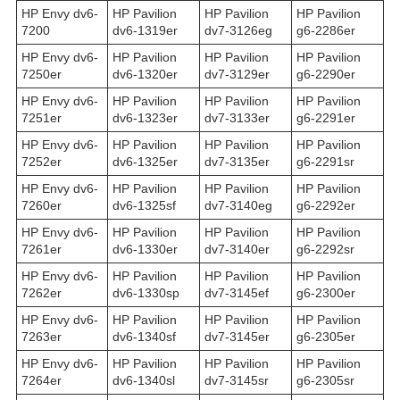
HP Envy dv6-
HP Pavilion
HP Pavilion
HP Pavilion
7200
dv6-1319er
dv7-3126eg
g6-2286er
HP Envy dv6-
HP Pavilion
HP Pavilion
HP Pavilion
7250er
dv6-1320er
dv7-3129er
g6-2290er
HP Envy dv6-
HP Pavilion
HP Pavilion
HP Pavilion
7251er
dv6-1323er
dv7-3133er
g6-2291er
HP Envy dv6-
HP Pavilion
HP Pavilion
HP Pavilion
7252er
dv6-1325er
dv7-3135er
g6-2291sr
HP Envy dv6-
HP Pavilion
HP Pavilion
HP Pavilion
7260er
dv6-1325sf
dv7-3140eg
g6-2292er
HP Envy dv6-
HP Pavilion
HP Pavilion
HP Pavilion
7261er
dv6-1330er
dv7-3140er
g6-2292sr
HP Envy dv6-
HP Pavilion
HP Pavilion
HP Pavilion
7262er
dv6-1330sp
dv7-3145ef
g6-2300er
HP Envy dv6-
HP Pavilion
HP Pavilion
HP Pavilion
7263er
dv6-1340sf
dv7-3145er
g6-2305er
HP Envy dv6-
HP Pavilion
HP Pavilion
HP Pavilion
7264er
dv6-1340sl
dv7-3145sr
g6-2305sr