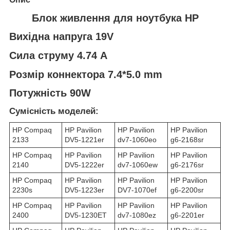
Блок живлення для ноутбука HP
Вихідна напруга 19V
Сила струму 4.74 A
Розмір коннектора 7.4*5.0 mm
Потужність 90W
Сумісність моделей:
HP Compaq
HP Pavilion
HP Pavilion
HP Pavilion
2133
DV5-1221er
dv7-1060eo
g6-2168sr
HP Compaq
HP Pavilion
HP Pavilion
HP Pavilion
2140
DV5-1222er
dv7-1060ew
g6-2176sr
HP Compaq
HP Pavilion
HP Pavilion
HP Pavilion
2230s
DV5-1223er
DV7-1070ef
g6-2200sr
HP Compaq
HP Pavilion
HP Pavilion
HP Pavilion
2400
DV5-1230ET
dv7-1080ez
g6-2201er