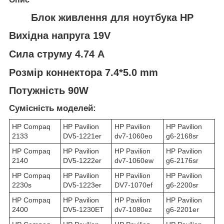
Блок живлення для ноутбука HP
Вихідна напруга 19V
Сила струму 4.74 A
Розмір коннектора 7.4*5.0 mm
Потужність 90W
Сумісність моделей:
HP Compaq
HP Pavilion
HP Pavilion
HP Pavilion
2133
DV5-1221er
dv7-1060eo
g6-2168sr
HP Compaq
HP Pavilion
HP Pavilion
HP Pavilion
2140
DV5-1222er
dv7-1060ew
g6-2176sr
HP Compaq
HP Pavilion
HP Pavilion
HP Pavilion
2230s
DV5-1223er
DV7-1070ef
g6-2200sr
HP Compaq
HP Pavilion
HP Pavilion
HP Pavilion
2400
DV5-1230ET
dv7-1080ez
g6-2201er