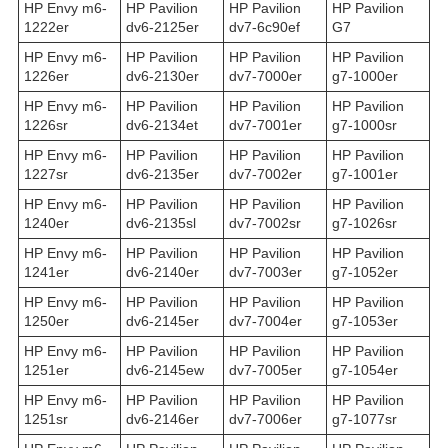
HP Envy m6-
HP Pavilion
HP Pavilion
HP Pavilion
1222er
dv6-2125er
dv7-6c90ef
G7
HP Envy m6-
HP Pavilion
HP Pavilion
HP Pavilion
1226er
dv6-2130er
dv7-7000er
g7-1000er
HP Envy m6-
HP Pavilion
HP Pavilion
HP Pavilion
1226sr
dv6-2134et
dv7-7001er
g7-1000sr
HP Envy m6-
HP Pavilion
HP Pavilion
HP Pavilion
1227sr
dv6-2135er
dv7-7002er
g7-1001er
HP Envy m6-
HP Pavilion
HP Pavilion
HP Pavilion
1240er
dv6-2135sl
dv7-7002sr
g7-1026sr
HP Envy m6-
HP Pavilion
HP Pavilion
HP Pavilion
1241er
dv6-2140er
dv7-7003er
g7-1052er
HP Envy m6-
HP Pavilion
HP Pavilion
HP Pavilion
1250er
dv6-2145er
dv7-7004er
g7-1053er
HP Envy m6-
HP Pavilion
HP Pavilion
HP Pavilion
1251er
dv6-2145ew
dv7-7005er
g7-1054er
HP Envy m6-
HP Pavilion
HP Pavilion
HP Pavilion
1251sr
dv6-2146er
dv7-7006er
g7-1077sr