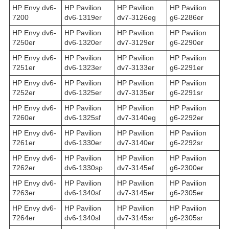
HP Envy dv6-
HP Pavilion
HP Pavilion
HP Pavilion
7200
dv6-1319er
dv7-3126eg
g6-2286er
HP Envy dv6-
HP Pavilion
HP Pavilion
HP Pavilion
7250er
dv6-1320er
dv7-3129er
g6-2290er
HP Envy dv6-
HP Pavilion
HP Pavilion
HP Pavilion
7251er
dv6-1323er
dv7-3133er
g6-2291er
HP Envy dv6-
HP Pavilion
HP Pavilion
HP Pavilion
7252er
dv6-1325er
dv7-3135er
g6-2291sr
HP Envy dv6-
HP Pavilion
HP Pavilion
HP Pavilion
7260er
dv6-1325sf
dv7-3140eg
g6-2292er
HP Envy dv6-
HP Pavilion
HP Pavilion
HP Pavilion
7261er
dv6-1330er
dv7-3140er
g6-2292sr
HP Envy dv6-
HP Pavilion
HP Pavilion
HP Pavilion
7262er
dv6-1330sp
dv7-3145ef
g6-2300er
HP Envy dv6-
HP Pavilion
HP Pavilion
HP Pavilion
7263er
dv6-1340sf
dv7-3145er
g6-2305er
HP Envy dv6-
HP Pavilion
HP Pavilion
HP Pavilion
7264er
dv6-1340sl
dv7-3145sr
g6-2305sr