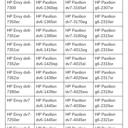
HP Envy dv6-
HP Pavilion
HP Pavilion
HP Pavilion
7300
dv6-1360ep
dv7-3165ef
g6-2307sr
HP Envy dv6-
HP Pavilion
HP Pavilion
HP Pavilion
7350er
dv6-1365et
dv7-3170eg
g6-2310er
HP Envy dv6-
HP Pavilion
HP Pavilion
HP Pavilion
7351er
dv6-1380et
dv7-3180sg
g6-2315er
HP Envy dv6-
HP Pavilion
HP Pavilion
HP Pavilion
7351sr
dv6-1410er
dv7-4012eg
g6-2316er
HP Envy dv6-
HP Pavilion
HP Pavilion
HP Pavilion
7352er
dv6-1420ep
dv7-4015sl
g6-2316sr
HP Envy dv6-
HP Pavilion
HP Pavilion
HP Pavilion
7352sr
dv6-1438er
dv7-4020ew
g6-2317sr
HP Envy dv6-
HP Pavilion
HP Pavilion
HP Pavilion
7380er
dv6-1439er
dv7-4025ew
g6-2318sr
HP Envy dv7
HP Pavilion
HP Pavilion
HP Pavilion
dv6-1440er
dv7-4030er
g6-2320er
HP Envy dv7-
HP Pavilion
HP Pavilion
HP Pavilion
7250er
dv6-1445er
dv7-4045er
g6-2321er