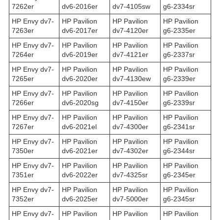
7262er
dv6-2016er
dv7-4105sw
g6-2334sr
HP Envy dv7-
HP Pavilion
HP Pavilion
HP Pavilion
7263er
dv6-2017er
dv7-4120er
g6-2335er
HP Envy dv7-
HP Pavilion
HP Pavilion
HP Pavilion
7264er
dv6-2019er
dv7-4121er
g6-2337sr
HP Envy dv7-
HP Pavilion
HP Pavilion
HP Pavilion
7265er
dv6-2020er
dv7-4130ew
g6-2339er
HP Envy dv7-
HP Pavilion
HP Pavilion
HP Pavilion
7266er
dv6-2020sg
dv7-4150er
g6-2339sr
HP Envy dv7-
HP Pavilion
HP Pavilion
HP Pavilion
7267er
dv6-2021el
dv7-4300er
g6-2341sr
HP Envy dv7-
HP Pavilion
HP Pavilion
HP Pavilion
7350er
dv6-2021er
dv7-4302er
g6-2344sr
HP Envy dv7-
HP Pavilion
HP Pavilion
HP Pavilion
7351er
dv6-2022er
dv7-4325sr
g6-2345er
HP Envy dv7-
HP Pavilion
HP Pavilion
HP Pavilion
7352er
dv6-2025er
dv7-5000er
g6-2345sr
HP Envy dv7-
HP Pavilion
HP Pavilion
HP Pavilion