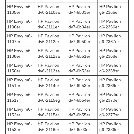
HP Envy m6-
HP Pavilion
HP Pavilion
HP Pavilion
1105er
dv6-2110sw
dv7-6b03er
g6-2365er
HP Envy m6-
HP Pavilion
HP Pavilion
HP Pavilion
1106er
dv6-2111er
dv7-6b04er
g6-2366er
HP Envy m6-
HP Pavilion
HP Pavilion
HP Pavilion
1107er
dv6-2112er
dv7-6b50er
g6-2367er
HP Envy m6-
HP Pavilion
HP Pavilion
HP Pavilion
1108er
dv6-2112sa
dv7-6b51er
g6-2368er
HP Envy m6-
HP Pavilion
HP Pavilion
HP Pavilion
1150er
dv6-2113sa
dv7-6b52er
g6-2368sr
HP Envy m6-
HP Pavilion
HP Pavilion
HP Pavilion
1151er
dv6-2114er
dv7-6b53er
g6-2369er
HP Envy m6-
HP Pavilion
HP Pavilion
HP Pavilion
1151sr
dv6-2115eg
dv7-6b54er
g6-2370er
HP Envy m6-
HP Pavilion
HP Pavilion
HP Pavilion
1152er
dv6-2115er
dv7-6b55er
g6-2377sr
HP Envy m6-
HP Pavilion
HP Pavilion
HP Pavilion
1153er
dv6-2116er
dv7-6c00er
g6-2386er