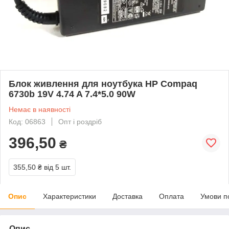
Блок живлення для ноутбука HP Compaq
6730b 19V 4.74 A 7.4*5.0 90W
Немає в наявності
Код: 06863
Опт і роздріб
396,50
₴
355,50 ₴
від 5 шт.
Опис
Характеристики
Доставка
Оплата
Умови п
Опис