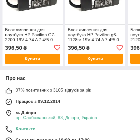
Блок живлення для
Блок живлення для
Блок
ноутбука HP Pavilion G7-
ноутбука HP Pavilion g6-
ноут
2200 19V 4.74 A 7.4*5.0
1128sr 19V 4.74 A 7.4*5.0
2120
90W
90W
90W
396,50
396,50
396
₴
₴
Купити
Купити
Про нас
97% позитивних з 3105 відгуків за рік
Працює з 09.12.2014
м. Дніпро
пр. Слобожанський, 83, Дніпро, Україна
Контакти
Сьогодні працює з 10:00 до 17:00