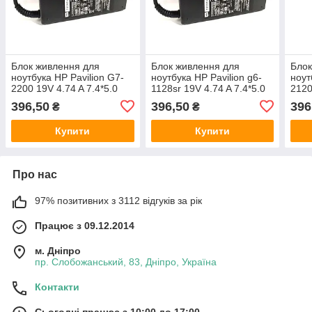
Блок живлення для
Блок живлення для
Блок
ноутбука HP Pavilion G7-
ноутбука HP Pavilion g6-
ноут
2200 19V 4.74 A 7.4*5.0
1128sr 19V 4.74 A 7.4*5.0
2120
90W
90W
90W
396,50
396,50
396
₴
₴
Купити
Купити
Про нас
97% позитивних з 3112 відгуків за рік
Працює з 09.12.2014
м. Дніпро
пр. Слобожанський, 83, Дніпро, Україна
Контакти
Сьогодні працює з 10:00 до 17:00