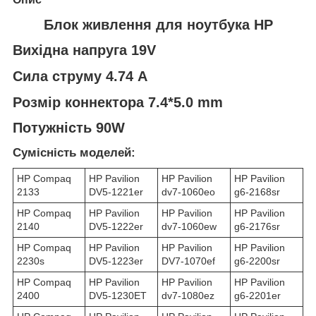
Блок живлення для ноутбука HP
Вихідна напруга 19V
Сила струму 4.74 A
Розмір коннектора 7.4*5.0 mm
Потужність 90W
Сумісність моделей:
HP Compaq
HP Pavilion
HP Pavilion
HP Pavilion
2133
DV5-1221er
dv7-1060eo
g6-2168sr
HP Compaq
HP Pavilion
HP Pavilion
HP Pavilion
2140
DV5-1222er
dv7-1060ew
g6-2176sr
HP Compaq
HP Pavilion
HP Pavilion
HP Pavilion
2230s
DV5-1223er
DV7-1070ef
g6-2200sr
HP Compaq
HP Pavilion
HP Pavilion
HP Pavilion
2400
DV5-1230ET
dv7-1080ez
g6-2201er