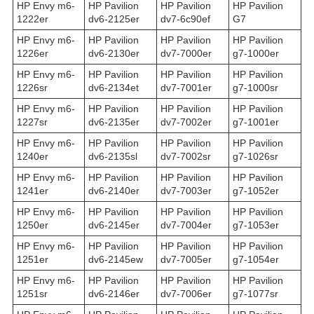
HP Envy m6-
HP Pavilion
HP Pavilion
HP Pavilion
1222er
dv6-2125er
dv7-6c90ef
G7
HP Envy m6-
HP Pavilion
HP Pavilion
HP Pavilion
1226er
dv6-2130er
dv7-7000er
g7-1000er
HP Envy m6-
HP Pavilion
HP Pavilion
HP Pavilion
1226sr
dv6-2134et
dv7-7001er
g7-1000sr
HP Envy m6-
HP Pavilion
HP Pavilion
HP Pavilion
1227sr
dv6-2135er
dv7-7002er
g7-1001er
HP Envy m6-
HP Pavilion
HP Pavilion
HP Pavilion
1240er
dv6-2135sl
dv7-7002sr
g7-1026sr
HP Envy m6-
HP Pavilion
HP Pavilion
HP Pavilion
1241er
dv6-2140er
dv7-7003er
g7-1052er
HP Envy m6-
HP Pavilion
HP Pavilion
HP Pavilion
1250er
dv6-2145er
dv7-7004er
g7-1053er
HP Envy m6-
HP Pavilion
HP Pavilion
HP Pavilion
1251er
dv6-2145ew
dv7-7005er
g7-1054er
HP Envy m6-
HP Pavilion
HP Pavilion
HP Pavilion
1251sr
dv6-2146er
dv7-7006er
g7-1077sr