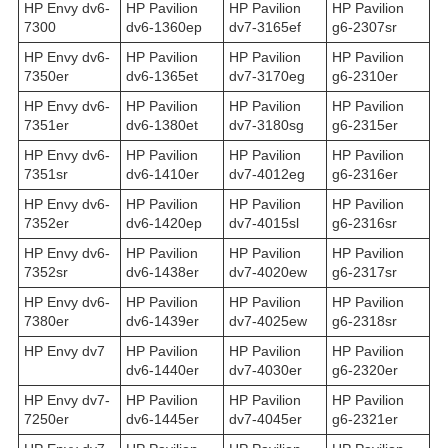
HP Envy dv6-
HP Pavilion
HP Pavilion
HP Pavilion
7300
dv6-1360ep
dv7-3165ef
g6-2307sr
HP Envy dv6-
HP Pavilion
HP Pavilion
HP Pavilion
7350er
dv6-1365et
dv7-3170eg
g6-2310er
HP Envy dv6-
HP Pavilion
HP Pavilion
HP Pavilion
7351er
dv6-1380et
dv7-3180sg
g6-2315er
HP Envy dv6-
HP Pavilion
HP Pavilion
HP Pavilion
7351sr
dv6-1410er
dv7-4012eg
g6-2316er
HP Envy dv6-
HP Pavilion
HP Pavilion
HP Pavilion
7352er
dv6-1420ep
dv7-4015sl
g6-2316sr
HP Envy dv6-
HP Pavilion
HP Pavilion
HP Pavilion
7352sr
dv6-1438er
dv7-4020ew
g6-2317sr
HP Envy dv6-
HP Pavilion
HP Pavilion
HP Pavilion
7380er
dv6-1439er
dv7-4025ew
g6-2318sr
HP Envy dv7
HP Pavilion
HP Pavilion
HP Pavilion
dv6-1440er
dv7-4030er
g6-2320er
HP Envy dv7-
HP Pavilion
HP Pavilion
HP Pavilion
7250er
dv6-1445er
dv7-4045er
g6-2321er