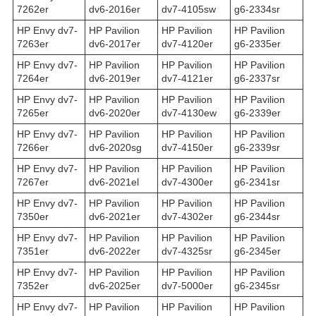
7262er
dv6-2016er
dv7-4105sw
g6-2334sr
HP Envy dv7-
HP Pavilion
HP Pavilion
HP Pavilion
7263er
dv6-2017er
dv7-4120er
g6-2335er
HP Envy dv7-
HP Pavilion
HP Pavilion
HP Pavilion
7264er
dv6-2019er
dv7-4121er
g6-2337sr
HP Envy dv7-
HP Pavilion
HP Pavilion
HP Pavilion
7265er
dv6-2020er
dv7-4130ew
g6-2339er
HP Envy dv7-
HP Pavilion
HP Pavilion
HP Pavilion
7266er
dv6-2020sg
dv7-4150er
g6-2339sr
HP Envy dv7-
HP Pavilion
HP Pavilion
HP Pavilion
7267er
dv6-2021el
dv7-4300er
g6-2341sr
HP Envy dv7-
HP Pavilion
HP Pavilion
HP Pavilion
7350er
dv6-2021er
dv7-4302er
g6-2344sr
HP Envy dv7-
HP Pavilion
HP Pavilion
HP Pavilion
7351er
dv6-2022er
dv7-4325sr
g6-2345er
HP Envy dv7-
HP Pavilion
HP Pavilion
HP Pavilion
7352er
dv6-2025er
dv7-5000er
g6-2345sr
HP Envy dv7-
HP Pavilion
HP Pavilion
HP Pavilion