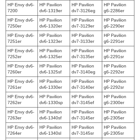
HP Envy dv6-
HP Pavilion
HP Pavilion
HP Pavilion
7200
dv6-1319er
dv7-3126eg
g6-2286er
HP Envy dv6-
HP Pavilion
HP Pavilion
HP Pavilion
7250er
dv6-1320er
dv7-3129er
g6-2290er
HP Envy dv6-
HP Pavilion
HP Pavilion
HP Pavilion
7251er
dv6-1323er
dv7-3133er
g6-2291er
HP Envy dv6-
HP Pavilion
HP Pavilion
HP Pavilion
7252er
dv6-1325er
dv7-3135er
g6-2291sr
HP Envy dv6-
HP Pavilion
HP Pavilion
HP Pavilion
7260er
dv6-1325sf
dv7-3140eg
g6-2292er
HP Envy dv6-
HP Pavilion
HP Pavilion
HP Pavilion
7261er
dv6-1330er
dv7-3140er
g6-2292sr
HP Envy dv6-
HP Pavilion
HP Pavilion
HP Pavilion
7262er
dv6-1330sp
dv7-3145ef
g6-2300er
HP Envy dv6-
HP Pavilion
HP Pavilion
HP Pavilion
7263er
dv6-1340sf
dv7-3145er
g6-2305er
HP Envy dv6-
HP Pavilion
HP Pavilion
HP Pavilion
7264er
dv6-1340sl
dv7-3145sr
g6-2305sr