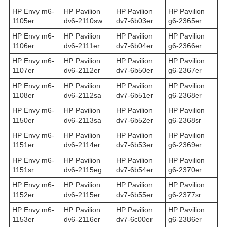
HP Envy m6-
HP Pavilion
HP Pavilion
HP Pavilion
1105er
dv6-2110sw
dv7-6b03er
g6-2365er
HP Envy m6-
HP Pavilion
HP Pavilion
HP Pavilion
1106er
dv6-2111er
dv7-6b04er
g6-2366er
HP Envy m6-
HP Pavilion
HP Pavilion
HP Pavilion
1107er
dv6-2112er
dv7-6b50er
g6-2367er
HP Envy m6-
HP Pavilion
HP Pavilion
HP Pavilion
1108er
dv6-2112sa
dv7-6b51er
g6-2368er
HP Envy m6-
HP Pavilion
HP Pavilion
HP Pavilion
1150er
dv6-2113sa
dv7-6b52er
g6-2368sr
HP Envy m6-
HP Pavilion
HP Pavilion
HP Pavilion
1151er
dv6-2114er
dv7-6b53er
g6-2369er
HP Envy m6-
HP Pavilion
HP Pavilion
HP Pavilion
1151sr
dv6-2115eg
dv7-6b54er
g6-2370er
HP Envy m6-
HP Pavilion
HP Pavilion
HP Pavilion
1152er
dv6-2115er
dv7-6b55er
g6-2377sr
HP Envy m6-
HP Pavilion
HP Pavilion
HP Pavilion
1153er
dv6-2116er
dv7-6c00er
g6-2386er