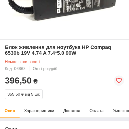
Блок живлення для ноутбука HP Compaq
6530b 19V 4.74 A 7.4*5.0 90W
Немає в наявності
Код: 06863
Опт і роздріб
396,50
₴
355,50 ₴
від 5 шт.
Опис
Характеристики
Доставка
Оплата
Умови п
Опис