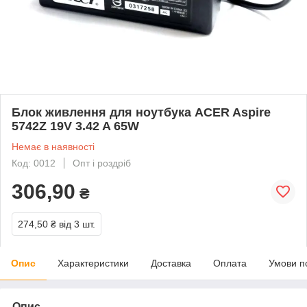
Блок живлення для ноутбука ACER Aspire
5742Z 19V 3.42 A 65W
Немає в наявності
Код: 0012
Опт і роздріб
306,90
₴
274,50 ₴
від 3 шт.
Опис
Характеристики
Доставка
Оплата
Умови п
Опис