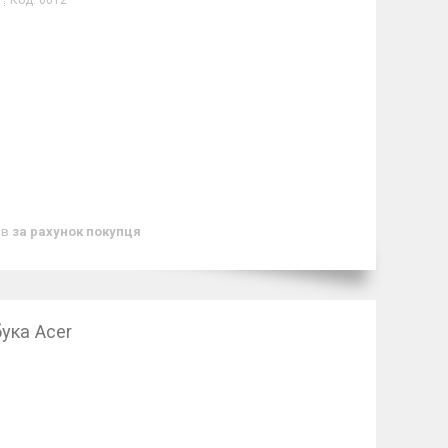
Код:
0012
ів
за рахунок покупця
ука Acer