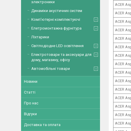
электроники
ACER Asp
Динаміки акустичних систем
ACER Asp
Комп'ютерні комплектуючі
ACER Asp
Елетромонтажна фурнітура
ACER Asp
Ліхтарики
ACER Asp
Світлодіодне LED освітлення
ACER Asp
Електротовари та аксесуари для
ACER Asp
дому, магазину, офісу
ACER Asp
Автомобільні товари
ACER Asp
ACER Asp
Новини
ACER Asp
Статті
ACER Asp
Про нас
ACER Asp
Відгуки
ACER Asp
ACER Asp
Доставка та оплата