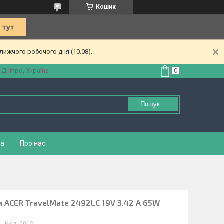
Кошик
лижчого робочого дня (10.08).
 Дніпро, Україна
Пошук...
та
Про нас
 ACER TravelMate 2492LС 19V 3.42 A 65W