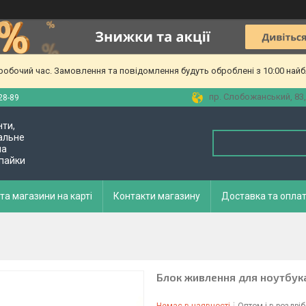
еробочий час. Замовлення та повідомлення будуть оброблені з 10:00 найб
пр. Слобожанський, 83,
28-89
нти,
альне
ла
 пайки
та магазини на карті
Контакти магазину
Доставка та опла
Блок живлення для ноутбука