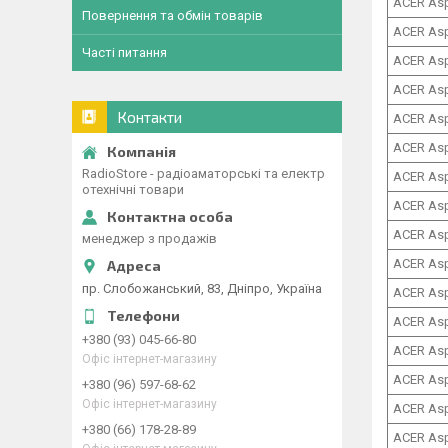
ACER Asp
Повернення та обмін товарів
ACER Asp
Часті питання
ACER Asp
ACER Asp
Контакти
ACER Asp
ACER Asp
RadioStore - радіоаматорські та електр
ACER Asp
отехнічні товари
ACER Asp
ACER Asp
менеджер з продажів
ACER Asp
пр. Слобожанський, 83, Дніпро, Україна
ACER Asp
ACER Asp
+380 (93) 045-66-80
ACER Asp
Офіс інтернет-магазину
ACER Asp
+380 (96) 597-68-62
Офіс інтернет-магазину
ACER Asp
+380 (66) 178-28-89
ACER Asp