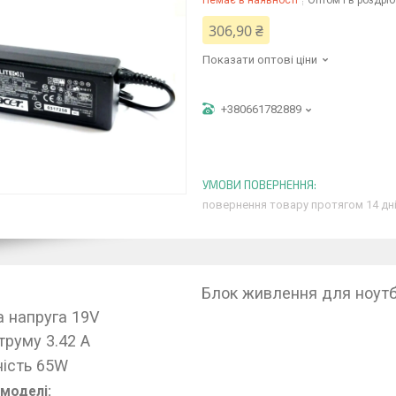
Немає в наявності
Оптом і в роздріб
306,90 ₴
Показати оптові ціни
+380661782889
повернення товару протягом 14 дн
Блок живлення для ноутб
а напруга 19V
труму 3.42 A
ість 65W
 моделі: