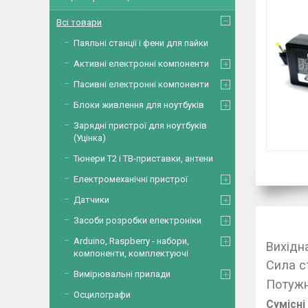
Всі товари
Паяльні станції і фени для пайки
Активні електронні компоненти
Пасивні електронні компоненти
Блоки живлення для ноутбуків
Зарядні пристрої для ноутбуків
(Уцінка)
Тюнери Т2 і ТВ-приставки, антени
Електромеханічні пристрої
Датчики
Засоби розробки електроніки
Arduino, Raspberry - набори,
Вихідн
компоненти, комплектуючі
Сила с
Вимірювальні прилади
Потужн
Осцилографи
Сумісні