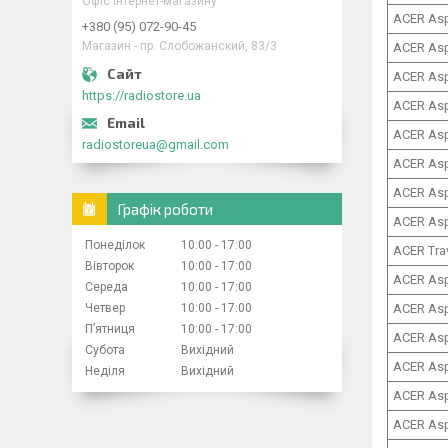
Офіс інтернет-магазину
ACER Asp
+380 (95) 072-90-45
Магазин - пр. Слобожанский, 83/3
ACER As
ACER Asp
https://radiostore.ua
ACER Asp
ACER Asp
radiostoreua@gmail.com
ACER Asp
ACER Asp
Графік роботи
ACER Asp
Понеділок
10:00
17:00
ACER Tra
Вівторок
10:00
17:00
ACER Asp
Середа
10:00
17:00
Четвер
10:00
17:00
ACER Asp
Пʼятниця
10:00
17:00
ACER Asp
Субота
Вихідний
ACER Asp
Неділя
Вихідний
ACER Asp
ACER Asp