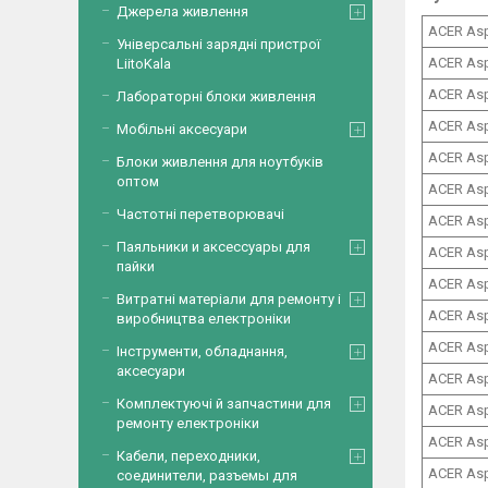
Джерела живлення
ACER Asp
Універсальні зарядні пристрої
ACER Asp
LiitoKala
ACER Asp
Лабораторні блоки живлення
ACER Asp
Мобільні аксесуари
ACER Asp
Блоки живлення для ноутбуків
оптом
ACER Asp
Частотні перетворювачі
ACER Asp
Паяльники и аксессуары для
ACER Asp
пайки
ACER Asp
Витратні матеріали для ремонту і
ACER Asp
виробництва електроніки
ACER Asp
Інструменти, обладнання,
аксесуари
ACER Asp
Комплектуючі й запчастини для
ACER Asp
ремонту електроніки
ACER Asp
Кабели, переходники,
ACER Asp
соединители, разъемы для