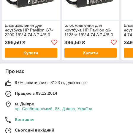
Блок живлення для
Блок живлення для
Блок
ноутбука HP Pavilion G7-
ноутбука HP Pavilion g6-
ноут
2200 19V 4.74 A 7.4*5.0
1128sr 19V 4.74 A 7.4*5.0
4.74
90W
90W
396,50
396,50
349
₴
₴
Купити
Купити
Про нас
97% позитивних з 3123 відгуків за рік
Працює з 09.12.2014
м. Дніпро
пр. Слобожанський, 83, Дніпро, Україна
Контакти
Сьогодні вихідний