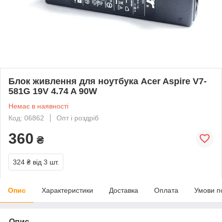
Блок живлення для ноутбука Acer Aspire V7-
581G 19V 4.74 A 90W
Немає в наявності
Код: 06862
Опт і роздріб
360
₴
324 ₴
від 3 шт.
Опис
Характеристики
Доставка
Оплата
Умови п
Опис