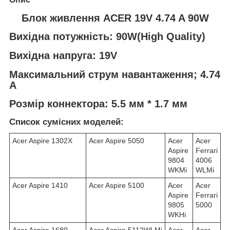
Блок живлення ACER 19V 4.74 A 90W
Вихідна потужність: 90W(High Quality)
Вихідна напруга: 19V
Максимальний струм навантаження; 4.74
A
Розмір коннектора: 5.5 мм * 1.7 мм
Список сумісних моделей:
Acer Aspire 1302X
Acer Aspire 5050
Acer
Acer
Aspire
Ferrari
9804
4006
WKMi
WLMi
Acer Aspire 1410
Acer Aspire 5100
Acer
Acer
Aspire
Ferrari
9805
5000
WKHi
Acer Aspire 1680
Acer Aspire 5112WLMi
Acer
Acer