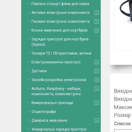
Паяльні станції і фени для пайки
Активні електронні компоненти
Пасивні електронні компоненти
Блоки живлення для ноутбуків
Зарядні пристрої для ноутбуків
(Уцінка)
Тюнери Т2 і ТВ-приставки, антени
Електромеханічні пристрої
Датчики
Засоби розробки електроніки
Arduino, Raspberry - набори,
Вихідна
компоненти, комплектуючі
Вихідн
Вимірювальні прилади
Максим
Осцилографи
Розмір 
Джерела живлення
Список 
Універсальні зарядні пристрої