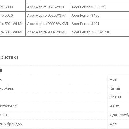
ire 5000
Acer Aspire 9525WSHi
Acer Ferrari 3000LMI
ire 5020
Acer Aspire 9525WSMi
Acer Ferrari 3400
ire 5021WLMi
Acer Aspire 9802AWKMi
Acer Ferrari 3401
ire 5022WLMi
Acer Aspire 9802WKMI
Acer Ferrari 4005WLMi
еристики
І
к
Acer
виробник
Китай
Новий
потужність
90 Вт
ення
Для ноутб
ть з брендом
Acer