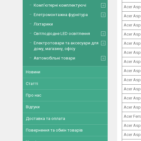
Комп'ютерні комплектуючі
Acer Asp
Елетромонтажна фурнітура
Acer Asp
Ліхтарики
Acer Asp
Світлодіодне LED освітлення
Acer Asp
Електротовари та аксесуари для
Acer Asp
дому, магазину, офісу
Acer Asp
Автомобільні товари
Acer Asp
Acer Asp
Новини
Acer Asp
Статті
Acer Asp
Про нас
Acer Asp
Відгуки
Acer Asp
Acer Fer
Доставка та оплата
Acer Asp
Повернення та обмін товарів
Acer Asp