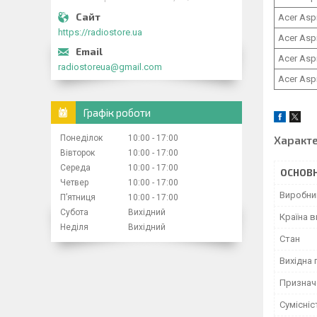
Acer Asp
https://radiostore.ua
Acer Asp
Acer Asp
radiostoreua@gmail.com
Acer Asp
Графік роботи
Понеділок
10:00
17:00
Характ
Вівторок
10:00
17:00
Середа
10:00
17:00
ОСНОВН
Четвер
10:00
17:00
Виробни
Пʼятниця
10:00
17:00
Субота
Вихідний
Країна 
Неділя
Вихідний
Стан
Вихідна 
Признач
Сумісніс