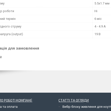
єму
5.5x1.7 мм
ор роботи
Ні
ний термін
6 міс
ідного струму
4 - 4.9 А
напруга (output)
19 В
ація для замовлення
 ₴
О РОБОТІ КОМПАНІЇ
СТАТТІ ТА ОГЛЯДИ
а та оплата
Вибір блоку живлення для ноут