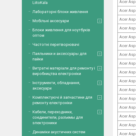
Acer Asp
LiitoKala
Acer Asp
Лабораторні блоки живлення
Acer Asp
Мобільні аксесуари
Acer Asp
Блоки живлення для ноутбуків
оптом
Acer Asp
Частотні перетворювачі
Acer Asp
Паяльники и аксессуары для
Acer Asp
пайки
Acer Asp
Витратні матеріали для ремонту і
Acer Asp
виробництва електроніки
Acer Asp
Інструменти, обладнання,
аксесуари
Acer Aspi
Комплектуючі й запчастини для
Acer Asp
ремонту електроніки
Acer Asp
Кабели, переходники,
Acer Asp
соединители, разъемы для
электроники
Acer Asp
Динаміки акустичних систем
Acer Asp