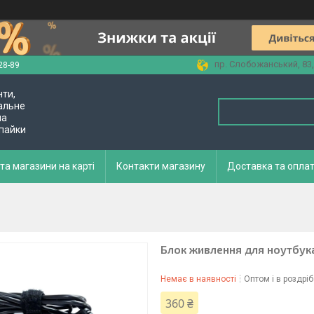
пр. Слобожанський, 83,
28-89
нти,
альне
ла
 пайки
та магазини на карті
Контакти магазину
Доставка та опла
Блок живлення для ноутбука
Немає в наявності
Оптом і в роздріб
360 ₴