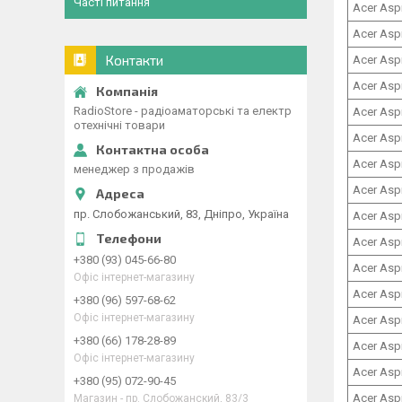
Часті питання
Acer Asp
Acer Asp
Контакти
Acer Asp
Acer Asp
RadioStore - радіоаматорські та електр
Acer Asp
отехнічні товари
Acer Asp
Acer Asp
менеджер з продажів
Acer Asp
пр. Слобожанський, 83, Дніпро, Україна
Acer Asp
Acer Asp
+380 (93) 045-66-80
Acer Asp
Офіс інтернет-магазину
Acer Asp
+380 (96) 597-68-62
Офіс інтернет-магазину
Acer Asp
+380 (66) 178-28-89
Acer Asp
Офіс інтернет-магазину
Acer Asp
+380 (95) 072-90-45
Acer Asp
Магазин - пр. Слобожанский, 83/3