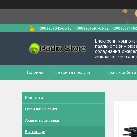
+380 (93) 045-66-80
+380 (96) 597-68-62
+380 (66) 178-
Електронні компоне
паяльне та вимірюв
обладнання, джере
живлення, хімія для
Головна
Товари та послуги
Графік роботи 
Контакти
Новинки на сайті
Акційні пропозиції
Всі товари