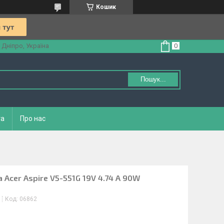
Кошик
 Дніпро, Україна
Пошук...
та
Про нас
 Acer Aspire V5-551G 19V 4.74 A 90W
Код:
06862