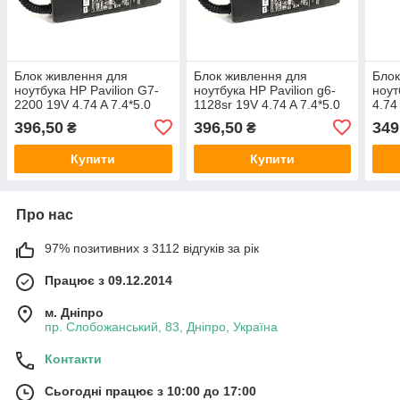
Блок живлення для
Блок живлення для
Блок
ноутбука HP Pavilion G7-
ноутбука HP Pavilion g6-
ноут
2200 19V 4.74 A 7.4*5.0
1128sr 19V 4.74 A 7.4*5.0
4.74
90W
90W
396,50
396,50
349
₴
₴
Купити
Купити
Про нас
97% позитивних з 3112 відгуків за рік
Працює з 09.12.2014
м. Дніпро
пр. Слобожанський, 83, Дніпро, Україна
Контакти
Сьогодні працює з 10:00 до 17:00