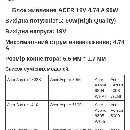
Блок живлення ACER 19V 4.74 A 90W
Вихідна потужність: 90W(High Quality)
Вихідна напруга: 19V
Максимальний струм навантаження; 4.74
A
Розмір коннектора: 5.5 мм * 1.7 мм
Список сумісних моделей:
Acer Aspire 1302X
Acer Aspire 5050
Acer
Acer
Aspire
Ferrari
9804
4006
WKMi
WLMi
Acer Aspire 1410
Acer Aspire 5100
Acer
Acer
Aspire
Ferrari
9805
5000
WKHi
Acer Aspire 1680
Acer Aspire 5112WLMi
Acer
Acer