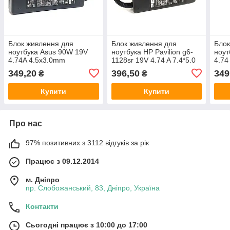
Блок живлення для
Блок живлення для
Блок
ноутбука Asus 90W 19V
ноутбука HP Pavilion g6-
ноут
4.74A 4.5x3.0mm
1128sr 19V 4.74 A 7.4*5.0
4.74
90W
349,20
396,50
349
₴
₴
Купити
Купити
Про нас
97% позитивних з 3112 відгуків за рік
Працює з 09.12.2014
м. Дніпро
пр. Слобожанський, 83, Дніпро, Україна
Контакти
Сьогодні працює з 10:00 до 17:00