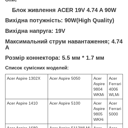
Блок живлення ACER 19V 4.74 A 90W
Вихідна потужність: 90W(High Quality)
Вихідна напруга: 19V
Максимальний струм навантаження; 4.74
A
Розмір коннектора: 5.5 мм * 1.7 мм
Список сумісних моделей:
Acer Aspire 1302X
Acer Aspire 5050
Acer
Acer
Aspire
Ferrari
9804
4006
WKMi
WLMi
Acer Aspire 1410
Acer Aspire 5100
Acer
Acer
Aspire
Ferrari
9805
5000
WKHi
Acer Aspire 1680
Acer Aspire 5112WLMi
Acer
Acer