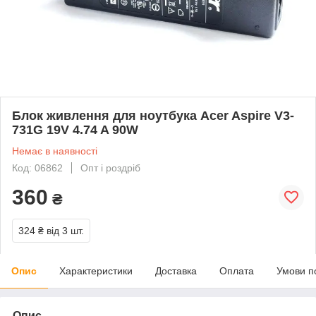
Блок живлення для ноутбука Acer Aspire V3-
731G 19V 4.74 A 90W
Немає в наявності
Код: 06862
Опт і роздріб
360
₴
324 ₴
від 3 шт.
Опис
Характеристики
Доставка
Оплата
Умови п
Опис