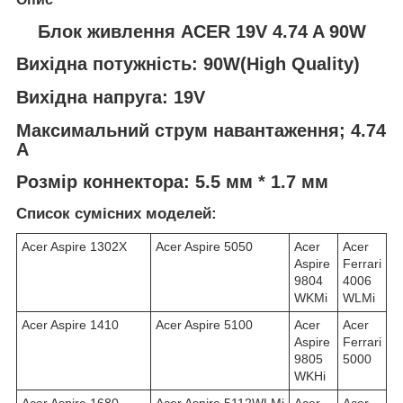
Блок живлення ACER 19V 4.74 A 90W
Вихідна потужність: 90W(High Quality)
Вихідна напруга: 19V
Максимальний струм навантаження; 4.74
A
Розмір коннектора: 5.5 мм * 1.7 мм
Список сумісних моделей:
Acer Aspire 1302X
Acer Aspire 5050
Acer
Acer
Aspire
Ferrari
9804
4006
WKMi
WLMi
Acer Aspire 1410
Acer Aspire 5100
Acer
Acer
Aspire
Ferrari
9805
5000
WKHi
Acer Aspire 1680
Acer Aspire 5112WLMi
Acer
Acer