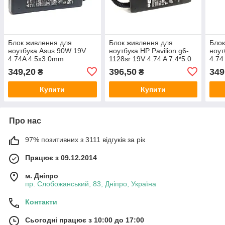
Блок живлення для
Блок живлення для
Блок
ноутбука Asus 90W 19V
ноутбука HP Pavilion g6-
ноут
4.74A 4.5x3.0mm
1128sr 19V 4.74 A 7.4*5.0
4.74
90W
349,20
396,50
349
₴
₴
Купити
Купити
Про нас
97% позитивних з 3111 відгуків за рік
Працює з 09.12.2014
м. Дніпро
пр. Слобожанський, 83, Дніпро, Україна
Контакти
Сьогодні працює з 10:00 до 17:00