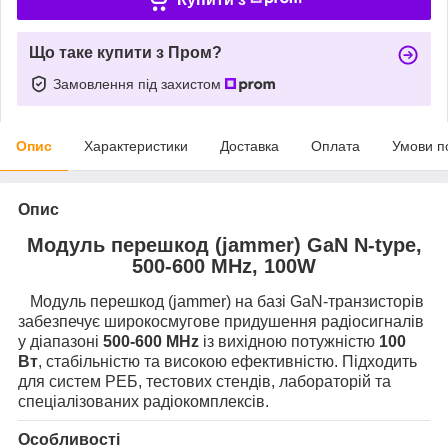
Що таке купити з Пром?
Замовлення під захистом
Опис
Характеристики
Доставка
Оплата
Умови п
Опис
Модуль перешкод (jammer) GaN N-type,
500-600 MHz, 100W
Модуль перешкод (jammer) на базі GaN-транзисторів
забезпечує широкосмугове придушення радіосигналів
у діапазоні
500-600 MHz
із вихідною потужністю
100
Вт
, стабільністю та високою ефективністю. Підходить
для систем РЕБ, тестових стендів, лабораторій та
спеціалізованих радіокомплексів.
Особливості