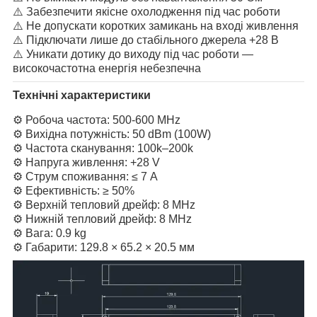
⚠️ Забезпечити якісне охолодження під час роботи
⚠️ Не допускати коротких замикань на вході живлення
⚠️ Підключати лише до стабільного джерела +28 В
⚠️ Уникати дотику до виходу під час роботи —
високочастотна енергія небезпечна
Технічні характеристики
⚙️ Робоча частота: 500-600 MHz
⚙️ Вихідна потужність: 50 dBm (100W)
⚙️ Частота сканування: 100k–200k
⚙️ Напруга живлення: +28 V
⚙️ Струм споживання: ≤ 7 A
⚙️ Ефективність: ≥ 50%
⚙️ Верхній тепловий дрейф: 8 MHz
⚙️ Нижній тепловий дрейф: 8 MHz
⚙️ Вага: 0.9 kg
⚙️ Габарити: 129.8 × 65.2 × 20.5 мм