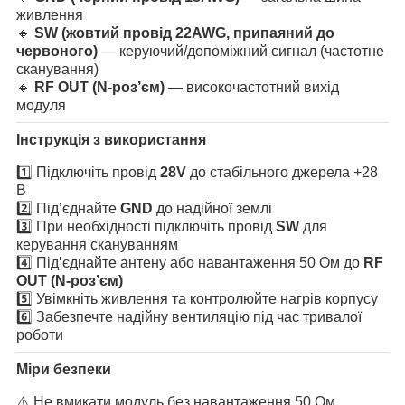
живлення
🔸
SW (жовтий провід 22
AWG
, припаяний до
червоного)
— керуючий/допоміжний сигнал (частотне
сканування)
🔸
RF OUT (N-роз’єм)
— високочастотний вихід
модуля
Інструкція з використання
1️⃣ Підключіть провід
28V
до стабільного джерела +28
В
2️⃣ Під’єднайте
GND
до надійної землі
3️⃣ При необхідності підключіть провід
SW
для
керування скануванням
4️⃣ Під’єднайте антену або навантаження 50 Ом до
RF
OUT (N-роз’єм)
5️⃣ Увімкніть живлення та контролюйте нагрів корпусу
6️⃣ Забезпечте надійну вентиляцію під час тривалої
роботи
Міри безпеки
⚠️ Не вмикати модуль без навантаження 50 Ом