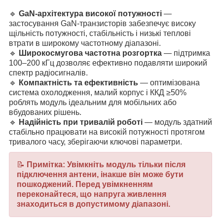
🔹
GaN-архітектура високої потужності
—
застосування GaN-транзисторів забезпечує високу
щільність потужності, стабільність і низькі теплові
втрати в широкому частотному діапазоні.
🔹
Широкосмугова частотна розгортка
— підтримка
100–200 кГц дозволяє ефективно подавляти широкий
спектр радіосигналів.
🔹
Компактність та ефективність
— оптимізована
система охолодження, малий корпус і ККД ≥50%
роблять модуль ідеальним для мобільних або
вбудованих рішень.
🔹
Надійність при тривалій роботі
— модуль здатний
стабільно працювати на високій потужності протягом
тривалого часу, зберігаючи ключові параметри.
📝
Примітка: Увімкніть модуль тільки після
підключення антени, інакше він може бути
пошкоджений. Перед увімкненням
переконайтеся, що напруга живлення
знаходиться в допустимому діапазоні.