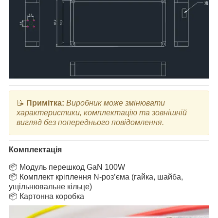
📝
Примітка:
Виробник може змінювати
характеристики, комплектацію та зовнішній
вигляд без попереднього повідомлення.
Комплектація
📦 Модуль перешкод GaN 100W
📦 Комплект кріплення N-роз’єма (гайка, шайба,
ущільнювальне кільце)
📦 Картонна коробка