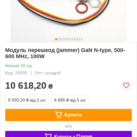
Модуль перешкод (jammer) GaN N-type, 500-
600 MHz, 100W
Більше 10 од.
Код: 24935
Опт і роздріб
10 618,20
₴
9 930,20 ₴
від 2 шт.
8 685 ₴
від 5 шт.
Купити
або
Купити з