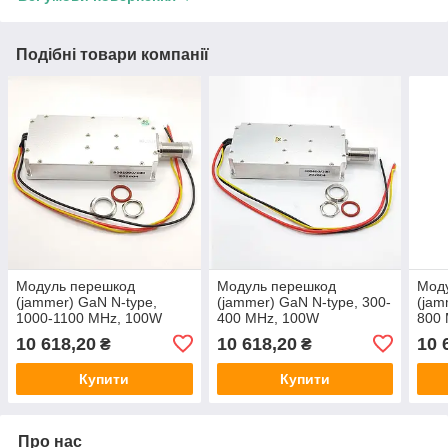
Подібні товари компанії
Модуль перешкод
Модуль перешкод
Мод
(jammer) GaN N-type,
(jammer) GaN N-type, 300-
(jam
1000-1100 MHz, 100W
400 MHz, 100W
800
10 618,20
10 618,20
10 
₴
₴
Купити
Купити
Про нас