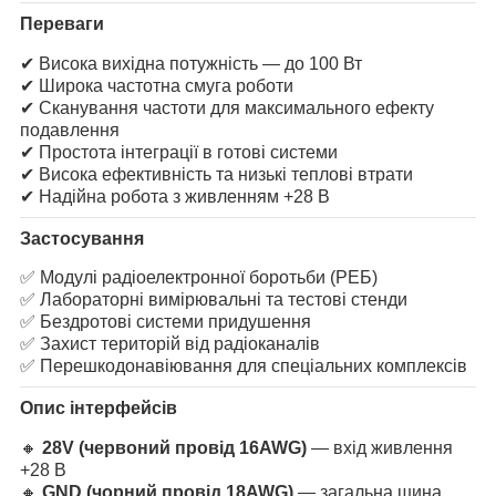
Переваги
✔ Висока вихідна потужність — до 100 Вт
✔ Широка частотна смуга роботи
✔ Сканування частоти для максимального ефекту
подавлення
✔ Простота інтеграції в готові системи
✔ Висока ефективність та низькі теплові втрати
✔ Надійна робота з живленням +28 В
Застосування
✅ Модулі радіоелектронної боротьби (РЕБ)
✅ Лабораторні вимірювальні та тестові стенди
✅ Бездротові системи придушення
✅ Захист територій від радіоканалів
✅ Перешкодонавіювання для спеціальних комплексів
Опис інтерфейсів
🔸
28V (червоний провід 16AWG)
— вхід живлення
+28 В
🔸
GND (чорний провід
18AWG
)
— загальна шина