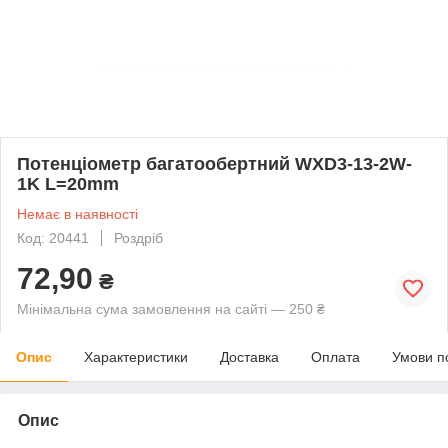
Потенціометр багатообертний WXD3-13-2W-
1K L=20mm
Немає в наявності
Код: 20441
Роздріб
72,90
₴
Мінімальна сума замовлення на сайті — 250 ₴
Опис
Характеристики
Доставка
Оплата
Умови п
Опис