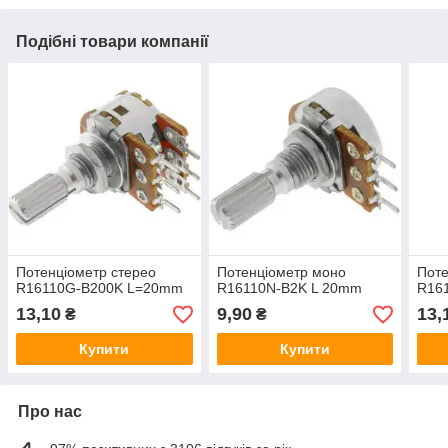
Подібні товари компанії
Потенціометр стерео
Потенціометр моно
Поте
R16110G-B200K L=20mm
R16110N-B2K L 20mm
R16
13,10
9,90
13,
₴
₴
Купити
Купити
Про нас