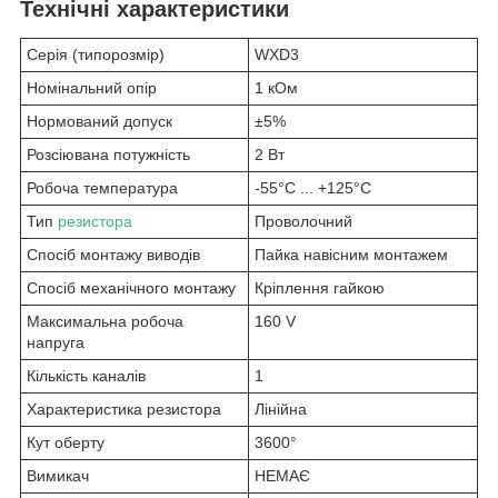
Технічні характеристики
Серія (типорозмір)
WXD3
Номінальний опір
1 кОм
Нормований допуск
±5%
Розсіювана потужність
2 Вт
Робоча температура
-55°C ... +125°C
Тип
резистора
Проволочний
Спосіб монтажу виводів
Пайка навісним монтажем
Спосіб механічного монтажу
Кріплення гайкою
Максимальна робоча
160 V
напруга
Кількість каналів
1
Характеристика резистора
Лінійна
Кут оберту
3600°
Вимикач
НЕМАЄ