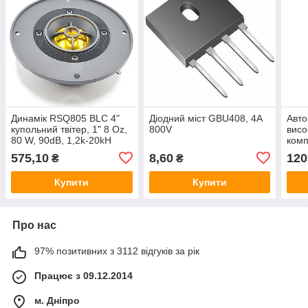
Динамік RSQ805 BLC 4"
Діодний міст GBU408, 4A
Авто
купольний твітер, 1" 8 Oz,
800V
висо
80 W, 90dB, 1,2k-20kH
комп
WS4
575,10
8,60
120
₴
₴
Купити
Купити
Про нас
97% позитивних з 3112 відгуків за рік
Працює з 09.12.2014
м. Дніпро