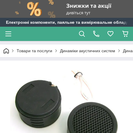
Електронні компоненти, паяльне та вимірювальне обладнан
Товари та послуги
Динаміки акустичних систем
Дина