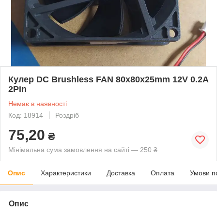
Кулер DC Brushless FAN 80x80x25mm 12V 0.2A
2Pin
Немає в наявності
Код: 18914
Роздріб
75,20
₴
Мінімальна сума замовлення на сайті — 250 ₴
Опис
Характеристики
Доставка
Оплата
Умови п
Опис