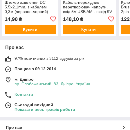
Штекер живлення DC
Кабель-перехідник
Куле
5.5x2.1mm, з кабелем
перетворювач напруги,
Brus
0,3м (червоно-чорний)
вхід 5V USB AM - вихід 9V
2pin
2A/12V 1.5A штекер DC
14,90
148,10
122
₴
₴
5.5х2.5 mm/3.5x1.35mm
Купити
Купити
Про нас
97% позитивних з 3112 відгуків за рік
Працює з 09.12.2014
м. Дніпро
пр. Слобожанський, 83, Дніпро, Україна
Контакти
Сьогодні вихідний
Показати весь графік роботи
Про нас