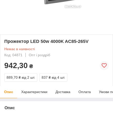
Прожектор LED 50w 4000K AC85-265V
Немає в наявності
Код: 04871
Опт і роздріб
942,30
₴
889,70 ₴
від 2 шт.
837 ₴
від 4 шт.
Опис
Характеристики
Доставка
Оплата
Умови п
Опис