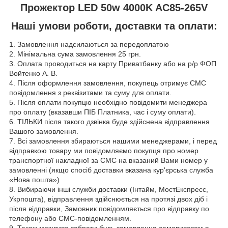
Прожектор LED 50w 4000K AC85-265V
Наші умови роботи, доставки та оплати:
1. Замовлення надсилаються за передоплатою
2. Мінімальна сума замовлення 25 грн.
3. Оплата проводиться на карту Приватбанку або на р/р ФОП
Войтенко А. В.
4. Після оформлення замовлення, покупець отримує СМС
повідомлення з реквізитами та суму для оплати.
5. Після оплати покупцю необхідно повідомити менеджера
про оплату (вказавши ПІБ Платника, час і суму оплати).
6. ТІЛЬКИ після такого дзвінка буде здійснена відправлення
Вашого замовлення.
7. Всі замовлення збираються нашими менеджерами, і перед
відправкою товару ми повідомляємо покупця про номер
транспортної накладної за СМС на вказаний Вами номер у
замовленні (якщо спосіб доставки вказана кур'єрська служба
«Нова пошта»)
8. Вибираючи інші служби доставки (Інтайм, МостЕкспресс,
Укрпошта), відправлення здійснюється на протязі двох діб і
після відправки, Замовник повідомляється про відправку по
телефону або СМС-повідомленням.