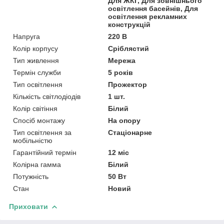
Для ЖКГ, Для зовнішнього
освітлення басейнів, Для
освітлення рекламних
конструкцій
Напруга
220 В
Колір корпусу
Сріблястий
Тип живлення
Мережа
Термін служби
5 років
Тип освітлення
Прожектор
Кількість світлодіодів
1 шт.
Колір світіння
Білий
Спосіб монтажу
На опору
Тип освітлення за
Стаціонарне
мобільністю
Гарантійний термін
12 міс
Колірна гамма
Білий
Потужність
50 Вт
Стан
Новий
Приховати