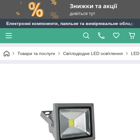
Електронні компоненти, паяльне та вимірювальне обладнан
Товари та послуги
Світлодіодне LED освітлення
LED