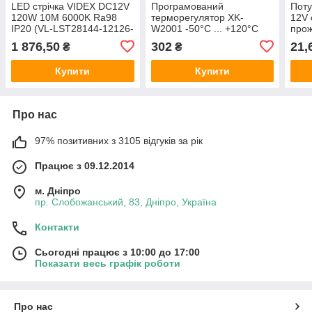
LED стрічка VIDEX DC12V
Програмований
Поту
120W 10M 6000K Ra98
терморегулятор XK-
12V 
IP20 (VL-LST28144-12126-
W2001 -50°C ... +120°C
прож
B10)
(220V AC)
1 876,50
302
21,
₴
₴
Купити
Купити
Про нас
97% позитивних з 3105 відгуків за рік
Працює з 09.12.2014
м. Дніпро
пр. Слобожанський, 83, Дніпро, Україна
Контакти
Сьогодні працює з 10:00 до 17:00
Показати весь графік роботи
Про нас