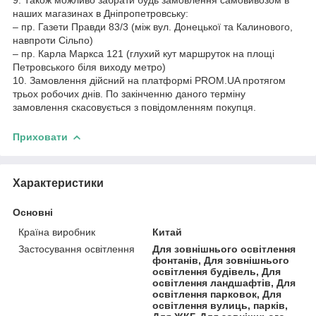
9. Також можливо забрати будь замовлення самовивозом в
наших магазинах в Дніпропетровську:
– пр. Газети Правди 83/3 (між вул. Донецької та Калинового,
навпроти Сільпо)
– пр. Карла Маркса 121 (глухий кут маршруток на площі
Петровського біля виходу метро)
10. Замовлення дійсний на платформі PROM.UA протягом
трьох робочих днів. По закінченню даного терміну
замовлення скасовується з повідомленням покупця.
Приховати
Характеристики
Основні
Країна виробник
Китай
Застосування освітлення
Для зовнішнього освітлення
фонтанів, Для зовнішнього
освітлення будівель, Для
освітлення ландшафтів, Для
освітлення парковок, Для
освітлення вулиць, парків,