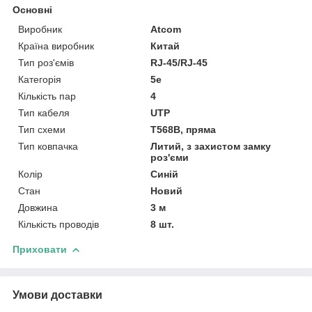
Основні
Виробник
Atcom
Країна виробник
Китай
Тип роз'ємів
RJ-45/RJ-45
Категорія
5e
Кількість пар
4
Тип кабеля
UTP
Тип схеми
Т568В, пряма
Тип ковпачка
Литий, з захистом замку
роз'єми
Колір
Синій
Стан
Новий
Довжина
3 м
Кількість проводів
8 шт.
Приховати
Умови доставки