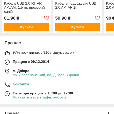
Кабель USB 2.0 RITAR
Кабель-подовжувач USB
Кабе
AM/AM, 1.5 m, прозорий
2.0 AM-AF 1m
2.0 
синій
81,90
59,90
90
₴
₴
Купити
Купити
Про нас
97% позитивних з 3105 відгуків за рік
Працює з 09.12.2014
м. Дніпро
пр. Слобожанський, 83, Дніпро, Україна
Контакти
Сьогодні працює з 10:00 до 17:00
Показати весь графік роботи
Про нас