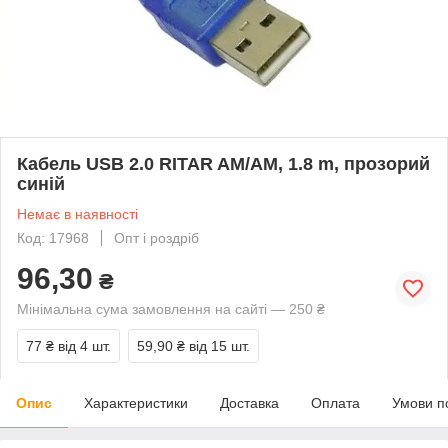
Кабель USB 2.0 RITAR AM/AM, 1.8 m, прозорий
синій
Немає в наявності
Код: 17968
Опт і роздріб
96,30
₴
Мінімальна сума замовлення на сайті — 250 ₴
77 ₴
від 4 шт.
59,90 ₴
від 15 шт.
Опис
Характеристики
Доставка
Оплата
Умови п