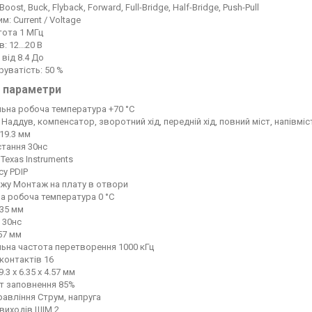
 Boost, Buck, Flyback, Forward, Full-Bridge, Half-Bridge, Push-Pull
м: Current / Voltage
тота 1 МГц
: 12...20 В
 від 8.4 До
уватість: 50 %
і параметри
ьна робоча температура +70 °C
 Наддув, компенсатор, зворотний хід, передній хід, повний міст, напівмі
19.3 мм
стання 30нс
Texas Instruments
су PDIP
ажу Монтаж на плату в отвори
а робоча температура 0 °C
.35 мм
 30нс
57 мм
ьна частота перетворення 1000 кГц
 контактів 16
.3 x 6.35 x 4.57 мм
т заповнення 85%
авління Струм, напруга
 виходів ШІМ 2