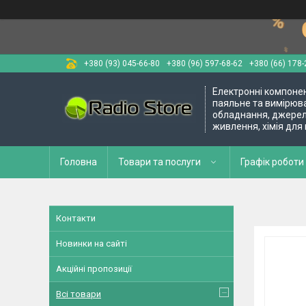
+380 (93) 045-66-80
+380 (96) 597-68-62
+380 (66) 178-
Електронні компоне
паяльне та вимірюв
обладнання, джере
живлення, хімія для
Головна
Товари та послуги
Графік роботи 
Контакти
Новинки на сайті
Акційні пропозиції
Всі товари