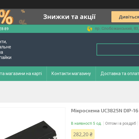
пр. Слобожанський, 83,
28-89
нти,
альне
ла
 пайки
та магазини на карті
Контакти магазину
Доставка та опла
Мікросхема UC3825N DIP-16
В наявності 5 од.
Оптом і в роздріб
282,20 ₴