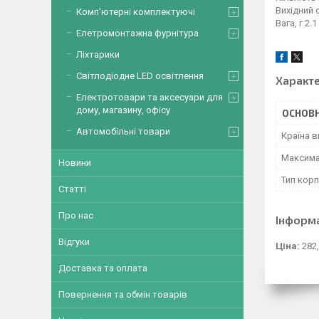
Вихідний 
Комп'ютерні комплектуючі
Вага, г 2.1
Елетромонтажна фурнітура
Ліхтарики
Світлодіодне LED освітлення
Характ
Електротовари та аксесуари для
дому, магазину, офісу
ОСНОВН
Автомобільні товари
Країна 
Максима
Новини
Тип корп
Статті
Про нас
Інформ
Відгуки
Ціна:
282,
Доставка та оплата
Повернення та обмін товарів