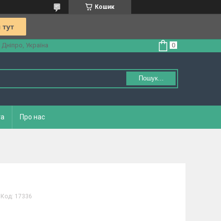
Кошик
 Дніпро, Україна
Пошук...
та
Про нас
Код:
17336