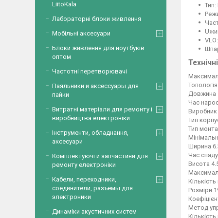
LiitoKala
Тип:
Режи
Лабораторні блоки живлення
Час
Uжив
Мобільні аксесуари
VLO:
Блоки живлення для ноутбуків
Шпар
оптом
Технічн
Частотні перетворювачі
Максимал
Топологія
Паяльники и аксессуары для
Довжина 
пайки
Час наро
Витратні матеріали для ремонту і
Виробник 
виробництва електроніки
Тип корпу
Тип монт
Інструменти, обладнання,
Мінімальн
аксесуари
Ширина 6
Час спаду
Комплектуючі й запчастини для
Висота 4.
ремонту електроніки
Максимал
Кабели, переходники,
Кількість
соединители, разъемы для
Розміри 19
электроники
Коефіцієн
Метод упр
Динаміки акустичних систем
Кількість