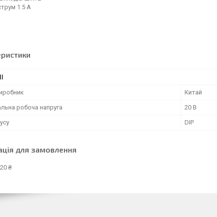
струм 1.5 A
еристики
І
виробник
Китай
льна робоча напруга
20 В
усу
DIP
ація для замовлення
20 ₴