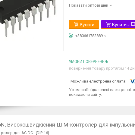
Показати оптові ціни
Купити
Купити з
+380661782889
повернення товару протягом 14 дн
У компанії підключені електронні п
покидаючи сайту.
N, Високошвидкісний ШІМ-контролер для імпульсн
ролер для AC-DC - [DIP-16]