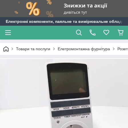
Електронні компоненти, паяльне та вимірювальне обладнан
Товари та послуги
Елетромонтажна фурнітура
Розет