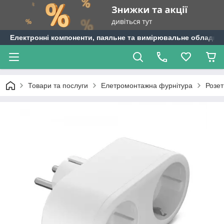
Електронні компоненти, паяльне та вимірювальне обладнан
Товари та послуги
Елетромонтажна фурнітура
Розет