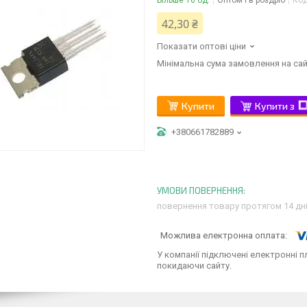
Більше 10 од.
Оптом і в роздріб
Ко
42,30 ₴
Показати оптові ціни
Мінімальна сума замовлення на сай
Купити
Купити з
+380661782889
повернення товару протягом 14 дн
У компанії підключені електронні п
покидаючи сайту.