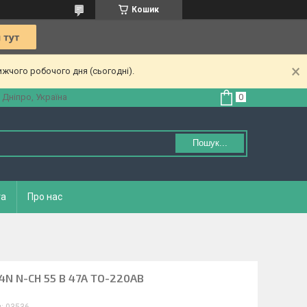
Кошик
ижчого робочого дня (сьогодні).
 Дніпро, Україна
Пошук...
та
Про нас
4N N-CH 55 В 47A TO-220AB