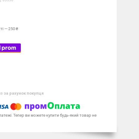
д:
03536
ті — 250 ₴
ів
за рахунок покупця
латежі. Тепер ви можете купити будь-який товар не