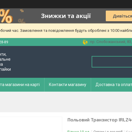
обочий час. Замовлення та повідомлення будуть оброблені з 10:00 найбл
пр. Слобожанський, 83,
28-89
нти,
альне
ла
 пайки
та магазини на карті
Контакти магазину
Доставка та опла
Польовий Транзистор IRLZ4