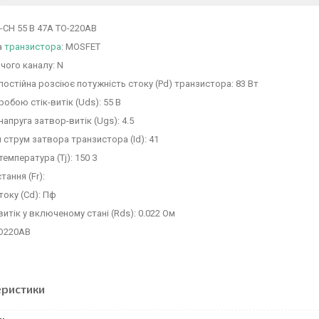
-CH 55 В 47A TO-220AB
а
транзистора
: MOSFET
чого каналу: N
постійна розсіює потужність стоку (Pd) транзистора: 83 Вт
робою стік-витік (Uds): 55 B
напруга затвор-витік (Ugs): 4.5
 струм затвора транзистора (Id): 41
температура (Tj): 150 З
тання (Fr):
току (Cd): Пф
-витік у включеному стані (Rds): 0.022 Ом
TO220AB
еристики