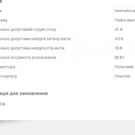
І
к
Internationa
тажу
Пайка хви
льно допустимий струм стоку
41 А
льно допустима напруга затвор-витік
4.5 В
льно допустима напруга стік-витік
55 В
льна потужність розсіювання
83 Вт
нзистора
Польовий
л корпусу
Пластик
ація для замовлення
0 ₴