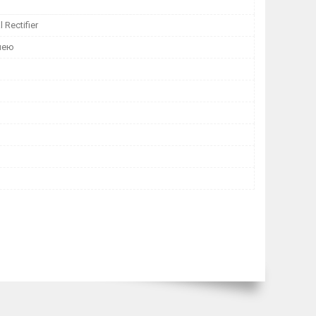
l Rectifier
лею