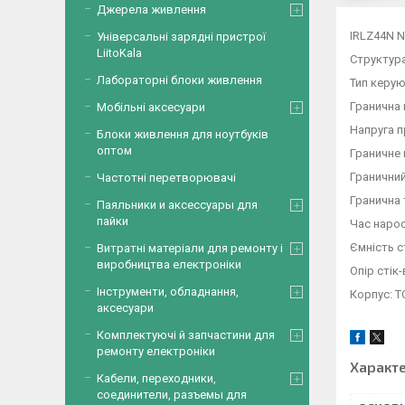
Джерела живлення
IRLZ44N N
Універсальні зарядні пристрої
LiitoKala
Структур
Лабораторні блоки живлення
Тип керую
Гранична 
Мобільні аксесуари
Напруга п
Блоки живлення для ноутбуків
оптом
Граничне 
Граничний
Частотні перетворювачі
Гранична 
Паяльники и аксессуары для
пайки
Час нарос
Ємність с
Витратні матеріали для ремонту і
виробництва електроніки
Опір стік
Інструменти, обладнання,
Корпус: 
аксесуари
Комплектуючі й запчастини для
ремонту електроніки
Характ
Кабели, переходники,
соединители, разъемы для