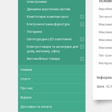
ОСНОВН
электроники
Виробни
Динаміки акустичних систем
Тип мон
Комп'ютерні комплектуючі
Елетромонтажна фурнітура
Максима
Ліхтарики
Максима
Світлодіодне LED освітлення
Максима
Електротовари та аксесуари для
Максима
дому, магазину, офісу
Тип тра
Автомобільні товари
Матеріа
Новини
Інформ
Статті
Ціна:
42,3
Про нас
Відгуки
Доставка та оплата