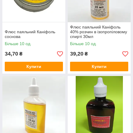
Флюс паяльний Каніфоль
Флюс паяльний Каніфоль
40% розчин в ізопропіловому
соснова
спирті 30мл
Більше 10 од.
Більше 10 од.
34,70
39,20
₴
₴
Купити
Купити