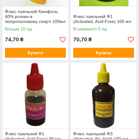
Флюс паяльний Каніфоль
40% розчин в
Флюс паяльний Ф1
ізопропиловому спирті 100мл
(Activated, Acid-Free) 100 мл
Більше 10 од.
В наявності 5 од.
74,70
70,70
₴
₴
Купити
Купити
Флюс паяльний Ф1
Флюс паяльний Ф3
(Activated, Acid-Free) 30 мл
(Activated, No-Acid) 100 мл