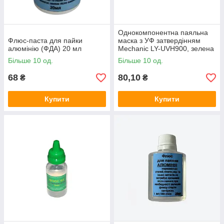
Однокомпонентна паяльна
Флюс-паста для пайки
маска з УФ затвердінням
алюмінію (ФДА) 20 мл
Mechanic LY-UVH900, зелена
Більше 10 од.
Більше 10 од.
68
80,10
₴
₴
Купити
Купити