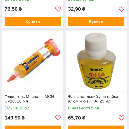
76,50
32,90
₴
₴
Купити
Купити
Флюс-гель Mechanic MCN-
Флюс паяльний для пайки
UV10, 10 мл
алюмінію (ФНА) 25 мл
Більше 10 од.
В наявності 5 од.
149,90
65,70
₴
₴