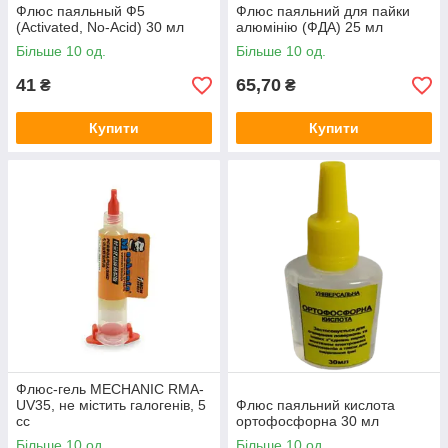
Флюс паяльный Ф5
Флюс паяльний для пайки
(Activated, No-Acid) 30 мл
алюмінію (ФДА) 25 мл
Більше 10 од.
Більше 10 од.
41
65,70
₴
₴
Купити
Купити
Флюс-гель MECHANIC RMA-
UV35, не містить галогенів, 5
Флюс паяльний кислота
cc
ортофосфорна 30 мл
Більше 10 од.
Більше 10 од.