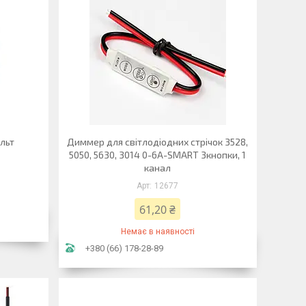
льт
Диммер для світлодіодних стрічок 3528,
5050, 5630, 3014 0-6A-SMART 3кнопки, 1
канал
12677
61,20 ₴
Немає в наявності
+380 (66) 178-28-89