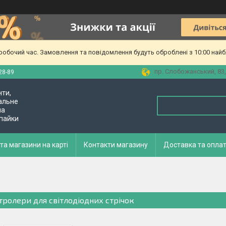
еробочий час. Замовлення та повідомлення будуть оброблені з 10:00 найб
пр. Слобожанський, 83,
28-89
нти,
альне
ла
 пайки
та магазини на карті
Контакти магазину
Доставка та опла
тролери для світлодіодних стрічок