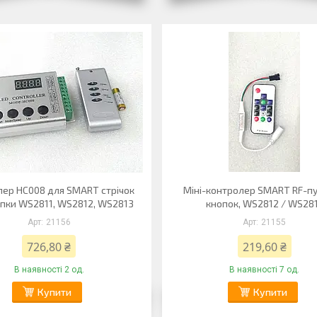
ер НС008 для SMART стрічок
Міні-контролер SMART RF-пу
опки WS2811, WS2812, WS2813
кнопок, WS2812 / WS28
21156
21155
726,80 ₴
219,60 ₴
В наявності 2 од.
В наявності 7 од.
Купити
Купити