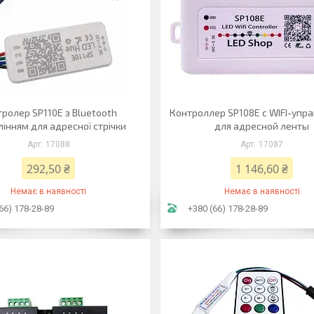
ролер SP110E з Bluetooth
Контроллер SP108E с WIFI-упр
інням для адресної стрічки
для адресной ленты
17088
17087
292,50 ₴
1 146,60 ₴
Немає в наявності
Немає в наявності
66) 178-28-89
+380 (66) 178-28-89