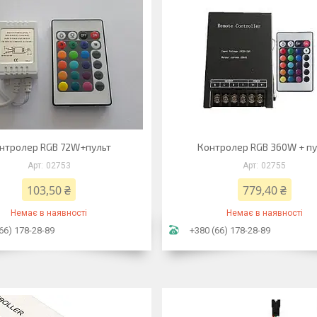
нтролер RGB 72W+пульт
Контролер RGB 360W + пу
02753
02755
103,50 ₴
779,40 ₴
Немає в наявності
Немає в наявності
66) 178-28-89
+380 (66) 178-28-89