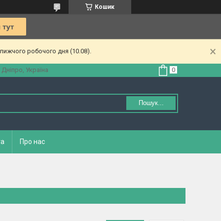
Кошик
лижчого робочого дня (10.08).
 Дніпро, Україна
Пошук...
та
Про нас