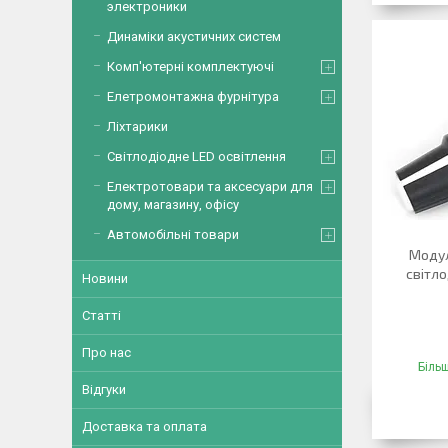
электроники
Динаміки акустичних систем
Комп'ютерні комплектуючі
Елетромонтажна фурнітура
Ліхтарики
Світлодіодне LED освітлення
Електротовари та аксесуари для
дому, магазину, офісу
Автомобільні товари
Модул
світло
Новини
Статті
Про нас
Більш
Відгуки
Доставка та оплата