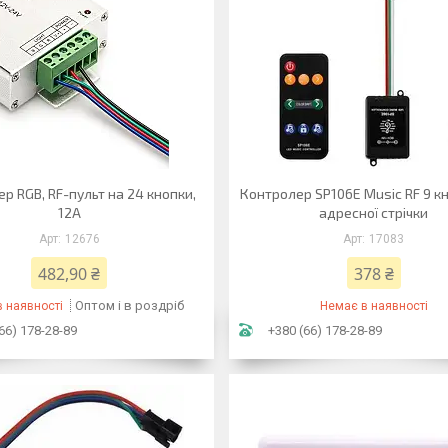
р RGB, RF-пульт на 24 кнопки,
Контролер SP106E Music RF 9 к
12A
адресної стрічки
12676
17083
482,90 ₴
378 ₴
Оптом і в роздріб
 наявності
Немає в наявності
66) 178-28-89
+380 (66) 178-28-89