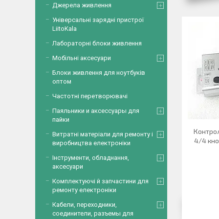
Джерела живлення
Універсальні зарядні пристрої
LiitoKala
Лабораторні блоки живлення
Мобільні аксесуари
Блоки живлення для ноутбуків
оптом
Частотні перетворювачі
Паяльники и аксессуары для
пайки
Контрол
Витратні матеріали для ремонту і
4/4 кн
виробництва електроніки
Інструменти, обладнання,
аксесуари
Комплектуючі й запчастини для
ремонту електроніки
Кабели, переходники,
соединители, разъемы для