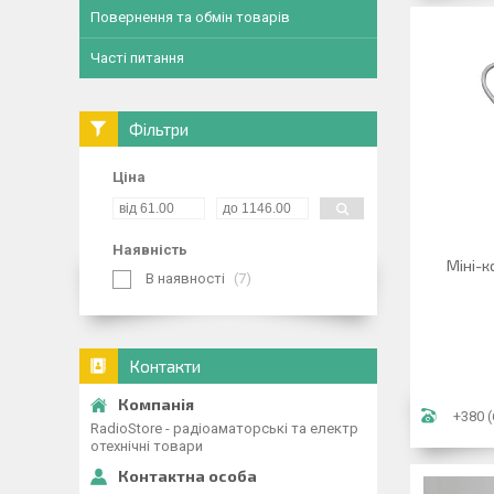
Повернення та обмін товарів
Часті питання
Фільтри
Ціна
Наявність
Міні-к
В наявності
7
Контакти
+380 (
RadioStore - радіоаматорські та електр
отехнічні товари