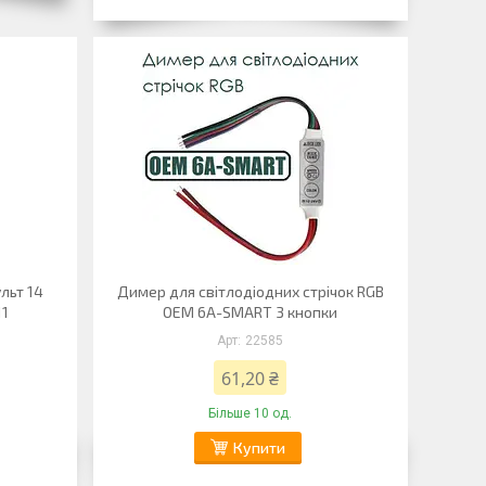
льт 14
Димер для світлодіодних стрічок RGB
11
OEM 6A-SMART 3 кнопки
22585
61,20 ₴
Більше 10 од.
Купити