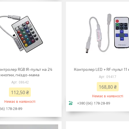
онтролер RGB IR-пульт на 24
Контролер LED + RF-пульт 11
кнопки, гніздо-мама
09417
08642
168,80 ₴
112,50 ₴
Немає в наявності
Немає в наявності
+380 (66) 178-28-89
66) 178-28-89