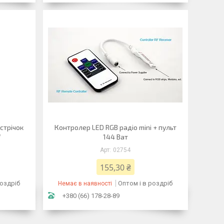
стрічок
Контролер LED RGB радіо mini + пульт
W
144 Ват
02754
155,30 ₴
роздріб
Оптом і в роздріб
Немає в наявності
+380 (66) 178-28-89