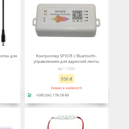
нопок для
Контроллер SP107E с Bluetooth-
управлением для адресной ленты
17086
936 ₴
Немає в наявності
+380 (66) 178-28-89