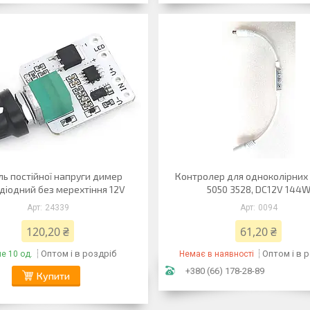
ь постійної напруги димер
Контролер для одноколірних 
діодний без мерехтіння 12V
5050 3528, DC12V 144
24339
0094
120,20 ₴
61,20 ₴
Оптом і в роздріб
Оптом і в 
е 10 од.
Немає в наявності
+380 (66) 178-28-89
Купити