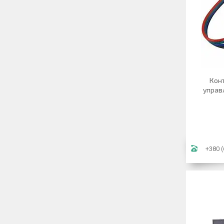
Конт
управл
+380 (