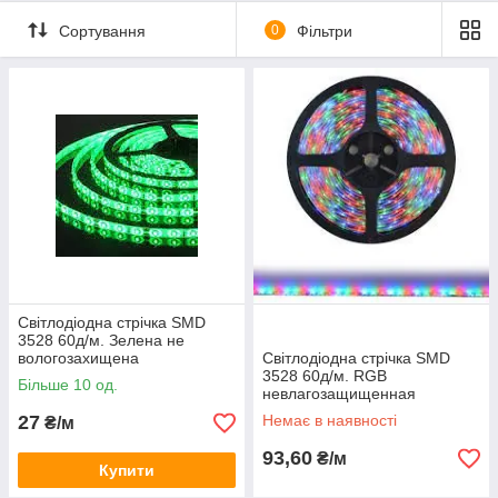
Сортування
0
Фільтри
Світлодіодна стрічка SMD
3528 60д/м. Зелена не
вологозахищена
Світлодіодна стрічка SMD
3528 60д/м. RGB
Більше 10 од.
невлагозащищенная
27
Немає в наявності
₴/м
93,60
₴/м
Купити