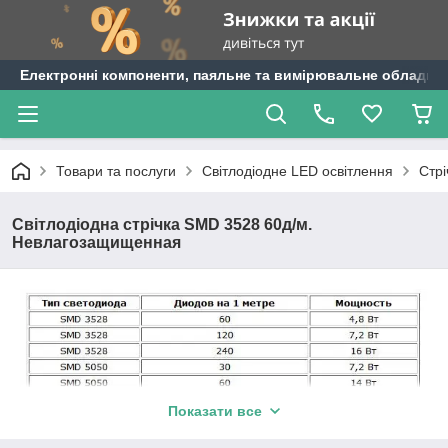
Електронні компоненти, паяльне та вимірювальне обладнан
Товари та послуги
Світлодіодне LED освітлення
Стрі
Світлодіодна стрічка SMD 3528 60д/м.
Невлагозащищенная
Показати все