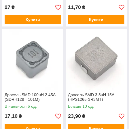
27
11,70
₴
₴
Купити
Купити
Дросель SMD 100uH 2.45A
Дросель SMD 3.3uH 15A
(SDRH129 - 101M)
(HPS1265-3R3MT)
В наявності 6 од.
Більше 10 од.
17,10
23,90
₴
₴
Купити
Купити