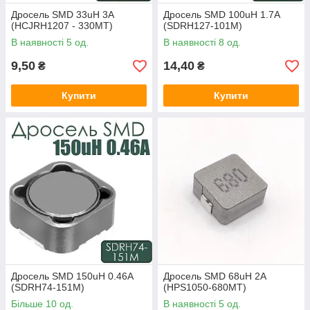
Дросель SMD 33uH 3A
Дросель SMD 100uH 1.7A
(HCJRH1207 - 330MT)
(SDRH127-101M)
В наявності 5 од.
В наявності 8 од.
9,50
14,40
₴
₴
Купити
Купити
Дросель SMD 150uH 0.46A
Дросель SMD 68uH 2A
(SDRH74-151M)
(HPS1050-680MT)
Більше 10 од.
В наявності 5 од.