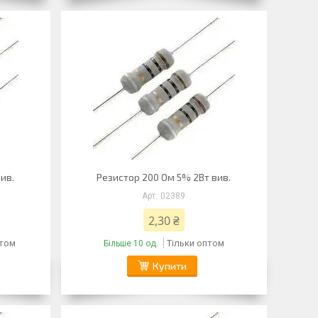
вив.
Резистор 200 Ом 5% 2Вт вив.
02389
2,30 ₴
птом
Тільки оптом
Більше 10 од.
Купити