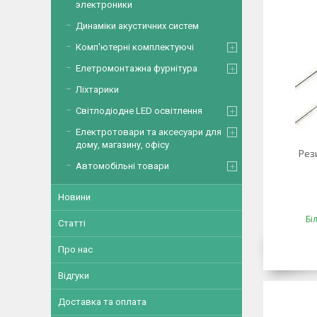
электроники
Динаміки акустичних систем
Комп'ютерні комплектуючі
Елетромонтажна фурнітура
Ліхтарики
Світлодіодне LED освітлення
Електротовари та аксесуари для
дому, магазину, офісу
Рез
Автомобільні товари
Новини
Бі
Статті
Про нас
Відгуки
Доставка та оплата