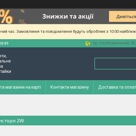
очий час. Замовлення та повідомлення будуть оброблені з 10:00 найближч
пр. Слобожанський, 83,
28-89
нти,
альне
ла
 пайки
та магазини на карті
Контакти магазину
Доставка та опла
истори 2W