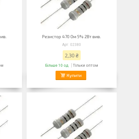
ив.
Резистор 470 Ом 5% 2Вт вив.
02380
2,30 ₴
ом
Тільки оптом
Більше 10 од.
Купити