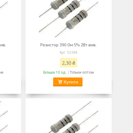
ив.
Резистор 390 Ом 5% 2Вт вив.
02388
2,30 ₴
ом
Тільки оптом
Більше 10 од.
Купити