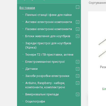
Всі товари
Паяльні станції і фени для пайки
Активні електронні компоненти
Пасивні електронні компоненти
Блоки живлення для ноутбуків
Зарядні пристрої для ноутбуків
(Уцінка)
Тюнери Т2 і ТВ-приставки, антени
Електромеханічні пристрої
Рез
Датчики
Засоби розробки електроніки
Arduino, Raspberry - набори,
компоненти, комплектуючі
Бі
Вимірювальні прилади
Осцилографи