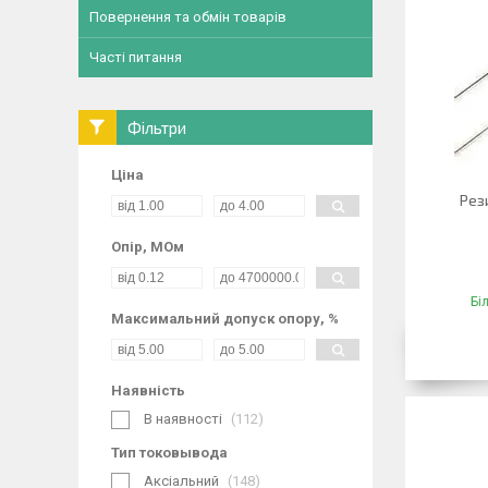
Повернення та обмін товарів
Часті питання
Фільтри
Ціна
Рез
Опір, МОм
Бі
Максимальний допуск опору, %
Наявність
В наявності
112
Тип токовывода
Аксіальний
148