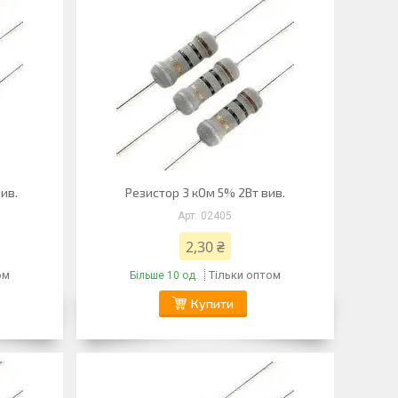
ив.
Резистор 3 кОм 5% 2Вт вив.
02405
2,30 ₴
ом
Тільки оптом
Більше 10 од.
Купити