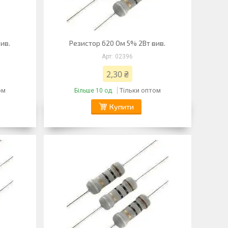
ив.
Резистор 620 Ом 5% 2Вт вив.
02396
2,30 ₴
ом
Тільки оптом
Більше 10 од.
Купити