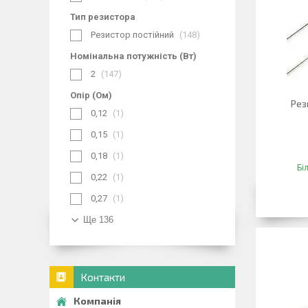
Тип резистора
Резистор постійний
148
Номінальна потужність (Вт)
2
147
Опір (Ом)
Рез
0,12
1
0,15
1
0,18
1
Бі
0,22
1
0,27
1
Ще 136
Контакти