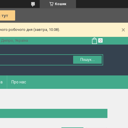
Кошик
ого робочого дня (завтра, 10.08).
 Дніпро, Україна
Пошук...
та
Про нас