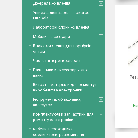
Джерела живлення
Універсальні зарядні пристрої
LiitoKala
Лабораторні блоки живлення
Мобільні аксесуари
Блоки живлення для ноутбуків
оптом
Частотні перетворювачі
Паяльники и аксессуары для
пайки
Рез
Витратні матеріали для ремонту і
виробництва електроніки
Інструменти, обладнання,
аксесуари
Бі
Комплектуючі й запчастини для
ремонту електроніки
Кабели, переходники,
соединители, разъемы для