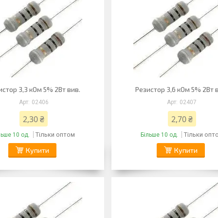
истор 3,3 кОм 5% 2Вт вив.
Резистор 3,6 кОм 5% 2Вт 
02406
02407
2,30 ₴
2,70 ₴
Тільки оптом
Тільки опт
льше 10 од.
Більше 10 од.
Купити
Купити