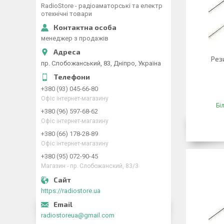
RadioStore - радіоаматорські та електр
отехнічні товари
менеджер з продажів
Рез
пр. Слобожанський, 83, Дніпро, Україна
+380 (93) 045-66-80
Офіс інтернет-магазину
Бі
+380 (96) 597-68-62
Офіс інтернет-магазину
+380 (66) 178-28-89
Офіс інтернет-магазину
+380 (95) 072-90-45
Магазин - пр. Слобожанский, 83/3
https://radiostore.ua
radiostoreua@gmail.com