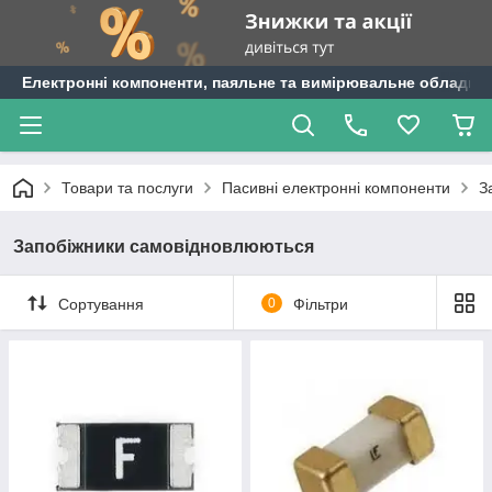
Електронні компоненти, паяльне та вимірювальне обладнан
Товари та послуги
Пасивні електронні компоненти
З
Запобіжники самовідновлюються
Сортування
0
Фільтри