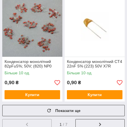
Конденсатор монолітний
Конденсатор монолітний CT4
82pF±5%; 50V; (820) NP0
22nF 5% (223) 50V X7R
Більше 10 од.
Більше 10 од.
0,90
0,90
₴
₴
Купити
Купити
Показати ще
1
/ 7