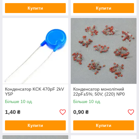
Купити
Купити
Конденсатор KCK 470pF 2kV
Конденсатор монолітний
Y5P
22pF±5%; 50V; (220) NP0
Більше 10 од.
Більше 10 од.
1,40
0,90
₴
₴
Купити
Купити